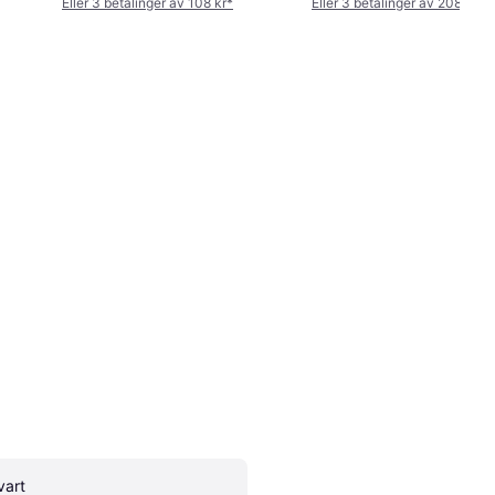
Eller 3 betalinger av 108 kr
*
Eller 3 betalinger av 208 kr
*
vart