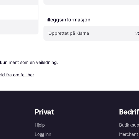
Tilleggsinformasjon
Opprettet på Klarna
2
 kun ment som en veiledning.

ld fra om feil her
.
Privat
Bedrif
Hjelp
Butikksup
Logg inn
Merchant 