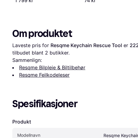
1 799 kr
74 kr
Om produktet
Laveste pris for 
Resqme Keychain Rescue Tool
 er 
222
tilbudet blant 
2
 butikker.
Sammenlign:
Resqme Bilpleie & Biltilbehør
Resqme Feilkodeleser
Spesifikasjoner
Produkt
Modellnavn
Resqme Keychain