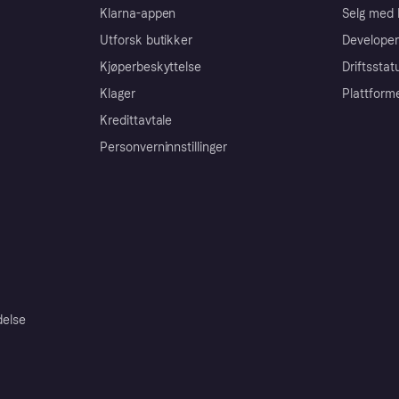
Klarna-appen
Selg med 
Utforsk butikker
Developer
Kjøperbeskyttelse
Driftsstat
Klager
Plattform
Kredittavtale
Personverninnstillinger
delse