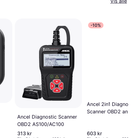
Vis alle
-10%
Ancel 2in1 Diagnostic
Scanner OBD2 and
Ancel Diagnostic Scanner
Battery Tester AD410
OBD2 AS100/AC100
313 kr
603 kr