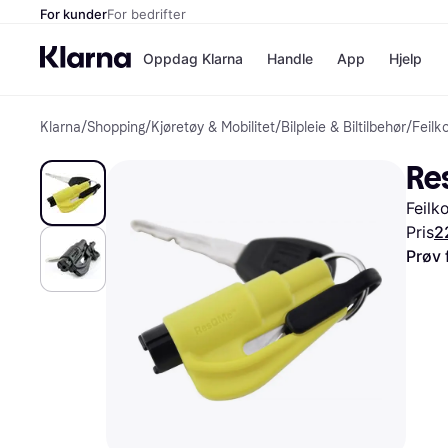
For kunder
For bedrifter
Oppdag Klarna
Handle
App
Hjelp
Klarna
/
Shopping
/
Kjøretøy & Mobilitet
/
Bilpleie & Biltilbehør
/
Feilk
Betalingsm
Butikker
Betalingsme
Elkjøp
Re
Betal nå
Bookin
Betal i 3 dele
Farmasi
Feilk
Betal innen 
kicks.n
Finansiering
Norweg
Pris
2
Vipps
Prøv 
Butikkovers