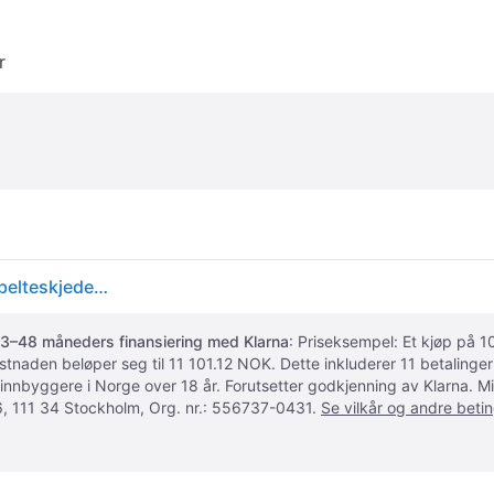
r
resqme 310128 redningsverktøy sikkerhetsverktøy belteskjedekniv vindushammer (L x B x H) 76 x 17 x 32 mm 1 stk
3–48 måneders finansiering med Klarna
: Priseksempel: Et kjøp på
ostnaden beløper seg til 11 101.12 NOK. Dette inkluderer 11 betalin
 innbyggere i Norge over 18 år. Forutsetter godkjenning av Klarna.
, 111 34 Stockholm, Org. nr.: 556737-0431.
Se vilkår og andre betin