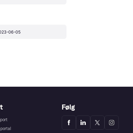
023-06-05
t
Følg
port
portal