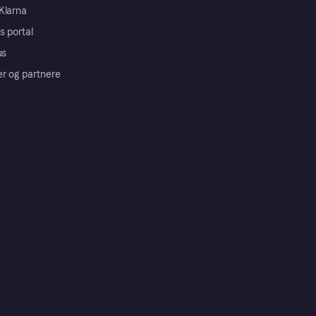
Klarna
s portal
us
er og partnere