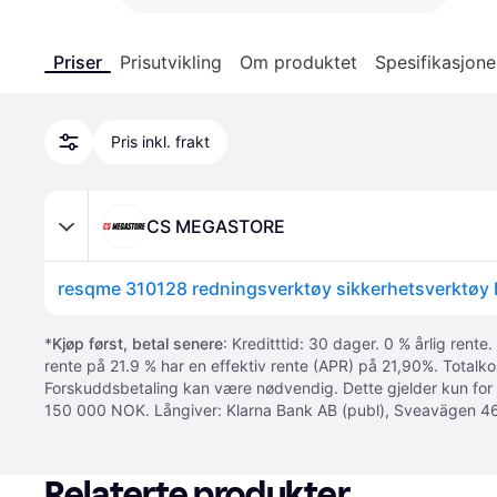
Priser
Prisutvikling
Om produktet
Spesifikasjone
Pris inkl. frakt
CS MEGASTORE
*
Kjøp først, betal senere
: Kreditttid: 30 dager. 0 % årlig rente.
rente på 21.9 % har en effektiv rente (APR) på 21,90%. Totalk
Forskuddsbetaling kan være nødvendig. Dette gjelder kun for
150 000 NOK. Långiver: Klarna Bank AB (publ), Sveavägen 46
Relaterte produkter