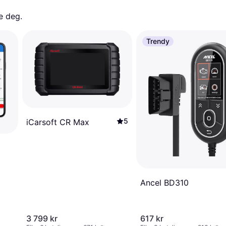
e deg. 
Trendy
5
iCarsoft CR Max
Ancel BD310
3 799 kr
617 kr