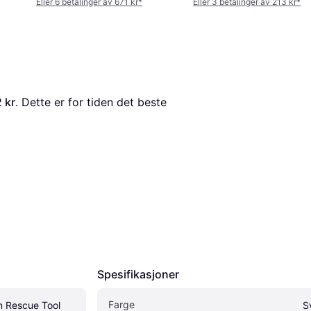
Eller 6 betalinger av 671 kr
*
Eller 3 betalinger av 213 kr
*
 kr
. Dette er for tiden det beste 
Spesifikasjoner
Farge
 Rescue Tool
S