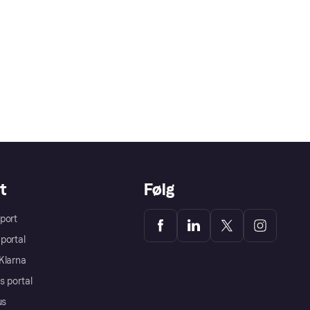
t
Følg
port
portal
Klarna
s portal
us