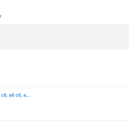
r
Värmeväxlare, kupévärme NISSENS - audi a6 allroad c6, a6 c6, a6 c6 avant - OE 420820037A, 4F0.820.031 A, 4F0.820.031 C