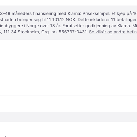
3–48 måneders finansiering med Klarna
: Priseksempel: Et kjøp på
ostnaden beløper seg til 11 101.12 NOK. Dette inkluderer 11 betalin
 innbyggere i Norge over 18 år. Forutsetter godkjenning av Klarna.
, 111 34 Stockholm, Org. nr.: 556737-0431.
Se vilkår og andre betin