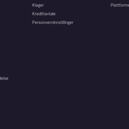
Klager
Plattform
Kredittavtale
Personverninnstillinger
delse