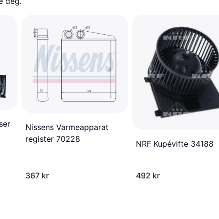
e deg. 
ser
Nissens Varmeapparat
register 70228
NRF Kupévifte 34188
367 kr
492 kr