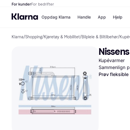
For kunder
For bedrifter
Oppdag Klarna
Handle
App
Hjelp
Klarna
/
Shopping
/
Kjøretøy & Mobilitet
/
Bilpleie & Biltilbehør
/
Kupé
Betalingsm
Butikker
Betalingsme
Elkjøp
Nissen
Betal nå
Bookin
Betal i 3 dele
Farmasi
Kupévarmer
Betal innen 
kicks.n
Finansiering
Norweg
Sammenlign pr
Vipps
Prøv fleksible
Butikkovers