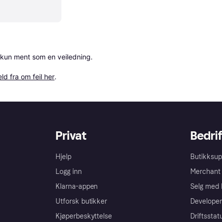
 kun ment som en veiledning.

ld fra om feil her
.
Privat
Bedrif
Hjelp
Butikksup
Logg inn
Merchant 
Klarna-appen
Selg med 
Utforsk butikker
Developer
Kjøperbeskyttelse
Driftsstat