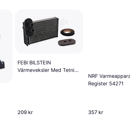
FEBI BILSTEIN
Värmeveksler Med Tetning
NRF Varmeapparat
11089
Register 54271
209 kr
357 kr