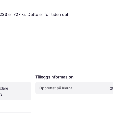
0233
 er 
727 kr
. Dette er for tiden det 
Tilleggsinformasjon
Opprettet på Klarna
lare 
2
33