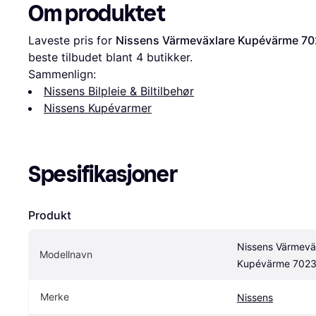
Om produktet
Laveste pris for 
Nissens Värmeväxlare Kupévärme 7
beste tilbudet blant 
4
 butikker.
Sammenlign:
Nissens Bilpleie & Biltilbehør
Nissens Kupévarmer
Spesifikasjoner
Produkt
Nissens Värmeväx
Modellnavn
Kupévärme 702
Merke
Nissens