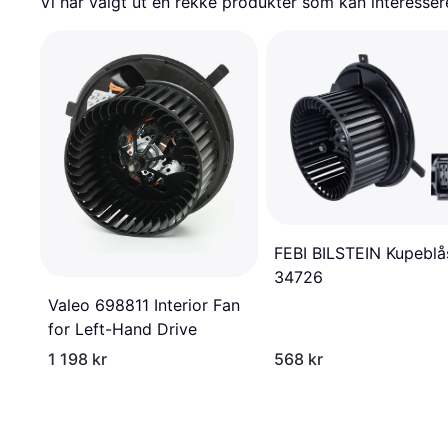
Vi har valgt ut en rekke produkter som kan interesser
FEBI BILSTEIN Kupeblå
34726
Valeo 698811 Interior Fan
for Left-Hand Drive
1 198 kr
568 kr