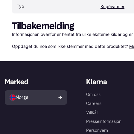
Typ
Kupévarmer
Tilbakemelding
Informasjonen ovenfor er hentet fra ulike eksterne kilder og er
Oppdaget du noe som ikke stemmer med dette produktet? 
Me
Marked
Klarna
Om oss
Norge
Careers
Villkår
Presseinformasjon
Personvern