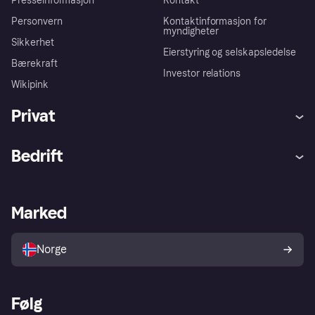
Presseinformasjon
Kontakt
Personvern
Kontaktinformasjon for
myndigheter
Sikkerhet
Eierstyring og selskapsledelse
Bærekraft
Investor relations
Wikipink
Privat
Hjelp
Kjøperbeskyttelse
Bedrift
Logg inn
Klager
Butikksupport
Developers portal
Klarna-appen
Kredittavtale
Merchant portal
Driftsstatus
Marked
Utforsk butikker
Personverninnstillinger
Selg med Klarna
Plattformer og partnere
Norge
Følg