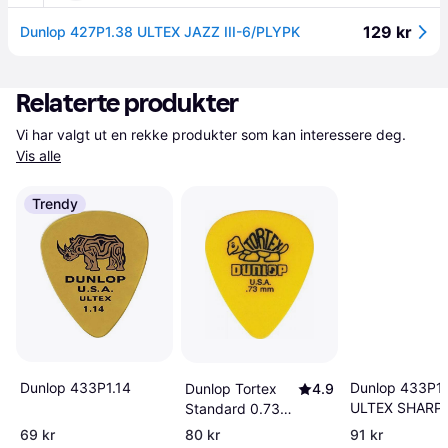
129 kr
Dunlop 427P1.38 ULTEX JAZZ III-6/PLYPK
Relaterte produkter
Vi har valgt ut en rekke produkter som kan interessere deg. 
Vis alle
Trendy
Dunlop 433P1.
Dunlop 433P1.14
Dunlop Tortex
4.9
ULTEX SHARP-
Standard 0.73
6/PLYPK
mm Plektre 12
69 kr
80 kr
91 kr