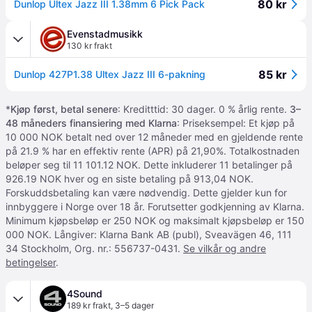
80 kr
Dunlop Ultex Jazz III 1.38mm 6 Pick Pack
Evenstadmusikk
130 kr frakt
85 kr
Dunlop 427P1.38 Ultex Jazz III 6-pakning
*
Kjøp først, betal senere
: Kreditttid: 30 dager. 0 % årlig rente.
3–
48 måneders finansiering med Klarna
: Priseksempel: Et kjøp på
10 000 NOK betalt ned over 12 måneder med en gjeldende rente
på 21.9 % har en effektiv rente (APR) på 21,90%. Totalkostnaden
beløper seg til 11 101.12 NOK. Dette inkluderer 11 betalinger på
926.19 NOK hver og en siste betaling på 913,04 NOK.
Forskuddsbetaling kan være nødvendig. Dette gjelder kun for
innbyggere i Norge over 18 år. Forutsetter godkjenning av Klarna.
Minimum kjøpsbeløp er 250 NOK og maksimalt kjøpsbeløp er 150
000 NOK. Långiver: Klarna Bank AB (publ), Sveavägen 46, 111
34 Stockholm, Org. nr.: 556737-0431.
Se vilkår og andre
betingelser
.
4Sound
189 kr frakt
,
3–5 dager