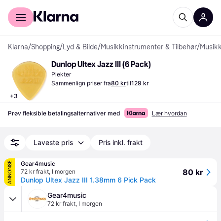
For kunder
For bedrifter
Klarna
/
Shopping
/
Lyd & Bilde
/
Musikkinstrumenter & Tilbehør
/
Musikk
Dunlop Ultex Jazz III (6 Pack)
Plekter
Sammenlign priser fra
80 kr
til
129 kr
+
3
Prøv fleksible betalingsalternativer med
Lær hvordan
Laveste pris
Pris inkl. frakt
Gear4music
ANNONSE
80 kr
72 kr frakt
,
I morgen
Dunlop Ultex Jazz III 1.38mm 6 Pick Pack
Gear4music
72 kr frakt
,
I morgen