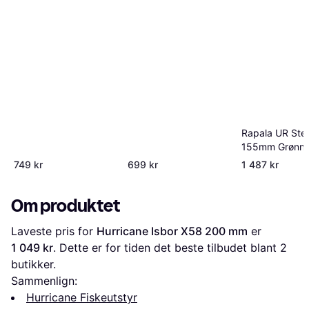
Rapala UR Stee
155mm Grønn
749 kr
699 kr
1 487 kr
Om produktet
Laveste pris for 
Hurricane Isbor X58 200 mm
 er 
1 049 kr
. Dette er for tiden det beste tilbudet blant 
2
butikker.
Sammenlign:
Hurricane Fiskeutstyr