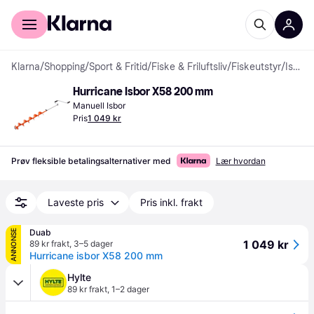
For kunder
For bedrifter
Klarna
/
Shopping
/
Sport & Fritid
/
Fiske & Friluftsliv
/
Fiskeutstyr
/
Isfiske
Hurricane Isbor X58 200 mm
Manuell Isbor
Pris
1 049 kr
Prøv fleksible betalingsalternativer med
Lær hvordan
Laveste pris
Pris inkl. frakt
Duab
ANNONSE
1 049 kr
89 kr frakt
,
3–5 dager
Hurricane isbor X58 200 mm
Hylte
89 kr frakt
,
1–2 dager