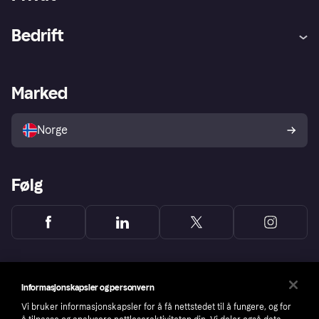
Hjelp
Kjøperbeskyttelse
Bedrift
Logg inn
Klager
Butikksupport
Developers portal
Klarna-appen
Kredittavtale
Merchant portal
Driftsstatus
Marked
Utforsk butikker
Personverninnstillinger
Selg med Klarna
Plattformer og partnere
Norge
Følg
Informasjonskapsler og personvern
Vi bruker informasjonskapsler for å få nettstedet til å fungere, og for