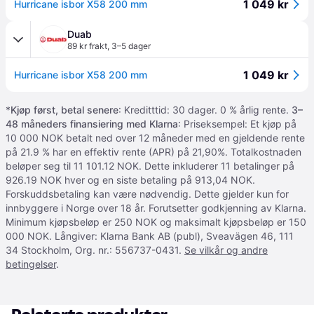
1 049 kr
Hurricane isbor X58 200 mm
Duab
89 kr frakt
,
3–5 dager
1 049 kr
Hurricane isbor X58 200 mm
*
Kjøp først, betal senere
: Kreditttid: 30 dager. 0 % årlig rente.
3–
48 måneders finansiering med Klarna
: Priseksempel: Et kjøp på
10 000 NOK betalt ned over 12 måneder med en gjeldende rente
på 21.9 % har en effektiv rente (APR) på 21,90%. Totalkostnaden
beløper seg til 11 101.12 NOK. Dette inkluderer 11 betalinger på
926.19 NOK hver og en siste betaling på 913,04 NOK.
Forskuddsbetaling kan være nødvendig. Dette gjelder kun for
innbyggere i Norge over 18 år. Forutsetter godkjenning av Klarna.
Minimum kjøpsbeløp er 250 NOK og maksimalt kjøpsbeløp er 150
000 NOK. Långiver: Klarna Bank AB (publ), Sveavägen 46, 111
34 Stockholm, Org. nr.: 556737-0431.
Se vilkår og andre
betingelser
.