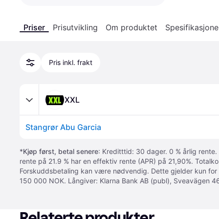
Priser
Prisutvikling
Om produktet
Spesifikasjone
Pris inkl. frakt
XXL
Stangrør Abu Garcia
*
Kjøp først, betal senere
: Kreditttid: 30 dager. 0 % årlig rente.
rente på 21.9 % har en effektiv rente (APR) på 21,90%. Totalk
Forskuddsbetaling kan være nødvendig. Dette gjelder kun for
150 000 NOK. Långiver: Klarna Bank AB (publ), Sveavägen 46
Relaterte produkter