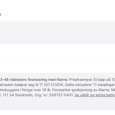
r
3–48 måneders finansiering med Klarna
: Priseksempel: Et kjøp på
ostnaden beløper seg til 11 101.12 NOK. Dette inkluderer 11 betalin
 innbyggere i Norge over 18 år. Forutsetter godkjenning av Klarna.
, 111 34 Stockholm, Org. nr.: 556737-0431.
Se vilkår og andre betin