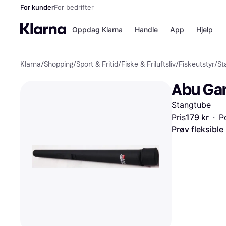
For kunder
For bedrifter
Oppdag Klarna
Handle
App
Hjelp
Klarna
/
Shopping
/
Sport & Fritid
/
Fiske & Friluftsliv
/
Fiskeutstyr
/
St
Betalingsm
Butikker
Betalingsme
Elkjøp
Abu Gar
Betal nå
Bookin
Betal i 3 dele
Farmasi
Stangtube
Betal innen 
kicks.n
Finansiering
Norweg
Pris
179 kr
·
P
Vipps
Prøv fleksible
Butikkovers