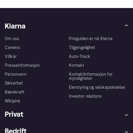
Klarna
Om oss
Prisguiden er nå Klarna
Careers
Tilgjengelighet
Villkår
Auto-Track
Presseinformasjon
Kontakt
Personvern
Kontaktinformasjon for
myndigheter
Sikkerhet
Eierstyring og selskapsledelse
Bærekraft
Investor relations
Wikipink
Privat
Hjelp
Kjøperbeskyttelse
Bedrift