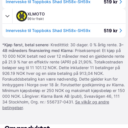
519 kr
Innerveske til Toppboks Shad SH58x-SH59x
XLMOTO
99 kr frakt
519 kr
Innerveske til Toppboks Shad SH58x-SH59x
*
Kjøp først, betal senere
: Kreditttid: 30 dager. 0 % årlig rente.
3–
48 måneders finansiering med Klarna
: Priseksempel: Et kjøp på
10 000 NOK betalt ned over 12 måneder med en gjeldende rente
på 21.9 % har en effektiv rente (APR) på 21,90%. Totalkostnaden
beløper seg til 11 101.12 NOK. Dette inkluderer 11 betalinger på
926.19 NOK hver og en siste betaling på 913,04 NOK.
Forskuddsbetaling kan være nødvendig. Dette gjelder kun for
innbyggere i Norge over 18 år. Forutsetter godkjenning av Klarna.
Minimum kjøpsbeløp er 250 NOK og maksimalt kjøpsbeløp er 150
000 NOK. Långiver: Klarna Bank AB (publ), Sveavägen 46, 111
34 Stockholm, Org. nr.: 556737-0431.
Se vilkår og andre
betingelser
.