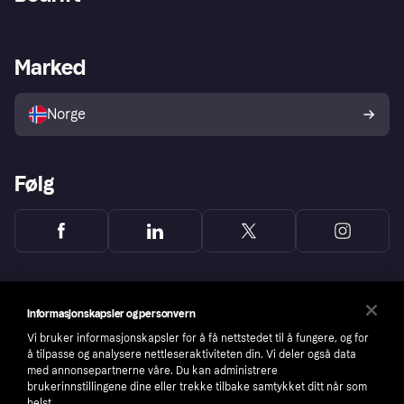
Logg inn
Klager
Butikksupport
Developers portal
Klarna-appen
Kredittavtale
Merchant portal
Driftsstatus
Marked
Utforsk butikker
Personverninnstillinger
Selg med Klarna
Plattformer og partnere
Norge
Følg
Informasjonskapsler og personvern
Vi bruker informasjonskapsler for å få nettstedet til å fungere, og for
å tilpasse og analysere nettleseraktiviteten din. Vi deler også data
med annonsepartnerne våre. Du kan administrere
brukerinnstillingene dine eller trekke tilbake samtykket ditt når som
helst.