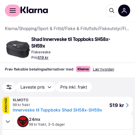
For kunder
For bedrifter
Klarna
/
Shopping
/
Sport & Fritid
/
Fiske & Friluftsliv
/
Fiskeutstyr
/
Fiskevesker
Shad Innerveske til Toppboks SH58x-
SH59x
Fiskeveske
Pris
519 kr
Prøv fleksible betalingsalternativer med
Lær hvordan
Laveste pris
Pris inkl. frakt
XLMOTO
ANNONSE
519 kr
99 kr frakt
Innerveske til Toppboks Shad SH58x-SH59x
24mx
99 kr frakt
,
3–5 dager