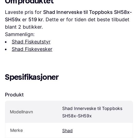
Om produktet
Laveste pris for 
Shad Innerveske til Toppboks SH58x-
SH59x
 er 
519 kr
. Dette er for tiden det beste tilbudet 
blant 
2
 butikker.
Sammenlign:
Shad Fiskeutstyr
Shad Fiskevesker
Spesifikasjoner
Produkt
Shad Innerveske til Toppboks 
Modellnavn
SH58x-SH59x
Merke
Shad