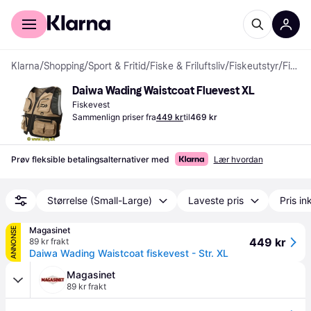
For kunder
For bedrifter
Klarna
/
Shopping
/
Sport & Fritid
/
Fiske & Friluftsliv
/
Fiskeutstyr
/
Fiskevester
Daiwa Wading Waistcoat Fluevest XL
Fiskevest
Sammenlign priser fra
449 kr
til
469 kr
Prøv fleksible betalingsalternativer med
Lær hvordan
Størrelse (Small-Large)
Laveste pris
Pris ink
Magasinet
ANNONSE
449 kr
89 kr frakt
Daiwa Wading Waistcoat fiskevest - Str. XL
Magasinet
89 kr frakt