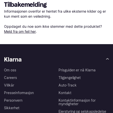
Tilbakemelding
Informasjonen ovenfor er hentet fra ulike eksterne kilder og er 
kun ment som en veiledning.

Oppdaget du noe som ikke stemmer med dette produktet? 
Meld fra om feil her
.
Klarna
Om oss
Prisguiden er nå Klarna
Careers
Tilgjengelighet
Villkår
Auto-Track
Presseinformasjon
Kontakt
Personvern
Kontaktinformasjon for
myndigheter
Sikkerhet
Eierstyring og selskapsledelse