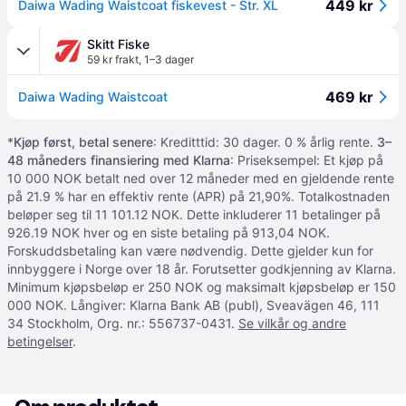
449 kr
Daiwa Wading Waistcoat fiskevest - Str. XL
Skitt Fiske
59 kr frakt
,
1–3 dager
469 kr
Daiwa Wading Waistcoat
*
Kjøp først, betal senere
: Kreditttid: 30 dager. 0 % årlig rente.
3–
48 måneders finansiering med Klarna
: Priseksempel: Et kjøp på
10 000 NOK betalt ned over 12 måneder med en gjeldende rente
på 21.9 % har en effektiv rente (APR) på 21,90%. Totalkostnaden
beløper seg til 11 101.12 NOK. Dette inkluderer 11 betalinger på
926.19 NOK hver og en siste betaling på 913,04 NOK.
Forskuddsbetaling kan være nødvendig. Dette gjelder kun for
innbyggere i Norge over 18 år. Forutsetter godkjenning av Klarna.
Minimum kjøpsbeløp er 250 NOK og maksimalt kjøpsbeløp er 150
000 NOK. Långiver: Klarna Bank AB (publ), Sveavägen 46, 111
34 Stockholm, Org. nr.: 556737-0431.
Se vilkår og andre
betingelser
.