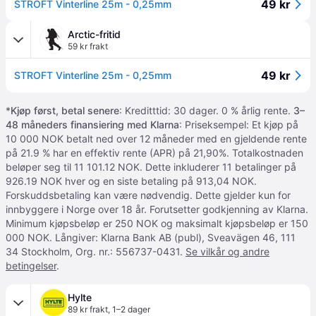
49 kr
STROFT Vinterline 25m - 0,25mm
Arctic-fritid
59 kr frakt
49 kr
STROFT Vinterline 25m - 0,25mm
*
Kjøp først, betal senere
: Kreditttid: 30 dager. 0 % årlig rente.
3–
48 måneders finansiering med Klarna
: Priseksempel: Et kjøp på
10 000 NOK betalt ned over 12 måneder med en gjeldende rente
på 21.9 % har en effektiv rente (APR) på 21,90%. Totalkostnaden
beløper seg til 11 101.12 NOK. Dette inkluderer 11 betalinger på
926.19 NOK hver og en siste betaling på 913,04 NOK.
Forskuddsbetaling kan være nødvendig. Dette gjelder kun for
innbyggere i Norge over 18 år. Forutsetter godkjenning av Klarna.
Minimum kjøpsbeløp er 250 NOK og maksimalt kjøpsbeløp er 150
000 NOK. Långiver: Klarna Bank AB (publ), Sveavägen 46, 111
34 Stockholm, Org. nr.: 556737-0431.
Se vilkår og andre
betingelser
.
Hylte
89 kr frakt
,
1–2 dager