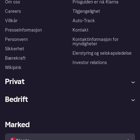
Om oss
Prisguiden er nå Klarna
Careers
Tilgjengelighet
Villkår
Auto-Track
Presseinformasjon
Kontakt
Personvern
Kontaktinformasjon for
myndigheter
Sikkerhet
Eierstyring og selskapsledelse
Bærekraft
Investor relations
Wikipink
Privat
Hjelp
Kjøperbeskyttelse
Bedrift
Logg inn
Klager
Butikksupport
Developers portal
Klarna-appen
Kredittavtale
Merchant portal
Driftsstatus
Marked
Utforsk butikker
Personverninnstillinger
Selg med Klarna
Plattformer og partnere