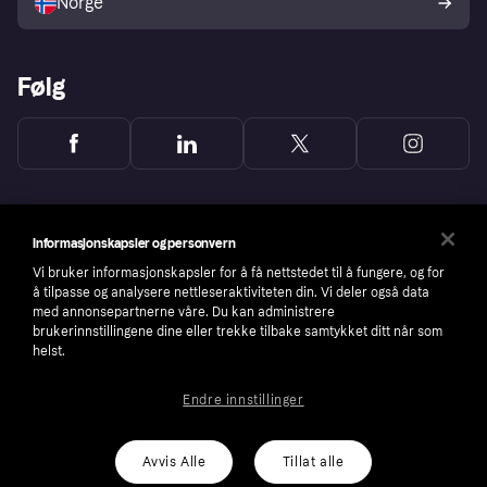
Norge
Følg
Informasjonskapsler og personvern
Vi bruker informasjonskapsler for å få nettstedet til å fungere, og for
å tilpasse og analysere nettleseraktiviteten din. Vi deler også data
med annonsepartnerne våre. Du kan administrere
brukerinnstillingene dine eller trekke tilbake samtykket ditt når som
helst.
Endre innstillinger
Copyright © 2005-2026 Klarna Bank AB (publ). Headquarters: Stockholm, Sweden. All
rights reserved. Klarna Bank AB (publ). Sveavägen 46, 111 34 Stockholm. Organization
number: 556737-0431
Avvis Alle
Tillat alle
Cookies
Klarna.com