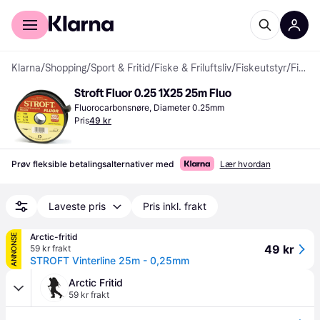
For kunder
For bedrifter
Klarna
/
Shopping
/
Sport & Fritid
/
Fiske & Friluftsliv
/
Fiskeutstyr
/
Fiskesnører
Stroft Fluor 0.25 1X25 25m Fluo
Fluorocarbonsnøre, Diameter 0.25mm
Pris
49 kr
Prøv fleksible betalingsalternativer med
Lær hvordan
Laveste pris
Pris inkl. frakt
Arctic-fritid
ANNONSE
49 kr
59 kr frakt
STROFT Vinterline 25m - 0,25mm
Arctic Fritid
59 kr frakt