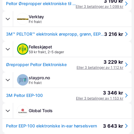
3 190 kr
Peltor Ørepropper elektroniske til jakt/skyting
Eller 3 betalinger av 1 099 kr
Verktøy
Fri frakt
3 216 kr
3M™ PELTOR™ elektronisk ørepropp, grønn, EEP-100 EU
Felleskjøpet
59 kr frakt
,
2–5 dager
3 229 kr
Ørepropper Peltor Elektroniske
Eller 3 betalinger av 1 112 kr
staypro.no
Fri frakt
3 346 kr
3M Peltor EEP-100
Eller 3 betalinger av 1 153 kr
Global Tools
3 643 kr
Peltor EEP-100 elektroniske in-ear hørselsvern