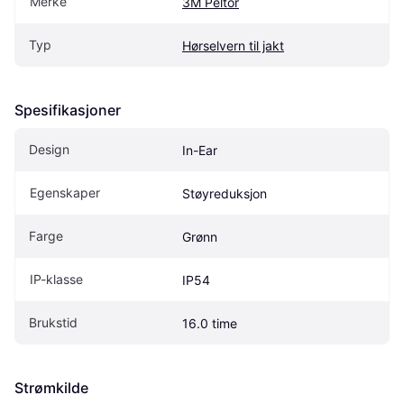
Merke
3M Peltor
Typ
Hørselvern til jakt
Spesifikasjoner
Design
In-Ear
Egenskaper
Støyreduksjon
Farge
Grønn
IP-klasse
IP54
Brukstid
16.0 time
Strømkilde