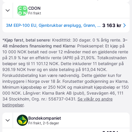
CDON
Fri frakt
3 163 kr
3M EEP-100 EU, Gjenbrukbar øreplugg, Grønn, Trådløs, 38 dB, ABS syntetisk, RoHS II
*
Kjøp først, betal senere
: Kreditttid: 30 dager. 0 % årlig rente.
3–
48 måneders finansiering med Klarna
: Priseksempel: Et kjøp på
10 000 NOK betalt ned over 12 måneder med en gjeldende rente
på 21.9 % har en effektiv rente (APR) på 21,90%. Totalkostnaden
beløper seg til 11 101.12 NOK. Dette inkluderer 11 betalinger på
926.19 NOK hver og en siste betaling på 913,04 NOK.
Forskuddsbetaling kan være nødvendig. Dette gjelder kun for
innbyggere i Norge over 18 år. Forutsetter godkjenning av Klarna.
Minimum kjøpsbeløp er 250 NOK og maksimalt kjøpsbeløp er 150
000 NOK. Långiver: Klarna Bank AB (publ), Sveavägen 46, 111
34 Stockholm, Org. nr.: 556737-0431.
Se vilkår og andre
betingelser
.
Bondekompaniet
Fri frakt
,
2–5 dager