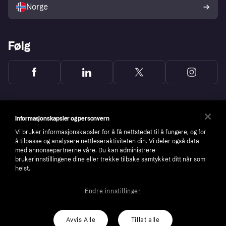
Norge
Følg
Informasjonskapsler og personvern
Vi bruker informasjonskapsler for å få nettstedet til å fungere, og for
å tilpasse og analysere nettleseraktiviteten din. Vi deler også data
med annonsepartnerne våre. Du kan administrere
brukerinnstillingene dine eller trekke tilbake samtykket ditt når som
helst.
Endre innstillinger
Copyright © 2005-2026 Klarna Bank AB (publ). Headquarters: Stockholm, Sweden. All
rights reserved. Klarna Bank AB (publ). Sveavägen 46, 111 34 Stockholm. Organization
number: 556737-0431
Avvis Alle
Tillat alle