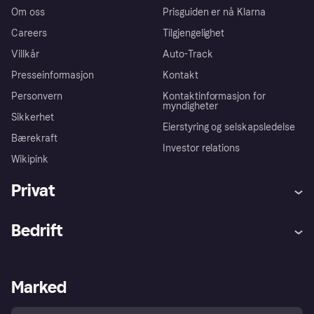
Om oss
Prisguiden er nå Klarna
Careers
Tilgjengelighet
Villkår
Auto-Track
Presseinformasjon
Kontakt
Personvern
Kontaktinformasjon for
myndigheter
Sikkerhet
Eierstyring og selskapsledelse
Bærekraft
Investor relations
Wikipink
Privat
Hjelp
Kjøperbeskyttelse
Bedrift
Logg inn
Klager
Butikksupport
Developers portal
Klarna-appen
Kredittavtale
Merchant portal
Driftsstatus
Marked
Utforsk butikker
Personverninnstillinger
Selg med Klarna
Plattformer og partnere