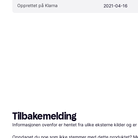
Opprettet på Klarna
2021-04-16
Tilbakemelding
Informasjonen ovenfor er hentet fra ulike eksterne kilder og er
Oppdaget du noe som ikke stemmer med dette produktet? 
Me