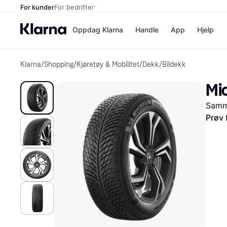
For kunder
For bedrifter
Oppdag Klarna
Handle
App
Hjelp
Klarna
/
Shopping
/
Kjøretøy & Mobilitet
/
Dekk
/
Bildekk
Betalingsm
Butikker
Betalingsme
Elkjøp
Mic
Betal nå
Bookin
Betal i 3 dele
Farmasi
Samme
Betal innen 
kicks.n
Finansiering
Norweg
Prøv 
Vipps
Butikkovers