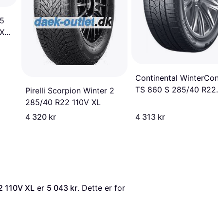
R5
XL,
Continental WinterCon
TS 860 S 285/40 R22
Pirelli Scorpion Winter 2
110W XL
285/40 R22 110V XL
4 320 kr
4 313 kr
2 110V XL
 er 
5 043 kr
. Dette er for 