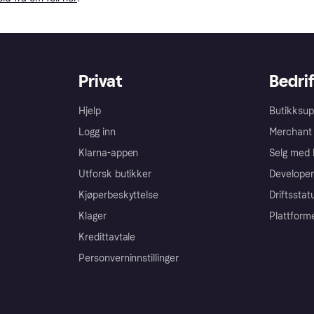
Privat
Bedrif
Hjelp
Butikksup
Logg inn
Merchant 
Klarna-appen
Selg med 
Utforsk butikker
Developer
Kjøperbeskyttelse
Driftsstat
Klager
Plattform
Kredittavtale
Personverninnstillinger