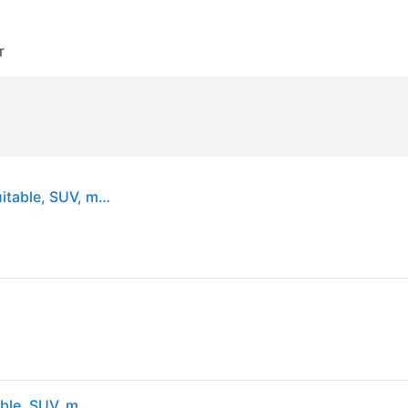
r
Michelin Pilot Alpin 5 ( 285/40 R22 110V XL EV Suitable, SUV, med felgbeskyttelseslist (FSL) )
Michelin Pilot Alpin 5 ( 285/40 R22 110V XL EV Suitable, SUV, med felgbeskyttelseslist (FSL) )