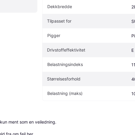
Dekkbredde
2
Tilpasset for
S
Pigger
P
Drivstoffeffektivitet
E
Belastningsindeks
1
Størrelsesforhold
4
Belastning (maks)
1
 kun ment som en veiledning.

ld fra om feil her
.