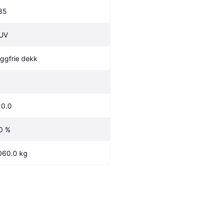
85
UV
iggfrie dekk
10.0
0 %
060.0 kg