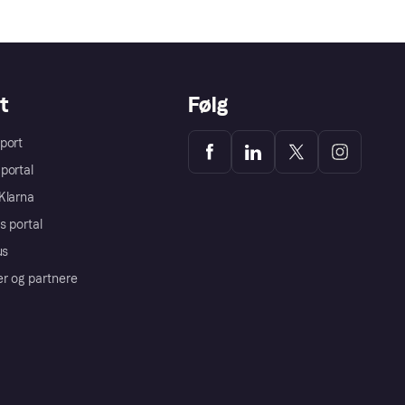
t
Følg
port
portal
Klarna
s portal
us
er og partnere