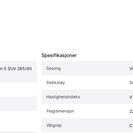
Spesifikasjoner
Sesong
pin 5 SUV 285/40 
V
Dekkstøy
7
Hastighetsindeks
V
Felgdimensjon
2
Våtgrep
C