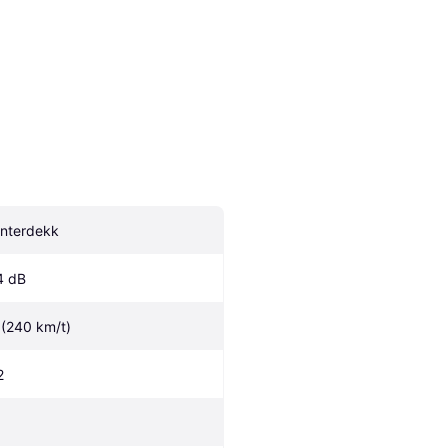
interdekk
4 dB
 (240 km/t)
2