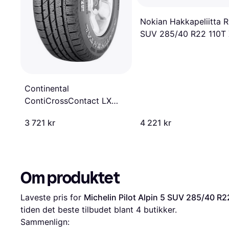
Nokian Hakkapeliitta 
SUV 285/40 R22 110T 
Nordiska vinterdäck
Continental
ContiCrossContact LX
Sport 285/40 R22 110Y XL
3 721 kr
4 221 kr
LR
Om produktet
Laveste pris for 
Michelin Pilot Alpin 5 SUV 285/40 R2
tiden det beste tilbudet blant 
4
 butikker.
Sammenlign: