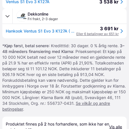
3 538 kr
Ventus S1 Evo 3 K127A
Dekkonline
Fri frakt
,
2–3 dager
3 691 kr
Hankook Ventus S1 Evo 3 K127A ( 295/30 ZR22 103Y XL 4PR SUV, med felgbeskyttelse (MFS) SBL )
Eller 6 betalinger av 651 kr
*
Kjøp først, betal senere
: Kreditttid: 30 dager. 0 % årlig rente.
3–
48 måneders finansiering med Klarna
: Priseksempel: Et kjøp på
10 000 NOK betalt ned over 12 måneder med en gjeldende rente
på 21.9 % har en effektiv rente (APR) på 21,90%. Totalkostnaden
beløper seg til 11 101.12 NOK. Dette inkluderer 11 betalinger på
926.19 NOK hver og en siste betaling på 913,04 NOK.
Forskuddsbetaling kan være nødvendig. Dette gjelder kun for
innbyggere i Norge over 18 år. Forutsetter godkjenning av Klarna.
Minimum kjøpsbeløp er 250 NOK og maksimalt kjøpsbeløp er 150
000 NOK. Långiver: Klarna Bank AB (publ), Sveavägen 46, 111
34 Stockholm, Org. nr.: 556737-0431.
Se vilkår og andre
betingelser
.
Produktet finnes på 
2
 hos 
forhandlere
, som ikke har en 
Vis alle