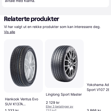
avtale med Klarna.
Relaterte produkter
Vi har valgt ut en rekke produkter som kan interessere deg. 
Vis alle
Yokohama Adv
Sport V107 28
Linglong Sport Master
ZR23 111Y XL 
Hankook Ventus Evo
2 129 kr
SUV K137A
Eller 3 betalinger av
Sommardäck
1 333 kr
3 866 kr
733 kr
*