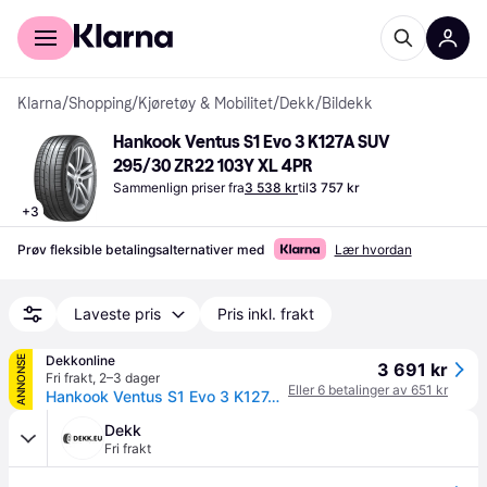
For kunder
For bedrifter
Klarna
/
Shopping
/
Kjøretøy & Mobilitet
/
Dekk
/
Bildekk
Hankook Ventus S1 Evo 3 K127A SUV 
295/30 ZR22 103Y XL 4PR
Sammenlign priser fra
3 538 kr
til
3 757 kr
+
3
Prøv fleksible betalingsalternativer med
Lær hvordan
Laveste pris
Pris inkl. frakt
Dekkonline
ANNONSE
3 691 kr
Fri frakt
,
2–3 dager
Eller 6 betalinger av 651 kr
Hankook Ventus S1 Evo 3 K127A ( 295/30 ZR22 103Y XL 4PR SUV, med felgbeskyttelse (MFS) SBL )
Dekk
Fri frakt