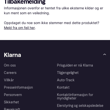
Tilbakemelding
Informasjonen ovenfor er hentet fra ulike eksterne kilder og er 
kun ment som en veiledning.

Oppdaget du noe som ikke stemmer med dette produktet? 
Meld fra om feil her
.
Klarna
Om oss
Prisguiden er nå Klarna
Careers
Tilgjengelighet
Villkår
Auto-Track
Presseinformasjon
Kontakt
Personvern
Kontaktinformasjon for
myndigheter
Sikkerhet
Eierstyring og selskapsledelse
Bærekraft