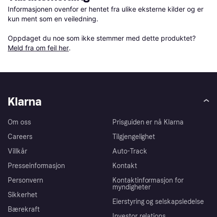
Informasjonen ovenfor er hentet fra ulike eksterne kilder og er 
kun ment som en veiledning.

Oppdaget du noe som ikke stemmer med dette produktet? 
Meld fra om feil her
.
Klarna
Om oss
Prisguiden er nå Klarna
Careers
Tilgjengelighet
Villkår
Auto-Track
Presseinformasjon
Kontakt
Personvern
Kontaktinformasjon for
myndigheter
Sikkerhet
Eierstyring og selskapsledelse
Bærekraft
Investor relations