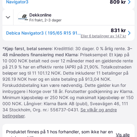
809 kr
Navigator3
Dekkonline
Fri frakt
,
2–3 dager
831 kr
Debica Navigator3 ( 195/65 R15 91H )
Eller 6 betalinger av 147 kr
*
Kjøp først, betal senere
: Kreditttid: 30 dager. 0 % årlig rente.
3–
48 måneders finansiering med Klarna
: Priseksempel: Et kjøp på
10 000 NOK betalt ned over 12 måneder med en gjeldende rente
på 21.9 % har en effektiv rente (APR) på 21,90%. Totalkostnaden
beløper seg til 11 101.12 NOK. Dette inkluderer 11 betalinger på
926.19 NOK hver og en siste betaling på 913,04 NOK.
Forskuddsbetaling kan være nødvendig. Dette gjelder kun for
innbyggere i Norge over 18 år. Forutsetter godkjenning av Klarna.
Minimum kjøpsbeløp er 250 NOK og maksimalt kjøpsbeløp er 150
000 NOK. Långiver: Klarna Bank AB (publ), Sveavägen 46, 111
34 Stockholm, Org. nr.: 556737-0431.
Se vilkår og andre
betingelser
.
Produktet finnes på 
1
 hos 
forhandler
, som ikke har en 
Vis alle