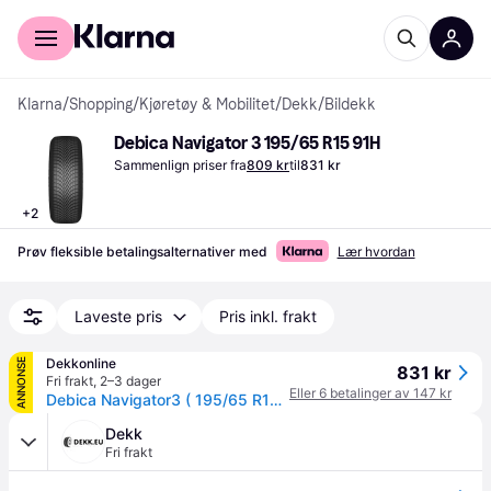
For kunder
For bedrifter
Klarna
/
Shopping
/
Kjøretøy & Mobilitet
/
Dekk
/
Bildekk
Debica Navigator 3 195/65 R15 91H
Sammenlign priser fra
809 kr
til
831 kr
+
2
Prøv fleksible betalingsalternativer med
Lær hvordan
Laveste pris
Pris inkl. frakt
Dekkonline
ANNONSE
831 kr
Fri frakt
,
2–3 dager
Eller 6 betalinger av 147 kr
Debica Navigator3 ( 195/65 R15 91H )
Dekk
Fri frakt