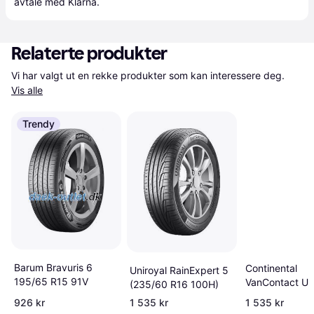
avtale med Klarna.
Relaterte produkter
Vi har valgt ut en rekke produkter som kan interessere deg. 
Vis alle
Trendy
Barum Bravuris 6
Continental
Uniroyal RainExpert 5
195/65 R15 91V
VanContact Ult
(235/60 R16 100H)
195/65 R16C
926 kr
1 535 kr
1 535 kr
104/102T 8PR 