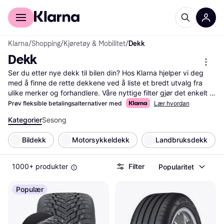
For kunder
For bedrifter
Klarna
/
Shopping
/
Kjøretøy & Mobilitet
/
Dekk
Dekk
Ser du etter nye dekk til bilen din? Hos Klarna hjelper vi deg 
med å finne de rette dekkene ved å liste et bredt utvalg fra 
ulike merker og forhandlere. Våre nyttige filter gjør det enkelt 
for deg å sortere etter størrelse, type, sesong eller pris. Dette 
Prøv fleksible betalingsalternativer med
Lær hvordan
gjør det lettere å finne de dekkene som passer dine behov og 
Kategorier
Sesong
ditt budsjett best. Du kan også lese brukeranmeldelser for å få 
innsikt i andres erfaringer med produktet. Vi sørger for at du 
Bildekk
Motorsykkeldekk
Landbruksdekk
kan sammenligne priser og finne de beste tilbudene, slik at du 
får mest mulig verdi for pengene. Klarna gir deg all nødvendig 
informasjon på ett sted, så du kan ta en godt gjennomtenkt 
1000+ produkter
Filter
Popularitet
beslutning. Begynn her for å finne de perfekte dekkene til bilen 
din!
Les mer om dekk her
Populær