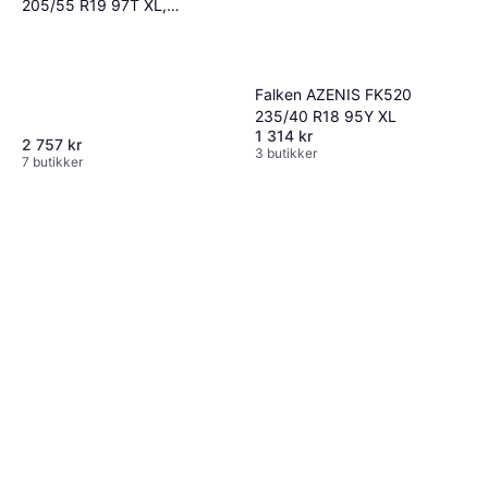
205/55 R19 97T XL,
Nordiska vinterdäck
Falken AZENIS FK520
235/40 R18 95Y XL
1 314 kr
2 757 kr
3 butikker
7 butikker