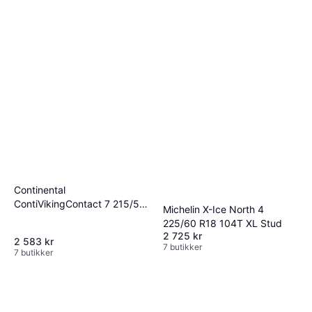
Continental
ContiVikingContact 7 215/50
Michelin X-Ice North 4
R18 96T XL
225/60 R18 104T XL Stud
2 725 kr
2 583 kr
7 butikker
7 butikker