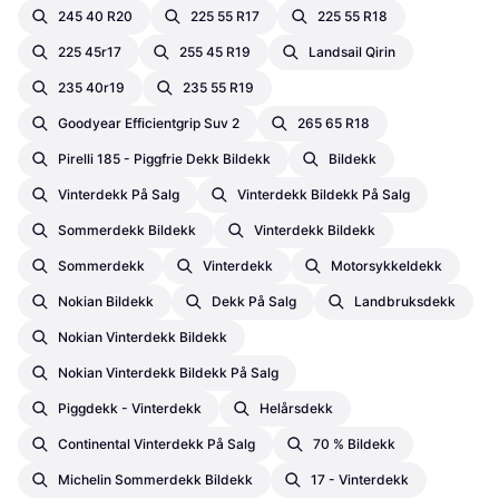
245 40 R20
225 55 R17
225 55 R18
225 45r17
255 45 R19
Landsail Qirin
235 40r19
235 55 R19
Goodyear Efficientgrip Suv 2
265 65 R18
Pirelli 185 - Piggfrie Dekk Bildekk
Bildekk
Vinterdekk På Salg
Vinterdekk Bildekk På Salg
Sommerdekk Bildekk
Vinterdekk Bildekk
Sommerdekk
Vinterdekk
Motorsykkeldekk
Nokian Bildekk
Dekk På Salg
Landbruksdekk
Nokian Vinterdekk Bildekk
Nokian Vinterdekk Bildekk På Salg
Piggdekk - Vinterdekk
Helårsdekk
Continental Vinterdekk På Salg
70 % Bildekk
Michelin Sommerdekk Bildekk
17 - Vinterdekk