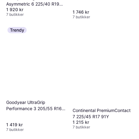
Asymmetric 6 225/40 R19
1 920 kr
93Y XL
1 746 kr
7 butikker
7 butikker
Trendy
Goodyear UltraGrip
Performance 3 205/55 R16
Continental PremiumContact
94H
7 225/45 R17 91Y
1 215 kr
1 419 kr
7 butikker
7 butikker