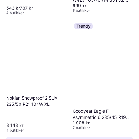
999 kr
Pigg
543 kr
787 kr
6 butikker
4 butikker
Trendy
Nokian Snowproof 2 SUV
235/50 R21 104W XL
Goodyear Eagle F1
Asymmetric 6 235/45 R19
1 908 kr
99V
3 143 kr
7 butikker
4 butikker