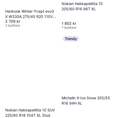
Nokian Hakkapeliitta 10
205/60 R16 96T XL
Hankook Winter i*cept evo3
X W330A 275/45 R20 110V
2 709 kr
XL 4PR
1 802 kr
3 butikker
7 butikker
Trendy
Michelin X-Ice Snow 205/55
R16 94H XL
Nokian Hakkapeliitta 10 SUV
225/60 R18 104T XL Stud