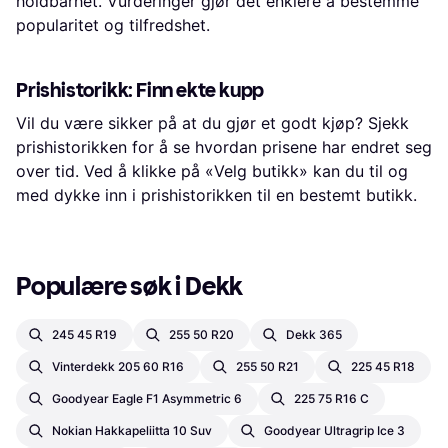
holdbarhet. Vurderinger gjør det enklere å bestemme
popularitet og tilfredshet.
Prishistorikk: Finn ekte kupp
Vil du være sikker på at du gjør et godt kjøp? Sjekk
prishistorikken for å se hvordan prisene har endret seg
over tid. Ved å klikke på «Velg butikk» kan du til og
med dykke inn i prishistorikken til en bestemt butikk.
Populære søk i Dekk
245 45 R19
255 50 R20
Dekk 365
Vinterdekk 205 60 R16
255 50 R21
225 45 R18
Goodyear Eagle F1 Asymmetric 6
225 75 R16 C
Nokian Hakkapeliitta 10 Suv
Goodyear Ultragrip Ice 3