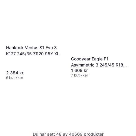
Hankook Ventus S1 Evo 3
K127 245/35 ZR20 95Y XL
Goodyear Eagle F1
Asymmetric 3 245/45 R18
1 609 kr
96W
2 384 kr
7 butikker
6 butikker
Du har sett 48 av 40569 produkter