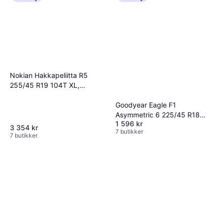
Nokian Hakkapeliitta R5
255/45 R19 104T XL,
Nordiska vinterdäck
Goodyear Eagle F1
Asymmetric 6 225/45 R18
1 596 kr
95Y XL
3 354 kr
7 butikker
7 butikker