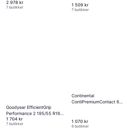
2 978 kr
1 509 kr
7 butikker
7 butikker
Continental
ContiPremiumContact 6
Goodyear EfficientGrip
195/65 R15 91V
Performance 2 195/55 R16
1 704 kr
91H XL
1 070 kr
7 butikker
6 butikker