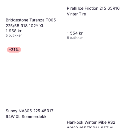
Pirelli Ice Friction 215 65R16
Vinter Tire
Bridgestone Turanza T005
225/55 R18 102Y XL
1 958 kr
1 554 kr
5 butikker
6 butikker
-31%
Sunny NA305 225 45R17
94W XL Sommerdekk
Hankook Winter iPike RS2
W429 165/70R14 85T XL