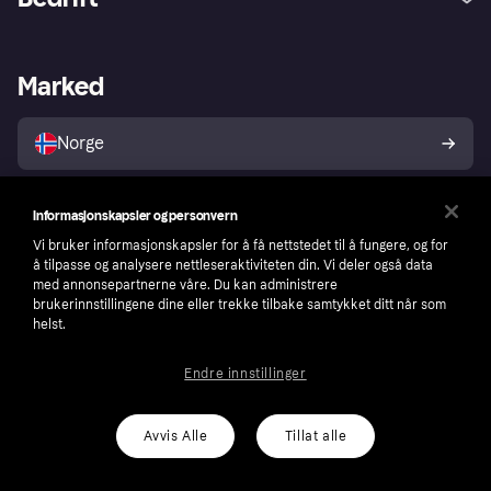
Logg inn
Klager
Butikksupport
Developers portal
Klarna-appen
Kredittavtale
Merchant portal
Driftsstatus
Marked
Utforsk butikker
Personverninnstillinger
Selg med Klarna
Plattformer og partnere
Norge
Informasjonskapsler og personvern
Følg
Vi bruker informasjonskapsler for å få nettstedet til å fungere, og for
å tilpasse og analysere nettleseraktiviteten din. Vi deler også data
med annonsepartnerne våre. Du kan administrere
brukerinnstillingene dine eller trekke tilbake samtykket ditt når som
helst.
Endre innstillinger
Avvis Alle
Tillat alle