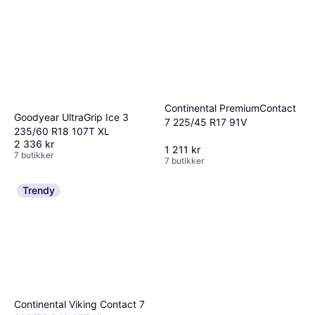
veigrep og sikkerhet.
måles i desibel og vises som lydbølger; færre
bølger betyr mindre støy. Ved å sammenligne
disse merkene kan du gjøre et informert valg
som passer dine behov.
Continental PremiumContact
Goodyear UltraGrip Ice 3
7 225/45 R17 91V
235/60 R18 107T XL
2 336 kr
1 211 kr
7 butikker
7 butikker
Trendy
Continental Viking Contact 7