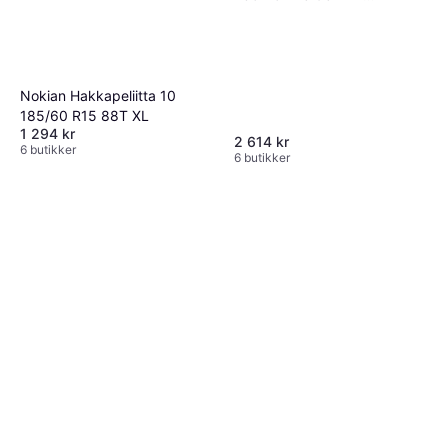
Winterdäck
Nokian Hakkapeliitta 10
185/60 R15 88T XL
1 294 kr
2 614 kr
6 butikker
6 butikker