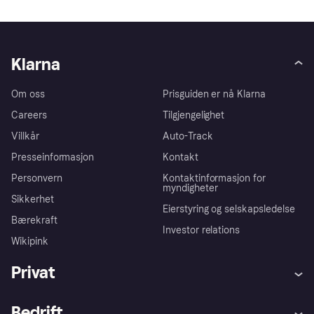
Klarna
Om oss
Prisguiden er nå Klarna
Careers
Tilgjengelighet
Villkår
Auto-Track
Presseinformasjon
Kontakt
Personvern
Kontaktinformasjon for
myndigheter
Sikkerhet
Eierstyring og selskapsledelse
Bærekraft
Investor relations
Wikipink
Privat
Hjelp
Kjøperbeskyttelse
Bedrift