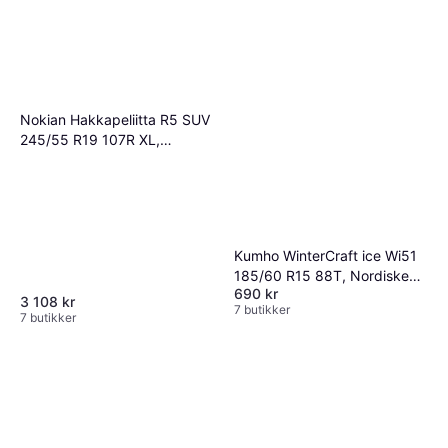
Nokian Hakkapeliitta R5 SUV
245/55 R19 107R XL,
Nordiska vinterdäck
Kumho WinterCraft ice Wi51
185/60 R15 88T, Nordiske
690 kr
vinterdekk
3 108 kr
7 butikker
7 butikker