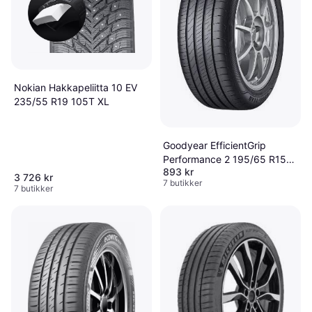
Nokian Hakkapeliitta 10 EV
235/55 R19 105T XL
Goodyear EfficientGrip
Performance 2 195/65 R15
893 kr
91H
3 726 kr
7 butikker
7 butikker