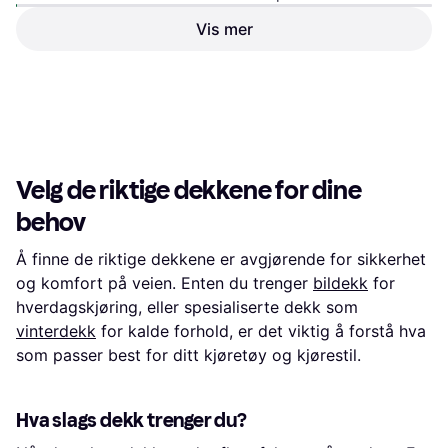
Vis mer
Michelin Pilot Super Sport
Pirelli Ice Friction 255 45 R20
245/35 R20 95Y XL FSL
Winterdekk
2 984 kr
3 060 kr
6 butikker
6 butikker
1
2
3
...
425
...
846
Velg de riktige dekkene for dine
behov
Å finne de riktige dekkene er avgjørende for sikkerhet
og komfort på veien. Enten du trenger
bildekk
for
hverdagskjøring, eller spesialiserte dekk som
vinterdekk
for kalde forhold, er det viktig å forstå hva
som passer best for ditt kjøretøy og kjørestil.
Hva slags dekk trenger du?