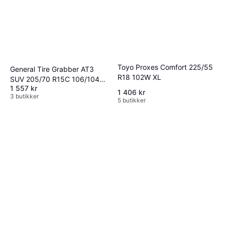
Toyo Proxes Comfort 225/55
General Tire Grabber AT3
R18 102W XL
SUV 205/70 R15C 106/104S
1 557 kr
8PR
1 406 kr
3 butikker
5 butikker