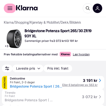
For kunder
For bedrifter
Klarna
/
Shopping
/
Kjøretøy & Mobilitet
/
Dekk
/
Bildekk
Bridgestone Potenza Sport 265/30 ZR19 
93Y XL
Sammenlign priser fra
3 072 kr
til
3 191 kr
+
3
Prøv fleksible betalingsalternativer med
Lær hvordan
Laveste pris
Pris inkl. frakt
Dekkonline
ANNONSE
3 191 kr
Fri frakt
,
2–3 dager
Eller 6 betalinger av 563 kr
Bridgestone Potenza Sport ( 265/30 R19 (93Y) XL Enliten / EV, RO1, med felgbeskyttelse (MFS) )
Tirendo
Fri frakt
3 072 kr
Bridgestone Potenza Sport ( 265/30 R19 (93Y) XL Enliten / EV, RO1, med felgbeskyttelse (MFS) )