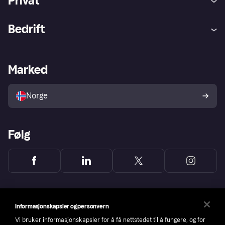
Privat
Hjelp
Kjøperbeskyttelse
Bedrift
Logg inn
Klager
Butikksupport
Developers portal
Klarna-appen
Kredittavtale
Merchant portal
Driftsstatus
Marked
Utforsk butikker
Personverninnstillinger
Selg med Klarna
Plattformer og partnere
Norge
Følg
Informasjonskapsler og personvern
Vi bruker informasjonskapsler for å få nettstedet til å fungere, og for