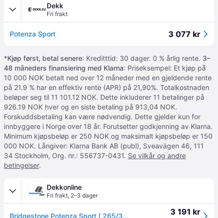
Dekk
Fri frakt
3 077 kr
Potenza Sport
*
Kjøp først, betal senere
: Kreditttid: 30 dager. 0 % årlig rente.
3–
48 måneders finansiering med Klarna
: Priseksempel: Et kjøp på
10 000 NOK betalt ned over 12 måneder med en gjeldende rente
på 21.9 % har en effektiv rente (APR) på 21,90%. Totalkostnaden
beløper seg til 11 101.12 NOK. Dette inkluderer 11 betalinger på
926.19 NOK hver og en siste betaling på 913,04 NOK.
Forskuddsbetaling kan være nødvendig. Dette gjelder kun for
innbyggere i Norge over 18 år. Forutsetter godkjenning av Klarna.
Minimum kjøpsbeløp er 250 NOK og maksimalt kjøpsbeløp er 150
000 NOK. Långiver: Klarna Bank AB (publ), Sveavägen 46, 111
34 Stockholm, Org. nr.: 556737-0431.
Se vilkår og andre
betingelser
.
Dekkonline
Fri frakt
,
2–3 dager
3 191 kr
Bridgestone Potenza Sport ( 265/30 R19 (93Y) XL Enliten / EV, RO1, med felgbeskyttelse (MFS) )