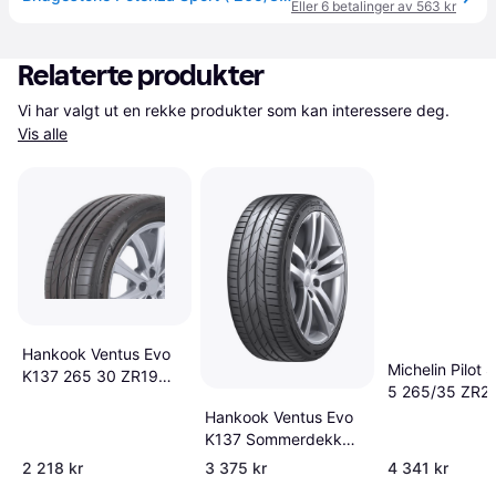
Eller 6 betalinger av 563 kr
Relaterte produkter
Vi har valgt ut en rekke produkter som kan interessere deg. 
Vis alle
Hankook Ventus Evo
Michelin Pilot 
K137 265 30 ZR19
5 265/35 ZR2
Sommardäck
XL MO1
Hankook Ventus Evo
K137 Sommerdekk
265 30R22
2 218 kr
3 375 kr
4 341 kr