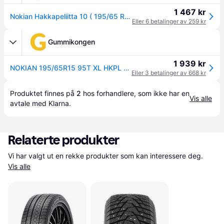
1 467 kr
Nokian Hakkapeliitta 10 ( 195/65 R15 95T XL, med pigger )
Eller 6 betalinger av 259 kr
Gummikongen
1 939 kr
NOKIAN 195/65R15 95T XL HKPL 10 Studded
Eller 3 betalinger av 668 kr
Produktet finnes på 
2
 hos 
forhandlere
, som ikke har en 
Vis alle
avtale med Klarna.
Relaterte produkter
Vi har valgt ut en rekke produkter som kan interessere deg. 
Vis alle