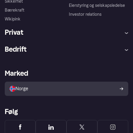
Sikkerhet
Eierstyring og selskapsledelse
Bærekraft
Investor relations
Wikipink
Privat
Hjelp
Kjøperbeskyttelse
Bedrift
Logg inn
Klager
Butikksupport
Developers portal
Klarna-appen
Kredittavtale
Merchant portal
Driftsstatus
Marked
Utforsk butikker
Personverninnstillinger
Selg med Klarna
Plattformer og partnere
Norge
Følg