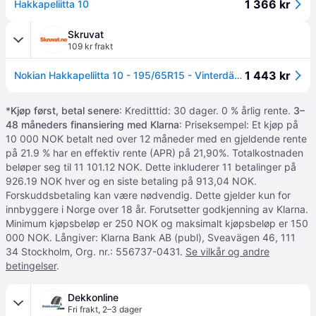
1 366 kr
Hakkapeliitta 10
Skruvat
109 kr frakt
1 443 kr
Nokian Hakkapeliitta 10 - 195/65R15 - Vinterdäck
*
Kjøp først, betal senere
: Kreditttid: 30 dager. 0 % årlig rente.
3–
48 måneders finansiering med Klarna
: Priseksempel: Et kjøp på
10 000 NOK betalt ned over 12 måneder med en gjeldende rente
på 21.9 % har en effektiv rente (APR) på 21,90%. Totalkostnaden
beløper seg til 11 101.12 NOK. Dette inkluderer 11 betalinger på
926.19 NOK hver og en siste betaling på 913,04 NOK.
Forskuddsbetaling kan være nødvendig. Dette gjelder kun for
innbyggere i Norge over 18 år. Forutsetter godkjenning av Klarna.
Minimum kjøpsbeløp er 250 NOK og maksimalt kjøpsbeløp er 150
000 NOK. Långiver: Klarna Bank AB (publ), Sveavägen 46, 111
34 Stockholm, Org. nr.: 556737-0431.
Se vilkår og andre
betingelser
.
Dekkonline
Fri frakt
,
2–3 dager