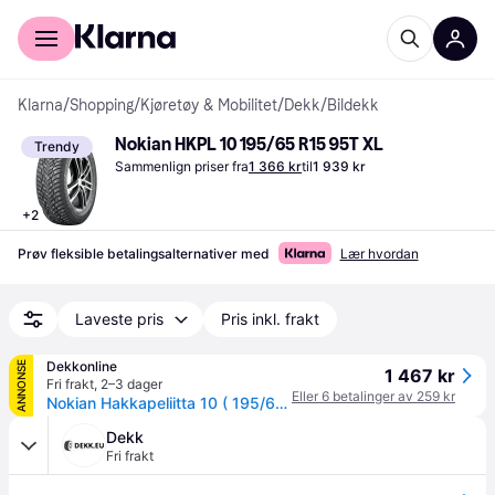
For kunder
For bedrifter
Klarna
/
Shopping
/
Kjøretøy & Mobilitet
/
Dekk
/
Bildekk
Nokian HKPL 10 195/65 R15 95T XL
Trendy
Sammenlign priser fra
1 366 kr
til
1 939 kr
+
2
Prøv fleksible betalingsalternativer med
Lær hvordan
Laveste pris
Pris inkl. frakt
Dekkonline
ANNONSE
1 467 kr
Fri frakt
,
2–3 dager
Eller 6 betalinger av 259 kr
Nokian Hakkapeliitta 10 ( 195/65 R15 95T XL, med pigger )
Dekk
Fri frakt