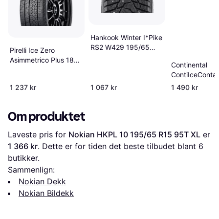
Hankook Winter I*Pike
RS2 W429 195/65
Pirelli Ice Zero
R15 95T XL
Asimmetrico Plus 185
Continental
65 R15 92T XL
ContiIceContac
Winterdekk
195/65 R15 9
1 237 kr
1 067 kr
1 490 kr
Stud
Om produktet
Laveste pris for 
Nokian HKPL 10 195/65 R15 95T XL
 er 
1 366 kr
. Dette er for tiden det beste tilbudet blant 
6
butikker.
Sammenlign:
Nokian Dekk
Nokian Bildekk