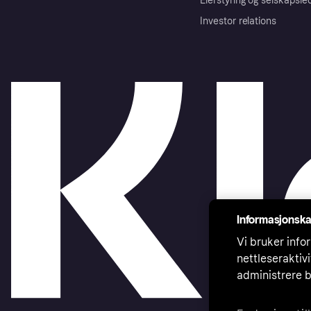
Eierstyring og selskapsle
Investor relations
Informasjonska
Vi bruker infor
nettleseraktiv
administrere b