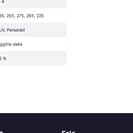
, A
35, 255, 275, 265, 225
UV, Personbil
iggfrie dekk
5 %