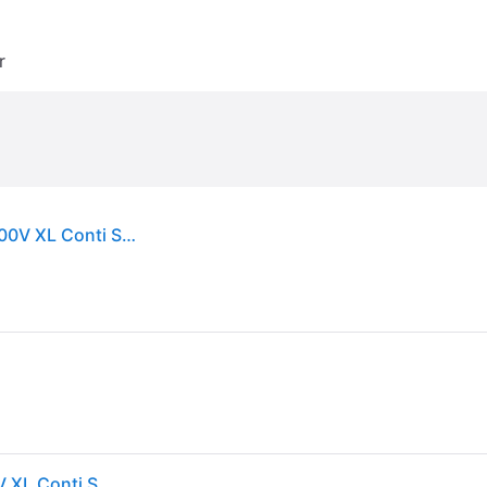
r
Continental ContiSportContact 5 ( 235/45 R20 100V XL Conti Seal, SUV, med felgkant )
Continental ContiSportContact 5 ( 235/45 R20 100V XL Conti Seal, SUV, med felgkant )