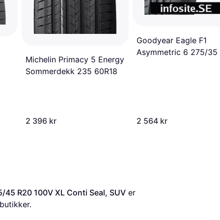
Goodyear Eagle F1
Asymmetric 6 275/35
Michelin Primacy 5 Energy
100Y XL
Sommerdekk 235 60R18
2 396 kr
2 564 kr
5/45 R20 100V XL Conti Seal, SUV
 er 
 butikker.