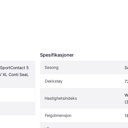
Spesifikasjoner
Sesong
iSportContact 5 
S
XL Conti Seal, 
Dekkstøy
7
W
Hastighetsindeks
(
Felgdimensjon
1