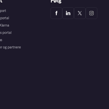
t
Følg
port
portal
Klarna
s portal
us
er og partnere