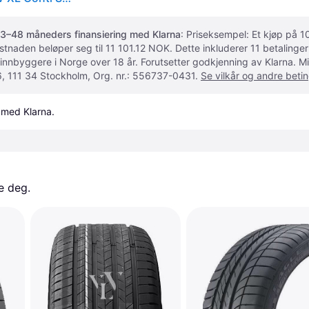
3–48 måneders finansiering med Klarna
: Priseksempel: Et kjøp på
ostnaden beløper seg til 11 101.12 NOK. Dette inkluderer 11 betalin
 innbyggere i Norge over 18 år. Forutsetter godkjenning av Klarna.
, 111 34 Stockholm, Org. nr.: 556737-0431.
Se vilkår og andre betin
 med Klarna.
e deg. 