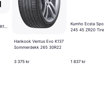
Kumho Ecsta Sport P
 R19
245 45 ZR20 Tire
Hankook Ventus Evo K137
Sommerdekk 265 30R22
3 375 kr
1 837 kr