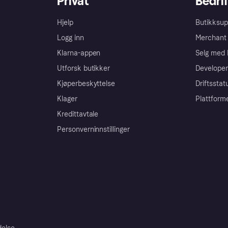
Privat
Bedrif
Hjelp
Butikksup
Logg inn
Merchant 
Klarna-appen
Selg med 
Utforsk butikker
Developer
Kjøperbeskyttelse
Driftsstat
Klager
Plattform
Kredittavtale
Personverninnstillinger