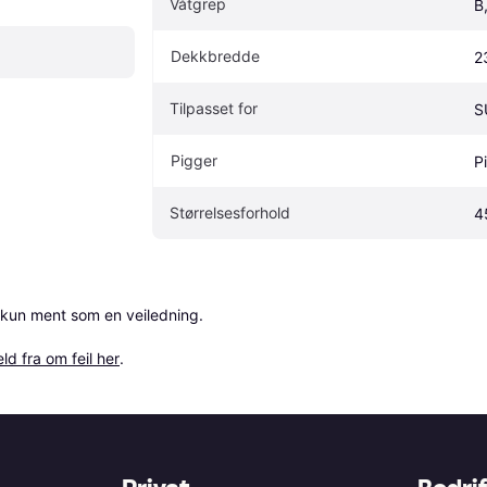
Våtgrep
B
Dekkbredde
2
Tilpasset for
S
Pigger
P
Størrelsesforhold
4
 kun ment som en veiledning.

ld fra om feil her
.