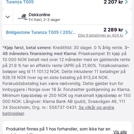
2 207 kr
Turanza T005
Dekkonline
Fri frakt
,
2–3 dager
2 289 kr
Bridgestone Turanza T005 ( 205/60 R16 92H )
Eller 6 betalinger av 404 kr
*
Kjøp først, betal senere
: Kreditttid: 30 dager. 0 % årlig rente.
3–
48 måneders finansiering med Klarna
: Priseksempel: Et kjøp på
10 000 NOK betalt ned over 12 måneder med en gjeldende rente
på 21.9 % har en effektiv rente (APR) på 21,90%. Totalkostnaden
beløper seg til 11 101.12 NOK. Dette inkluderer 11 betalinger på
926.19 NOK hver og en siste betaling på 913,04 NOK.
Forskuddsbetaling kan være nødvendig. Dette gjelder kun for
innbyggere i Norge over 18 år. Forutsetter godkjenning av Klarna.
Minimum kjøpsbeløp er 250 NOK og maksimalt kjøpsbeløp er 150
000 NOK. Långiver: Klarna Bank AB (publ), Sveavägen 46, 111
34 Stockholm, Org. nr.: 556737-0431.
Se vilkår og andre
betingelser
.
Produktet finnes på 
1
 hos 
forhandler
, som ikke har en 
Vis alle