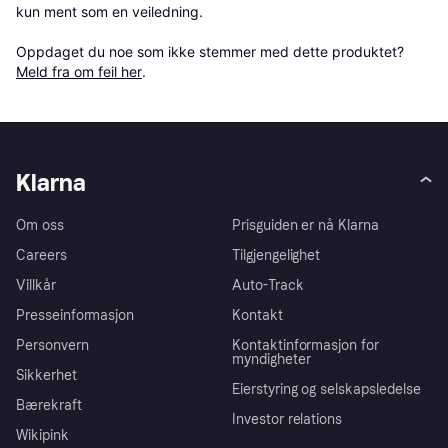
kun ment som en veiledning.

Oppdaget du noe som ikke stemmer med dette produktet? 
Meld fra om feil her
.
Klarna
Om oss
Prisguiden er nå Klarna
Careers
Tilgjengelighet
Villkår
Auto-Track
Presseinformasjon
Kontakt
Personvern
Kontaktinformasjon for
myndigheter
Sikkerhet
Eierstyring og selskapsledelse
Bærekraft
Investor relations
Wikipink