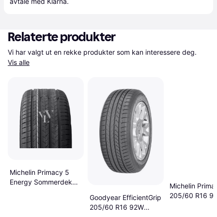
avtale med Klarna.
Relaterte produkter
Vi har valgt ut en rekke produkter som kan interessere deg. 
Vis alle
Michelin Primacy 5
Energy Sommerdekk
Michelin Prima
235 60R18
205/60 R16 9
Goodyear EfficientGrip
205/60 R16 92W
Runflat *