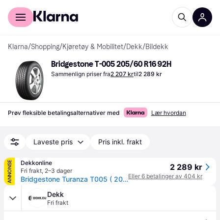
For kunder
For bedrifter
Klarna
/
Shopping
/
Kjøretøy & Mobilitet
/
Dekk
/
Bildekk
Bridgestone T-005 205/60 R16 92H
Sammenlign priser fra
2 207 kr
til
2 289 kr
Prøv fleksible betalingsalternativer med
Lær hvordan
Laveste pris
Pris inkl. frakt
Dekkonline
ANNONSE
2 289 kr
Fri frakt
,
2–3 dager
Eller 6 betalinger av 404 kr
Bridgestone Turanza T005 ( 205/60 R16 92H )
Dekk
Fri frakt