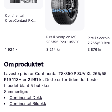
Continental
CrossContact RX
265/60 R18 110H
Pirelli Scorpion MS
Pirelli Scorpio
235/55 R20 105V XL
2 255/50 R20
Elect
XL
1 924 kr
3 214 kr
3 876 kr
Om produktet
Laveste pris for 
Continental TS-850 P SUV XL 265/55 
R19 113H
 er 
2 981 kr
. Dette er for tiden det beste 
tilbudet blant 
5
 butikker.
Sammenlign:
Continental Dekk
Continental Bildekk