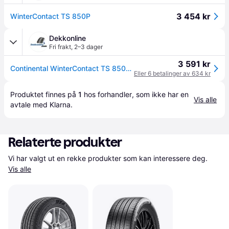
3 454 kr
WinterContact TS 850P
Dekkonline
Fri frakt
,
2–3 dager
3 591 kr
Continental WinterContact TS 850P ( 265/55 R19 113H XL AO, med felgkant )
Eller 6 betalinger av 634 kr
Produktet finnes på 
1
 hos 
forhandler
, som ikke har en 
Vis alle
avtale med Klarna.
Relaterte produkter
Vi har valgt ut en rekke produkter som kan interessere deg. 
Vis alle