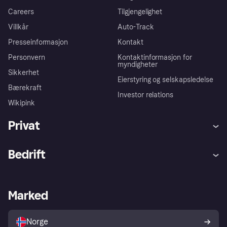
Careers
Tilgjengelighet
Villkår
Auto-Track
Presseinformasjon
Kontakt
Personvern
Kontaktinformasjon for
myndigheter
Sikkerhet
Eierstyring og selskapsledelse
Bærekraft
Investor relations
Wikipink
Privat
Hjelp
Kjøperbeskyttelse
Bedrift
Logg inn
Klager
Butikksupport
Developers portal
Klarna-appen
Kredittavtale
Merchant portal
Driftsstatus
Marked
Utforsk butikker
Personverninnstillinger
Selg med Klarna
Plattformer og partnere
Norge