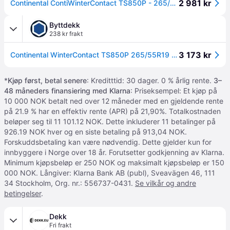
2 981 kr
Continental ContiWinterContact TS850P - 265/55R19 - Vinterdäck
Byttdekk
238 kr frakt
3 173 kr
Continental WinterContact TS850P 265/55R19 113H XL AO Piggfritt - Vinterdekk
*
Kjøp først, betal senere
: Kreditttid: 30 dager. 0 % årlig rente.
3–
48 måneders finansiering med Klarna
: Priseksempel: Et kjøp på
10 000 NOK betalt ned over 12 måneder med en gjeldende rente
på 21.9 % har en effektiv rente (APR) på 21,90%. Totalkostnaden
beløper seg til 11 101.12 NOK. Dette inkluderer 11 betalinger på
926.19 NOK hver og en siste betaling på 913,04 NOK.
Forskuddsbetaling kan være nødvendig. Dette gjelder kun for
innbyggere i Norge over 18 år. Forutsetter godkjenning av Klarna.
Minimum kjøpsbeløp er 250 NOK og maksimalt kjøpsbeløp er 150
000 NOK. Långiver: Klarna Bank AB (publ), Sveavägen 46, 111
34 Stockholm, Org. nr.: 556737-0431.
Se vilkår og andre
betingelser
.
Dekk
Fri frakt