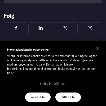
Følg
Informasjonskapsler og personvern
Vi bruker informasjonskapsler for å få nettstedet til å fungere, og for
å tilpasse og analysere nettleseraktiviteten din. Vi deler også data
med annonsepartnerne våre. Du kan administrere
brukerinnstillingene dine eller trekke tilbake samtykket ditt når som
helst.
Endre innstillinger
Copyright © 2005-2026 Klarna Bank AB (publ). Headquarters: Stockholm, Sweden. All
rights reserved. Klarna Bank AB (publ). Sveavägen 46, 111 34 Stockholm. Organization
number: 556737-0431
Avvis Alle
Tillat alle
Cookies
Klarna.com