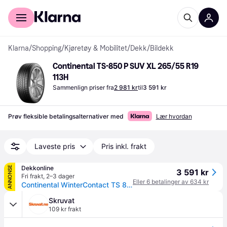
For kunder
For bedrifter
Klarna
/
Shopping
/
Kjøretøy & Mobilitet
/
Dekk
/
Bildekk
Continental TS-850 P SUV XL 265/55 R19 
113H
Sammenlign priser fra
2 981 kr
til
3 591 kr
Prøv fleksible betalingsalternativer med
Lær hvordan
Laveste pris
Pris inkl. frakt
Dekkonline
ANNONSE
3 591 kr
Fri frakt
,
2–3 dager
Eller 6 betalinger av 634 kr
Continental WinterContact TS 850P ( 265/55 R19 113H XL AO, med felgkant )
Skruvat
109 kr frakt