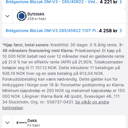
4 221 kr
Bridgestone Blizzak DM-V3 - 285/45R22 - Vinterdäck
Byttdekk
238 kr frakt
4 258 kr
Bridgestone Blizzak DM-V3 285/45R22 110T Piggfritt - Vinterdekk
*
Kjøp først, betal senere
: Kreditttid: 30 dager. 0 % årlig rente.
3–
48 måneders finansiering med Klarna
: Priseksempel: Et kjøp på
10 000 NOK betalt ned over 12 måneder med en gjeldende rente
på 21.9 % har en effektiv rente (APR) på 21,90%. Totalkostnaden
beløper seg til 11 101.12 NOK. Dette inkluderer 11 betalinger på
926.19 NOK hver og en siste betaling på 913,04 NOK.
Forskuddsbetaling kan være nødvendig. Dette gjelder kun for
innbyggere i Norge over 18 år. Forutsetter godkjenning av Klarna.
Minimum kjøpsbeløp er 250 NOK og maksimalt kjøpsbeløp er 150
000 NOK. Långiver: Klarna Bank AB (publ), Sveavägen 46, 111
34 Stockholm, Org. nr.: 556737-0431.
Se vilkår og andre
betingelser
.
Dekk
Fri frakt