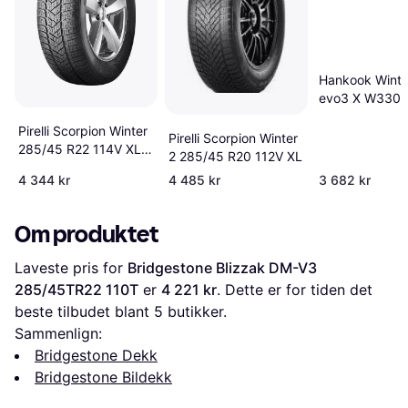
Hankook Winte
evo3 X W330
285/35 R22 1
Pirelli Scorpion Winter
Pirelli Scorpion Winter
285/45 R22 114V XL
2 285/45 R20 112V XL
LR
4 344 kr
4 485 kr
3 682 kr
Om produktet
Laveste pris for 
Bridgestone Blizzak DM-V3 
285/45TR22 110T
 er 
4 221 kr
. Dette er for tiden det 
beste tilbudet blant 
5
 butikker.
Sammenlign:
Bridgestone Dekk
Bridgestone Bildekk