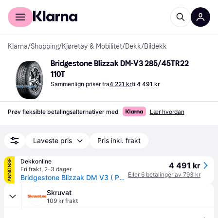
For kunder
For bedrifter
Klarna
/
Shopping
/
Kjøretøy & Mobilitet
/
Dekk
/
Bildekk
Bridgestone Blizzak DM-V3 285/45TR22 
110T
Sammenlign priser fra
4 221 kr
til
4 491 kr
Prøv fleksible betalingsalternativer med
Lær hvordan
Laveste pris
Pris inkl. frakt
Dekkonline
ANNONSE
4 491 kr
Fri frakt
,
2–3 dager
Eller 6 betalinger av 793 kr
Bridgestone Blizzak DM V3 ( P285/45 R22 110T EVc, Nordiske vinterdekk, med felgbeskyttelse (MFS) )
Skruvat
109 kr frakt