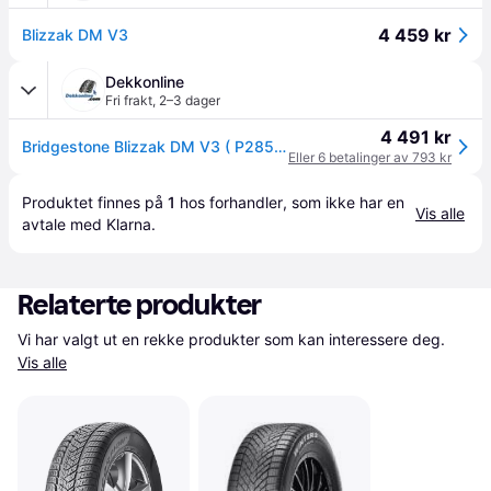
4 459 kr
Blizzak DM V3
Dekkonline
Fri frakt
,
2–3 dager
4 491 kr
Bridgestone Blizzak DM V3 ( P285/45 R22 110T EVc, Nordiske vinterdekk, med felgbeskyttelse (MFS) )
Eller 6 betalinger av 793 kr
Produktet finnes på 
1
 hos 
forhandler
, som ikke har en 
Vis alle
avtale med Klarna.
Relaterte produkter
Vi har valgt ut en rekke produkter som kan interessere deg. 
Vis alle