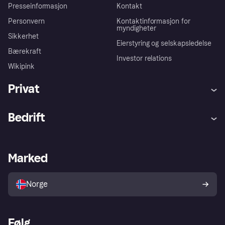
Presseinformasjon
Kontakt
Personvern
Kontaktinformasjon for
myndigheter
Sikkerhet
Eierstyring og selskapsledelse
Bærekraft
Investor relations
Wikipink
Privat
Hjelp
Kjøperbeskyttelse
Bedrift
Logg inn
Klager
Butikksupport
Developers portal
Klarna-appen
Kredittavtale
Merchant portal
Driftsstatus
Marked
Utforsk butikker
Personverninnstillinger
Selg med Klarna
Plattformer og partnere
Norge
Følg