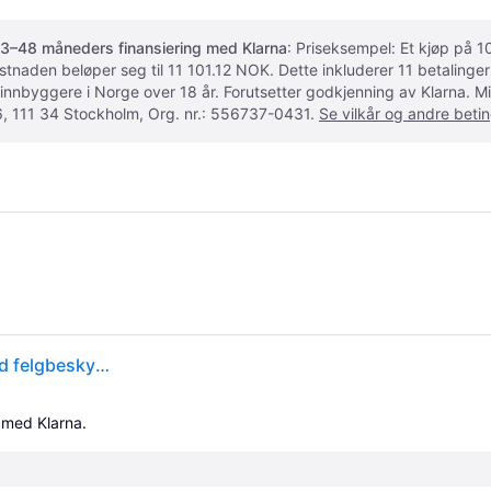
3–48 måneders finansiering med Klarna
: Priseksempel: Et kjøp på
ostnaden beløper seg til 11 101.12 NOK. Dette inkluderer 11 betalin
 innbyggere i Norge over 18 år. Forutsetter godkjenning av Klarna.
, 111 34 Stockholm, Org. nr.: 556737-0431.
Se vilkår og andre betin
Pirelli P Zero PZ4 SC ( 265/30 ZR19 (93Y) XL AO, med felgbeskyttelse (MFS) )
 med Klarna.