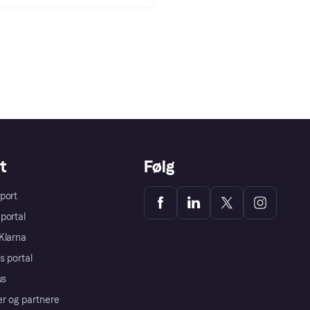
t
Følg
port
portal
Klarna
s portal
us
er og partnere