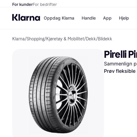
For kunder
For bedrifter
Oppdag Klarna
Handle
App
Hjelp
Klarna
/
Shopping
/
Kjøretøy & Mobilitet
/
Dekk
/
Bildekk
Betalingsm
Butikker
Betalingsme
Elkjøp
Pirelli 
Betal nå
Bookin
Betal i 3 dele
Farmasi
Sammenlign pr
Betal innen 
kicks.n
Finansiering
Norweg
Prøv fleksible
Vipps
Butikkovers