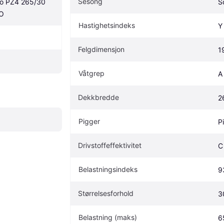
Sesong
Zero PZ4 265/30 
S
AO
Hastighetsindeks
Y
Felgdimensjon
1
Våtgrep
A
Dekkbredde
2
Pigger
P
Drivstoffeffektivitet
C
Belastningsindeks
9
Størrelsesforhold
3
Belastning (maks)
6