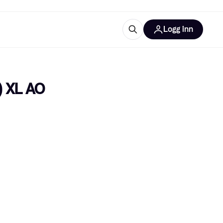
Logg inn
informasjon
utstyr
r Klarna?
Y) XL AO
tegorier