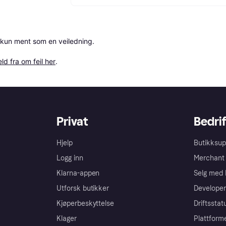
 kun ment som en veiledning.

ld fra om feil her
.
Privat
Bedrif
Hjelp
Butikksup
Logg inn
Merchant 
Klarna-appen
Selg med 
Utforsk butikker
Developer
Kjøperbeskyttelse
Driftsstat
Klager
Plattform