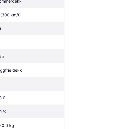
ommerdekk
 (300 km/t)
9
65
iggfrie dekk
3.0
0 %
50.0 kg