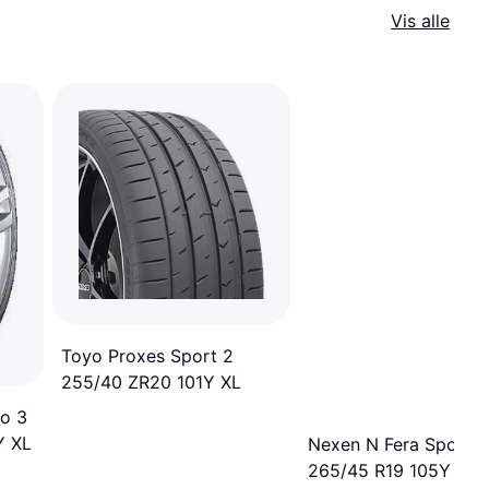
Vis alle
Toyo Proxes Sport 2
255/40 ZR20 101Y XL
o 3
Y XL
Nexen N Fera Sport
265/45 R19 105Y XL 