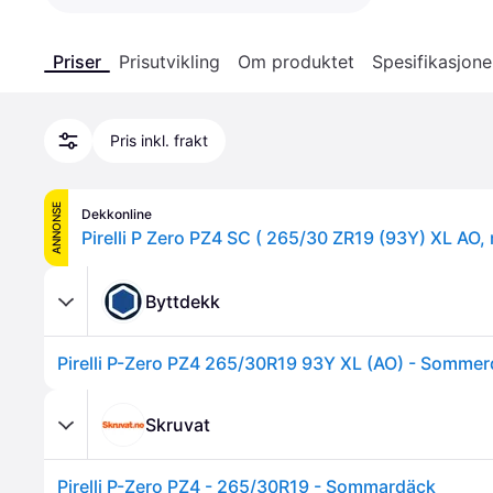
Priser
Prisutvikling
Om produktet
Spesifikasjone
Pris inkl. frakt
ANNONSE
Dekkonline
Byttdekk
Pirelli P-Zero PZ4 265/30R19 93Y XL (AO) - Somme
Skruvat
Pirelli P-Zero PZ4 - 265/30R19 - Sommardäck