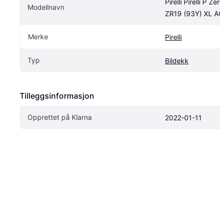
Pirelli Pirelli P 
Modellnavn
ZR19 (93Y) XL 
Merke
Pirelli
Typ
Bildekk
Tilleggsinformasjon
Opprettet på Klarna
2022-01-11