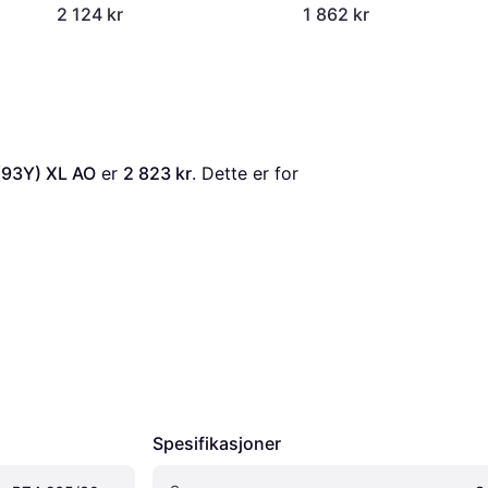
2 124 kr
1 862 kr
 (93Y) XL AO
 er 
2 823 kr
. Dette er for 
Spesifikasjoner