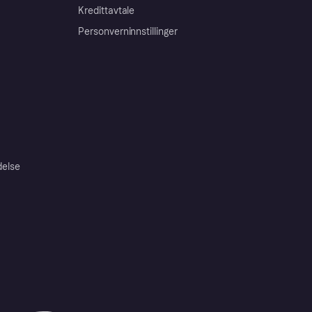
Kredittavtale
Personverninnstillinger
delse