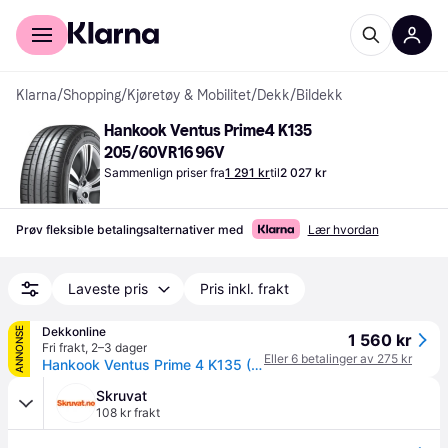
For kunder
For bedrifter
Klarna
/
Shopping
/
Kjøretøy & Mobilitet
/
Dekk
/
Bildekk
Hankook Ventus Prime4 K135 
205/60VR16 96V
Sammenlign priser fra
1 291 kr
til
2 027 kr
Prøv fleksible betalingsalternativer med
Lær hvordan
Laveste pris
Pris inkl. frakt
Dekkonline
ANNONSE
1 560 kr
Fri frakt
,
2–3 dager
Eller 6 betalinger av 275 kr
Hankook Ventus Prime 4 K135 ( 205/60 R16 96V XL 4PR SBL )
Skruvat
108 kr frakt