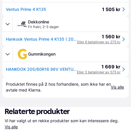
1 505 kr
Ventus Prime 4 K135
Dekkonline
Fri frakt
,
2–3 dager
1 560 kr
Hankook Ventus Prime 4 K135 ( 205/60 R16 96V XL 4PR SBL )
Eller 6 betalinger av 275 kr
Gummikongen
1 669 kr
HANKOOK 205/60R16 96V VENTUS PRIME4 K135 XL
Eller 3 betalinger av 575 kr
Produktet finnes på 
2
 hos 
forhandlere
, som ikke har en 
Vis alle
avtale med Klarna.
Relaterte produkter
Vi har valgt ut en rekke produkter som kan interessere deg. 
Vis alle