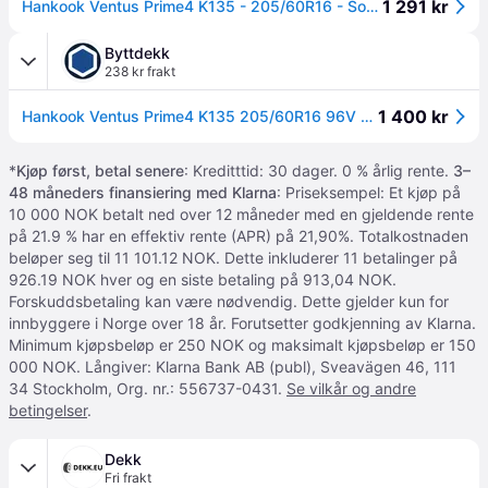
1 291 kr
Hankook Ventus Prime4 K135 - 205/60R16 - Sommardäck
Byttdekk
238 kr frakt
1 400 kr
Hankook Ventus Prime4 K135 205/60R16 96V - Sommerdekk
*
Kjøp først, betal senere
: Kreditttid: 30 dager. 0 % årlig rente.
3–
48 måneders finansiering med Klarna
: Priseksempel: Et kjøp på
10 000 NOK betalt ned over 12 måneder med en gjeldende rente
på 21.9 % har en effektiv rente (APR) på 21,90%. Totalkostnaden
beløper seg til 11 101.12 NOK. Dette inkluderer 11 betalinger på
926.19 NOK hver og en siste betaling på 913,04 NOK.
Forskuddsbetaling kan være nødvendig. Dette gjelder kun for
innbyggere i Norge over 18 år. Forutsetter godkjenning av Klarna.
Minimum kjøpsbeløp er 250 NOK og maksimalt kjøpsbeløp er 150
000 NOK. Långiver: Klarna Bank AB (publ), Sveavägen 46, 111
34 Stockholm, Org. nr.: 556737-0431.
Se vilkår og andre
betingelser
.
Dekk
Fri frakt