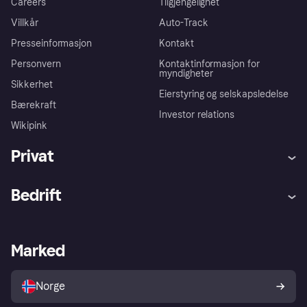
Careers
Tilgjengelighet
Villkår
Auto-Track
Presseinformasjon
Kontakt
Personvern
Kontaktinformasjon for
myndigheter
Sikkerhet
Eierstyring og selskapsledelse
Bærekraft
Investor relations
Wikipink
Privat
Hjelp
Kjøperbeskyttelse
Bedrift
Logg inn
Klager
Butikksupport
Developers portal
Klarna-appen
Kredittavtale
Merchant portal
Driftsstatus
Marked
Utforsk butikker
Personverninnstillinger
Selg med Klarna
Plattformer og partnere
Norge