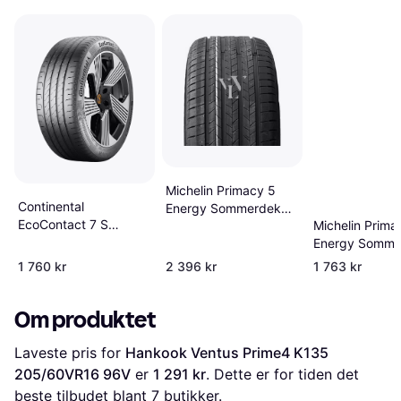
Michelin Primacy 5
Continental
Energy Sommerdekk
EcoContact 7 S
Michelin Prima
235 60R18
Sommardäck 205
Energy Somma
60R16
205 60R16
1 760 kr
2 396 kr
1 763 kr
Om produktet
Laveste pris for 
Hankook Ventus Prime4 K135 
205/60VR16 96V
 er 
1 291 kr
. Dette er for tiden det 
beste tilbudet blant 
7
 butikker.