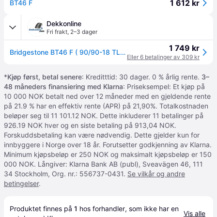
1 612 kr
BT46 F
Dekkonline
Fri frakt
,
2–3 dager
1 749 kr
Bridgestone BT46 F ( 90/90-18 TL 51H M/C, forhjul )
Eller 6 betalinger av 309 kr
*
Kjøp først, betal senere
: Kreditttid: 30 dager. 0 % årlig rente.
3–
48 måneders finansiering med Klarna
: Priseksempel: Et kjøp på
10 000 NOK betalt ned over 12 måneder med en gjeldende rente
på 21.9 % har en effektiv rente (APR) på 21,90%. Totalkostnaden
beløper seg til 11 101.12 NOK. Dette inkluderer 11 betalinger på
926.19 NOK hver og en siste betaling på 913,04 NOK.
Forskuddsbetaling kan være nødvendig. Dette gjelder kun for
innbyggere i Norge over 18 år. Forutsetter godkjenning av Klarna.
Minimum kjøpsbeløp er 250 NOK og maksimalt kjøpsbeløp er 150
000 NOK. Långiver: Klarna Bank AB (publ), Sveavägen 46, 111
34 Stockholm, Org. nr.: 556737-0431.
Se vilkår og andre
betingelser
.
Produktet finnes på 
1
 hos 
forhandler
, som ikke har en 
Vis alle