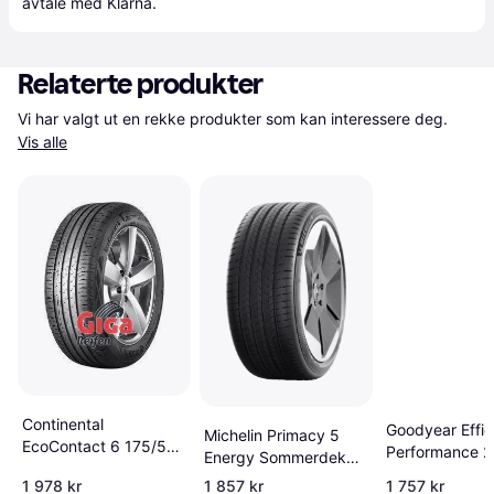
avtale med Klarna.
Relaterte produkter
Vi har valgt ut en rekke produkter som kan interessere deg. 
Vis alle
Continental
Goodyear Effic
Michelin Primacy 5
EcoContact 6 175/55
Performance 2
Energy Sommerdekk
R20 85Q EVc
R16 86H
225 45R18 95W XL
1 978 kr
1 857 kr
1 757 kr