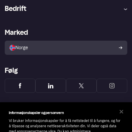
Hjelp
Kjøperbeskyttelse
Bedrift
Logg inn
Klager
Butikksupport
Developers portal
Klarna-appen
Kredittavtale
Merchant portal
Driftsstatus
Marked
Utforsk butikker
Personverninnstillinger
Selg med Klarna
Plattformer og partnere
Norge
Følg
Informasjonskapsler og personvern
Vi bruker informasjonskapsler for å få nettstedet til å fungere, og for
å tilpasse og analysere nettleseraktiviteten din. Vi deler også data
med annonsepartnerne våre. Du kan administrere