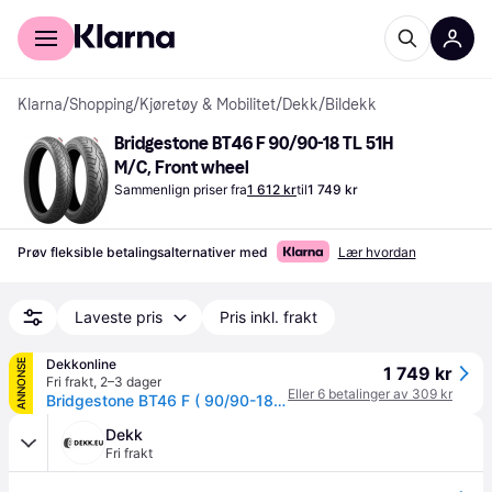
For kunder
For bedrifter
Klarna
/
Shopping
/
Kjøretøy & Mobilitet
/
Dekk
/
Bildekk
Bridgestone BT46 F 90/90-18 TL 51H 
M/C, Front wheel
Sammenlign priser fra
1 612 kr
til
1 749 kr
Prøv fleksible betalingsalternativer med
Lær hvordan
Laveste pris
Pris inkl. frakt
Dekkonline
ANNONSE
1 749 kr
Fri frakt
,
2–3 dager
Eller 6 betalinger av 309 kr
Bridgestone BT46 F ( 90/90-18 TL 51H M/C, forhjul )
Dekk
Fri frakt