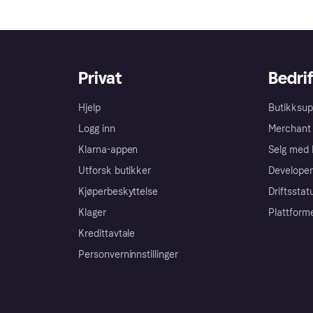
Privat
Bedrif
Hjelp
Butikksup
Logg inn
Merchant 
Klarna-appen
Selg med 
Utforsk butikker
Developer
Kjøperbeskyttelse
Driftsstat
Klager
Plattform
Kredittavtale
Personverninnstillinger