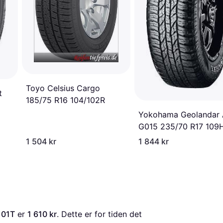
Toyo Celsius Cargo
t
185/75 R16 104/102R
Yokohama Geolandar 
G015 235/70 R17 109
1 504 kr
1 844 kr
101T
 er 
1 610 kr
. Dette er for tiden det 