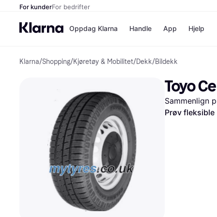
For kunder
For bedrifter
Oppdag Klarna
Handle
App
Hjelp
Klarna
/
Shopping
/
Kjøretøy & Mobilitet
/
Dekk
/
Bildekk
Betalingsm
Butikker
Betalingsme
Elkjøp
Toyo Ce
Betal nå
Bookin
Betal i 3 dele
Farmasi
Sammenlign pr
Betal innen 
kicks.n
Finansiering
Norweg
Prøv fleksible
Vipps
Butikkovers