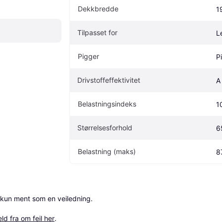
Dekkbredde
1
Tilpasset for
L
Pigger
P
Drivstoffeffektivitet
A
Belastningsindeks
1
Størrelsesforhold
6
Belastning (maks)
8
 kun ment som en veiledning.

ld fra om feil her
.