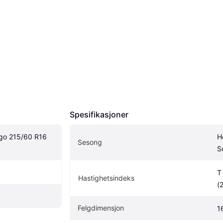
Spesifikasjoner
go 215/60 R16 
H
Sesong
S
T
Hastighetsindeks
(
Felgdimensjon
1