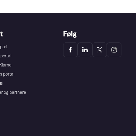
t
Følg
port
portal
Klarna
s portal
us
er og partnere