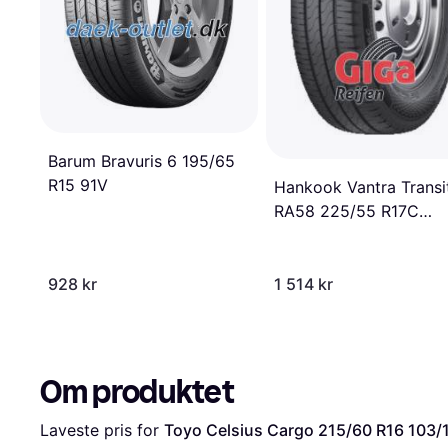
Barum Bravuris 6 195/65
R15 91V
Hankook Vantra Transi
RA58 225/55 R17C
109/107H 8PR SBL
928 kr
1 514 kr
Om produktet
Laveste pris for 
Toyo Celsius Cargo 215/60 R16 103/