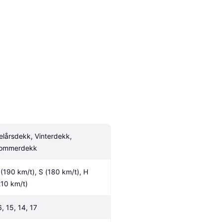
elårsdekk, Vinterdekk, 
ommerdekk
 (190 km/t), S (180 km/t), H 
210 km/t)
6, 15, 14, 17