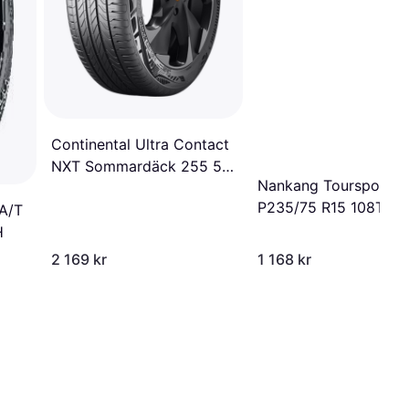
Continental Ultra Contact
NXT Sommardäck 255 50
Nankang Toursport N
R19
P235/75 R15 108T X
A/T
20mm
H
2 169 kr
1 168 kr