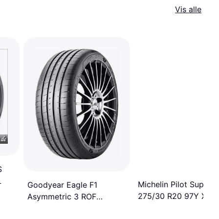
Vis alle
S
L
Michelin Pilot Super 
Goodyear Eagle F1
275/30 R20 97Y XL F
Asymmetric 3 ROF
(275/30 R20 97Y)