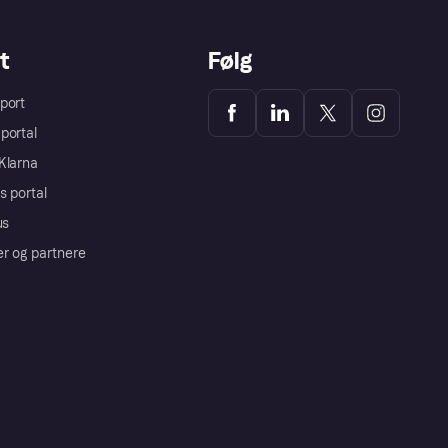
t
Følg
port
portal
Klarna
s portal
us
er og partnere