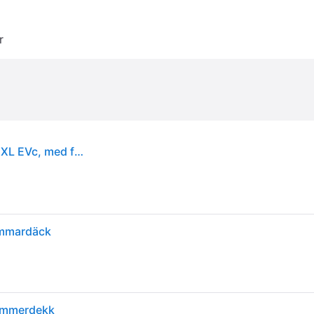
r
Continental SportContact 7 ( 275/30 ZR20 (97Y) XL EVc, med felgkant )
ommardäck
Sommerdekk