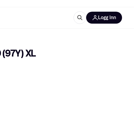
Logg inn
informasjon
utstyr
r Klarna?
 (97Y) XL
tegorier