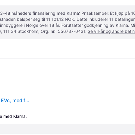
3–48 måneders finansiering med Klarna
: Priseksempel: Et kjøp på
ostnaden beløper seg til 11 101.12 NOK. Dette inkluderer 11 betalin
 innbyggere i Norge over 18 år. Forutsetter godkjenning av Klarna.
, 111 34 Stockholm, Org. nr.: 556737-0431.
Se vilkår og andre betin
Continental SportContact 7 ( 275/30 ZR20 (97Y) XL EVc, med felgkant )
le med Klarna.