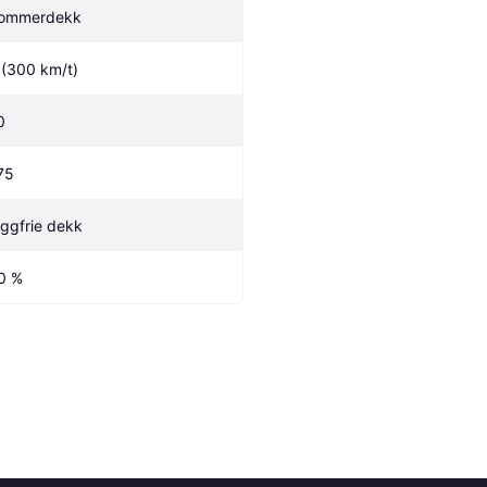
ommerdekk
 (300 km/t)
0
75
iggfrie dekk
0 %