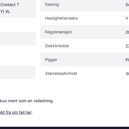
Sesong
tContact 7 
S
Y) XL
Hastighetsindeks
Y
Felgdimensjon
2
Dekkbredde
2
Pigger
P
Størrelsesforhold
3
 kun ment som en veiledning.

ld fra om feil her
.