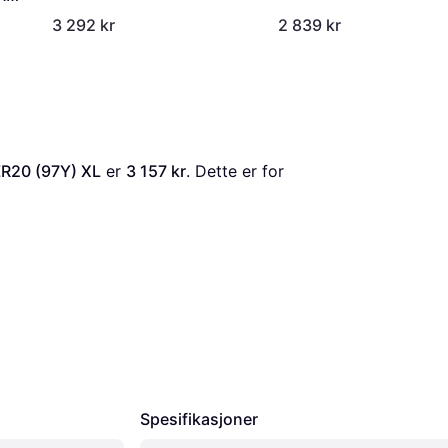
3 292 kr
2 839 kr
ZR20 (97Y) XL
 er 
3 157 kr
. Dette er for 
Spesifikasjoner