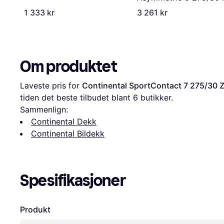
97Y XL
1 333 kr
3 261 kr
Om produktet
Laveste pris for 
Continental SportContact 7 275/30 
tiden det beste tilbudet blant 
6
 butikker.
Sammenlign:
Continental Dekk
Continental Bildekk
Spesifikasjoner
Produkt