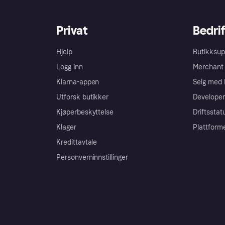
Privat
Bedrif
Hjelp
Butikksup
Logg inn
Merchant 
Klarna-appen
Selg med 
Utforsk butikker
Developer
Kjøperbeskyttelse
Driftsstat
Klager
Plattform
Kredittavtale
Personverninnstillinger