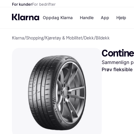
For kunder
For bedrifter
Oppdag Klarna
Handle
App
Hjelp
Klarna
/
Shopping
/
Kjøretøy & Mobilitet
/
Dekk
/
Bildekk
Betalingsm
Butikker
Betalingsme
Elkjøp
Contine
Betal nå
Bookin
Betal i 3 dele
Farmasi
Sammenlign pr
Betal innen 
kicks.n
Finansiering
Norweg
Prøv fleksible
Vipps
Butikkovers