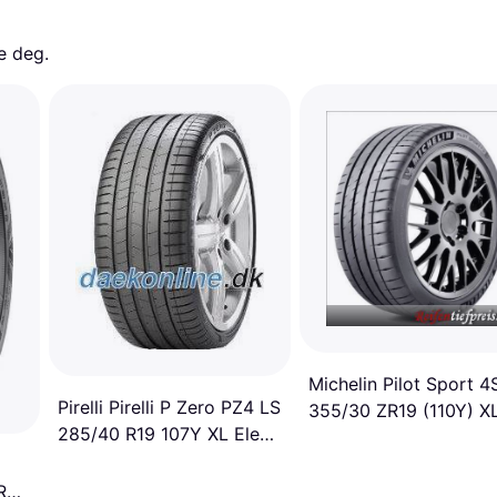
e deg. 
Michelin Pilot Sport 4
Pirelli Pirelli P Zero PZ4 LS
355/30 ZR19 (110Y) X
285/40 R19 107Y XL Elect,
PNCS, T0
R20