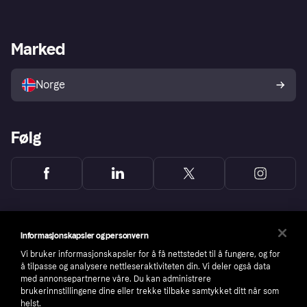
Logg inn
Klager
Butikksupport
Developers portal
Klarna-appen
Kredittavtale
Merchant portal
Driftsstatus
Marked
Utforsk butikker
Personverninnstillinger
Selg med Klarna
Plattformer og partnere
Norge
Følg
Informasjonskapsler og personvern
Vi bruker informasjonskapsler for å få nettstedet til å fungere, og for
å tilpasse og analysere nettleseraktiviteten din. Vi deler også data
med annonsepartnerne våre. Du kan administrere
brukerinnstillingene dine eller trekke tilbake samtykket ditt når som
helst.