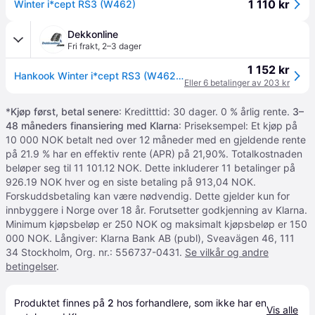
1 110 kr
Winter i*cept RS3 (W462)
Dekkonline
Fri frakt
,
2–3 dager
1 152 kr
Hankook Winter i*cept RS3 (W462) ( 165/65 R15 81T 4PR SBL )
Eller 6 betalinger av 203 kr
*
Kjøp først, betal senere
: Kreditttid: 30 dager. 0 % årlig rente.
3–
48 måneders finansiering med Klarna
: Priseksempel: Et kjøp på
10 000 NOK betalt ned over 12 måneder med en gjeldende rente
på 21.9 % har en effektiv rente (APR) på 21,90%. Totalkostnaden
beløper seg til 11 101.12 NOK. Dette inkluderer 11 betalinger på
926.19 NOK hver og en siste betaling på 913,04 NOK.
Forskuddsbetaling kan være nødvendig. Dette gjelder kun for
innbyggere i Norge over 18 år. Forutsetter godkjenning av Klarna.
Minimum kjøpsbeløp er 250 NOK og maksimalt kjøpsbeløp er 150
000 NOK. Långiver: Klarna Bank AB (publ), Sveavägen 46, 111
34 Stockholm, Org. nr.: 556737-0431.
Se vilkår og andre
betingelser
.
Produktet finnes på 
2
 hos 
forhandlere
, som ikke har en 
Vis alle