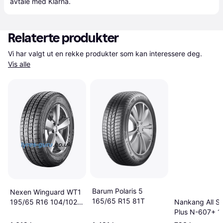
avtale med Klarna.
Relaterte produkter
Vi har valgt ut en rekke produkter som kan interessere deg. 
Vis alle
Barum Polaris 5
Nexen Winguard WT1
165/65 R15 81T
Nankang All S
195/65 R16 104/102T
Plus N-607+ 1
8PR
R15 77H