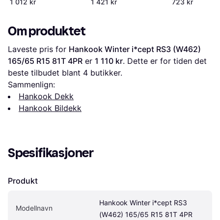
1 012 kr
1 421 kr
723 kr
Om produktet
Laveste pris for 
Hankook Winter i*cept RS3 (W462) 
165/65 R15 81T 4PR
 er 
1 110 kr
. Dette er for tiden det 
beste tilbudet blant 
4
 butikker.
Sammenlign:
Hankook Dekk
Hankook Bildekk
Spesifikasjoner
Produkt
Hankook Winter i*cept RS3 
Modellnavn
(W462) 165/65 R15 81T 4PR