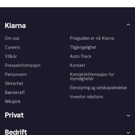
Klarna
Om oss
Prisguiden er nå Klarna
Careers
Tilgjengelighet
Villkår
Auto-Track
Presseinformasjon
Kontakt
Personvern
Kontaktinformasjon for
myndigheter
Sikkerhet
Eierstyring og selskapsledelse
Bærekraft
Investor relations
Wikipink
Privat
Hjelp
Kjøperbeskyttelse
Bedrift