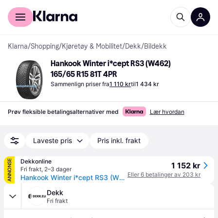
For kunder
For bedrifter
Klarna
/
Shopping
/
Kjøretøy & Mobilitet
/
Dekk
/
Bildekk
Hankook Winter i*cept RS3 (W462) 
165/65 R15 81T 4PR
Sammenlign priser fra
1 110 kr
til
1 434 kr
Prøv fleksible betalingsalternativer med
Lær hvordan
Laveste pris
Pris inkl. frakt
Dekkonline
ANNONSE
1 152 kr
Fri frakt
,
2–3 dager
Eller 6 betalinger av 203 kr
Hankook Winter i*cept RS3 (W462) ( 165/65 R15 81T 4PR SBL )
Dekk
Fri frakt