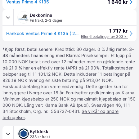
1 640 kr
Ventus Prime 4 K135
Dekkonline
Fri frakt
,
2–3 dager
1 717 kr
Hankook Ventus Prime 4 K135 ( 235/40 R18 95W XL 4PR med felgbeskyttelse (MFS) SBL )
Eller 6 betalinger av 303 kr
*
Kjøp først, betal senere
: Kreditttid: 30 dager. 0 % årlig rente.
3–
48 måneders finansiering med Klarna
: Priseksempel: Et kjøp på
10 000 NOK betalt ned over 12 måneder med en gjeldende rente
på 21.9 % har en effektiv rente (APR) på 21,90%. Totalkostnaden
beløper seg til 11 101.12 NOK. Dette inkluderer 11 betalinger på
926.19 NOK hver og en siste betaling på 913,04 NOK.
Forskuddsbetaling kan være nødvendig. Dette gjelder kun for
innbyggere i Norge over 18 år. Forutsetter godkjenning av Klarna.
Minimum kjøpsbeløp er 250 NOK og maksimalt kjøpsbeløp er 150
000 NOK. Långiver: Klarna Bank AB (publ), Sveavägen 46, 111
34 Stockholm, Org. nr.: 556737-0431.
Se vilkår og andre
betingelser
.
Byttdekk
238 kr frakt