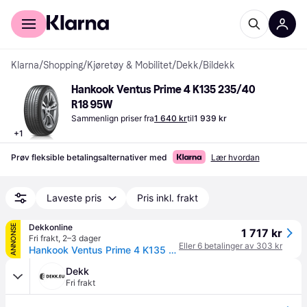
For kunder
For bedrifter
Klarna
/
Shopping
/
Kjøretøy & Mobilitet
/
Dekk
/
Bildekk
Hankook Ventus Prime 4 K135 235/40 
R18 95W
Sammenlign priser fra
1 640 kr
til
1 939 kr
+
1
Prøv fleksible betalingsalternativer med
Lær hvordan
Laveste pris
Pris inkl. frakt
Dekkonline
ANNONSE
1 717 kr
Fri frakt
,
2–3 dager
Eller 6 betalinger av 303 kr
Hankook Ventus Prime 4 K135 ( 235/40 R18 95W XL 4PR med felgbeskyttelse (MFS) SBL )
Dekk
Fri frakt