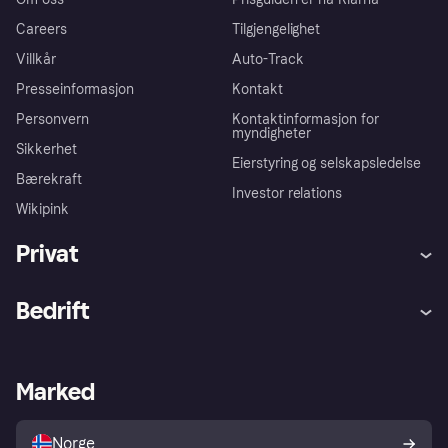
Careers
Tilgjengelighet
Villkår
Auto-Track
Presseinformasjon
Kontakt
Personvern
Kontaktinformasjon for
myndigheter
Sikkerhet
Eierstyring og selskapsledelse
Bærekraft
Investor relations
Wikipink
Privat
Hjelp
Kjøperbeskyttelse
Bedrift
Logg inn
Klager
Butikksupport
Developers portal
Klarna-appen
Kredittavtale
Merchant portal
Driftsstatus
Marked
Utforsk butikker
Personverninnstillinger
Selg med Klarna
Plattformer og partnere
Norge