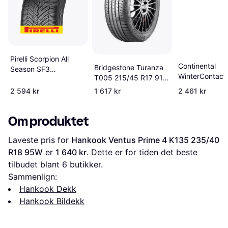
Pirelli Scorpion All
Continental
Bridgestone Turanza
Season SF3
WinterContact
T005 215/45 R17 91W
Sommardäck
P 245/40 R18
XL AO
2 594 kr
1 617 kr
2 461 kr
Om produktet
Laveste pris for 
Hankook Ventus Prime 4 K135 235/40 
R18 95W
 er 
1 640 kr
. Dette er for tiden det beste 
tilbudet blant 
6
 butikker.
Sammenlign:
Hankook Dekk
Hankook Bildekk