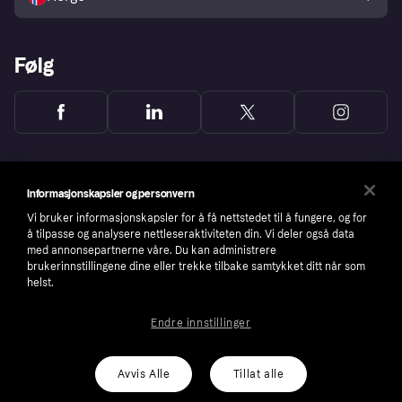
Følg
Informasjonskapsler og personvern
Vi bruker informasjonskapsler for å få nettstedet til å fungere, og for
å tilpasse og analysere nettleseraktiviteten din. Vi deler også data
med annonsepartnerne våre. Du kan administrere
brukerinnstillingene dine eller trekke tilbake samtykket ditt når som
helst.
Endre innstillinger
Copyright © 2005-2026 Klarna Bank AB (publ). Headquarters: Stockholm, Sweden. All
rights reserved. Klarna Bank AB (publ). Sveavägen 46, 111 34 Stockholm. Organization
number: 556737-0431
Avvis Alle
Tillat alle
Cookies
Klarna.com