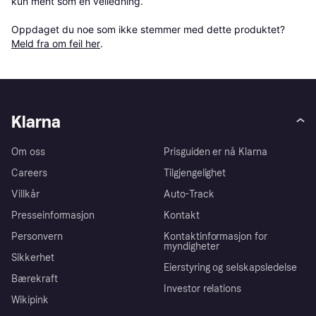
kun ment som en veiledning.

Oppdaget du noe som ikke stemmer med dette produktet? 
Meld fra om feil her
.
Klarna
Om oss
Prisguiden er nå Klarna
Careers
Tilgjengelighet
Villkår
Auto-Track
Presseinformasjon
Kontakt
Personvern
Kontaktinformasjon for
myndigheter
Sikkerhet
Eierstyring og selskapsledelse
Bærekraft
Investor relations
Wikipink