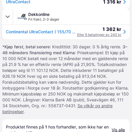
1 316 kr
UltraContact
Dekkonline
Fri frakt
,
2–3 dager
1 362 kr
Continental UltraContact ( 155/70 R14 77T EVc )
Eller 6 betalinger av 240 kr
*
Kjøp først, betal senere
: Kreditttid: 30 dager. 0 % årlig rente.
3–
48 måneders finansiering med Klarna
: Priseksempel: Et kjøp på
10 000 NOK betalt ned over 12 måneder med en gjeldende rente
på 21.9 % har en effektiv rente (APR) på 21,90%. Totalkostnaden
beløper seg til 11 101.12 NOK. Dette inkluderer 11 betalinger på
926.19 NOK hver og en siste betaling på 913,04 NOK.
Forskuddsbetaling kan være nødvendig. Dette gjelder kun for
innbyggere i Norge over 18 år. Forutsetter godkjenning av Klarna.
Minimum kjøpsbeløp er 250 NOK og maksimalt kjøpsbeløp er 150
000 NOK. Långiver: Klarna Bank AB (publ), Sveavägen 46, 111
34 Stockholm, Org. nr.: 556737-0431.
Se vilkår og andre
betingelser
.
Produktet finnes på 
1
 hos 
forhandler
, som ikke har en 
Vis alle