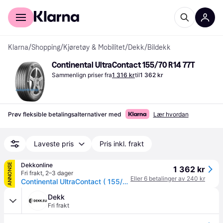
For kunder
For bedrifter
Klarna
/
Shopping
/
Kjøretøy & Mobilitet
/
Dekk
/
Bildekk
Continental UltraContact 155/70 R14 77T
Sammenlign priser fra
1 316 kr
til
1 362 kr
Prøv fleksible betalingsalternativer med
Lær hvordan
Laveste pris
Pris inkl. frakt
Dekkonline
ANNONSE
1 362 kr
Fri frakt
,
2–3 dager
Eller 6 betalinger av 240 kr
Continental UltraContact ( 155/70 R14 77T EVc )
Dekk
Fri frakt