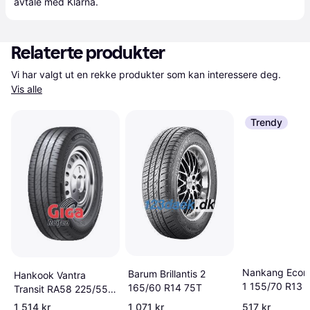
avtale med Klarna.
Relaterte produkter
Vi har valgt ut en rekke produkter som kan interessere deg. 
Vis alle
Trendy
Nankang Econ
Barum Brillantis 2
Hankook Vantra
1 155/70 R13 
165/60 R14 75T
Transit RA58 225/55
R17C 109/107H 8PR
1 514 kr
1 071 kr
517 kr