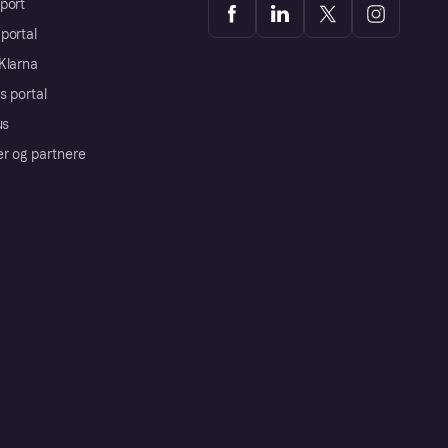
port
portal
Klarna
s portal
us
er og partnere