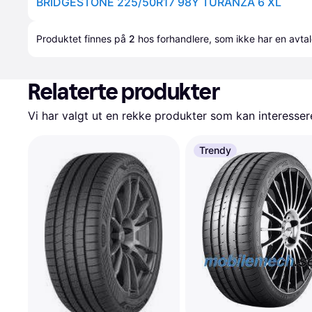
BRIDGESTONE 225/50R17 98Y TURANZA 6 XL
Produktet finnes på 
2
 hos 
forhandlere
, som ikke har en avta
Relaterte produkter
Vi har valgt ut en rekke produkter som kan interesser
Trendy