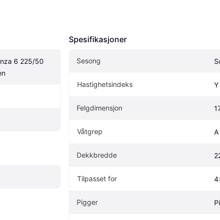
Spesifikasjoner
Sesong
nza 6 225/50 
S
en
Hastighetsindeks
Y
Felgdimensjon
1
Våtgrep
A
Dekkbredde
2
Tilpasset for
4
Pigger
P