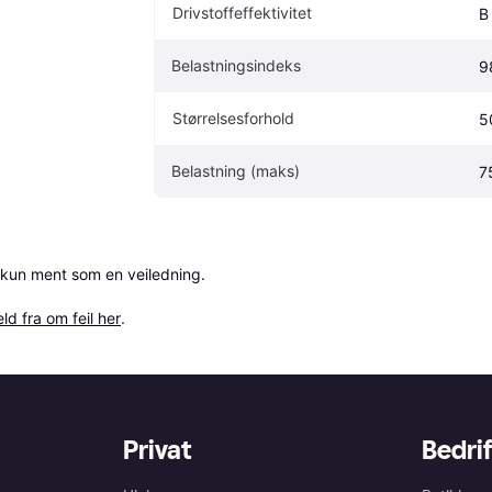
Drivstoffeffektivitet
B
Belastningsindeks
9
Størrelsesforhold
5
Belastning (maks)
7
 kun ment som en veiledning.

ld fra om feil her
.
Privat
Bedrif