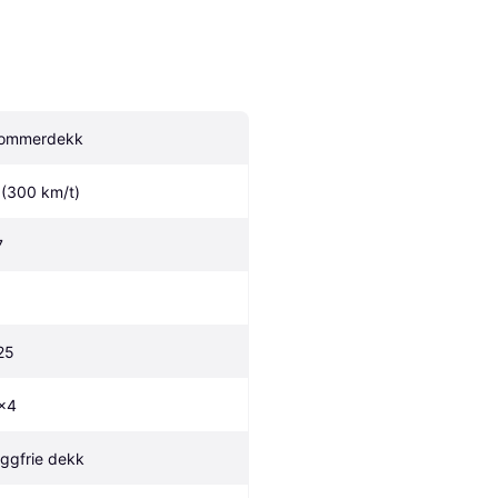
ommerdekk
 (300 km/t)
7
25
x4
iggfrie dekk