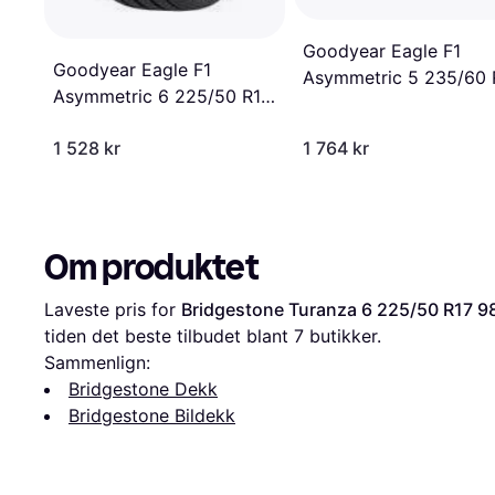
Goodyear Eagle F1
Goodyear Eagle F1
Asymmetric 5 235/60 
Asymmetric 6 225/50 R17
103W MO
98Y XL
1 528 kr
1 764 kr
Om produktet
Laveste pris for 
Bridgestone Turanza 6 225/50 R17 98
tiden det beste tilbudet blant 
7
 butikker.
Sammenlign:
Bridgestone Dekk
Bridgestone Bildekk