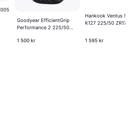
T005
Hankook Ventus S1 E
Goodyear EfficientGrip
K127 225/50 ZR17 98
Performance 2 225/50
RunFlat
R17 98W XL
1 500 kr
1 595 kr