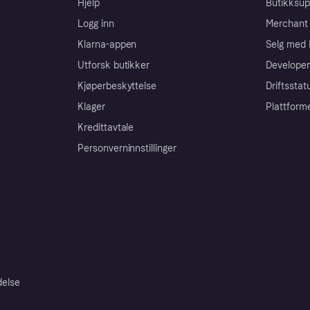
Hjelp
Butikksup
Logg inn
Merchant 
Klarna-appen
Selg med 
Utforsk butikker
Developer
Kjøperbeskyttelse
Driftsstat
Klager
Plattform
Kredittavtale
Personverninnstillinger
delse