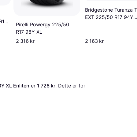
Bridgestone Turanza 
EXT 225/50 R17 94Y
R18
RunFlat
Pirelli Powergy 225/50
R17 98Y XL
2 316 kr
2 163 kr
Y XL Enliten
 er 
1 726 kr
. Dette er for 