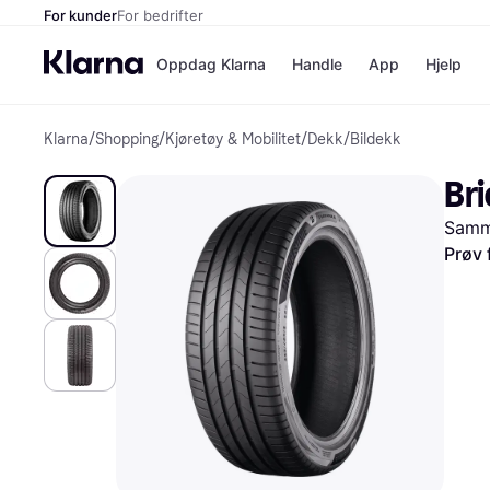
For kunder
For bedrifter
Oppdag Klarna
Handle
App
Hjelp
Klarna
/
Shopping
/
Kjøretøy & Mobilitet
/
Dekk
/
Bildekk
Betalingsm
Butikker
Betalingsme
Elkjøp
Br
Betal nå
Bookin
Betal i 3 dele
Farmasi
Samme
Betal innen 
kicks.n
Finansiering
Norweg
Prøv 
Vipps
Butikkovers