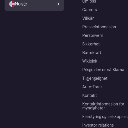
Om oss
Norge
Careers
Villkår
Presseinformasjon
Personvern
Sikkerhet
Bærekraft
Wikipink
Prisguiden er nå Klarna
Tilgjengelighet
Auto-Track
Kontakt
Kontaktinformasjon for
myndigheter
Eierstyring og selskapsle
Investor relations