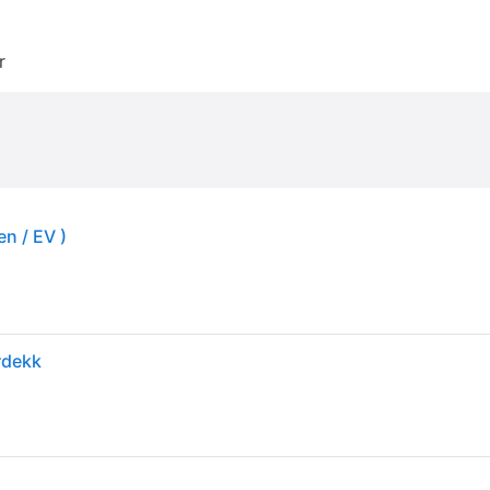
r
n / EV )
rdekk