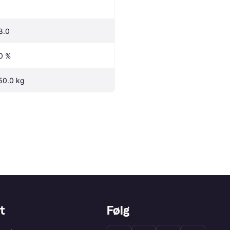
8.0
0 %
50.0 kg
t
Følg