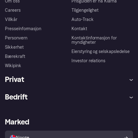
Om oss
Prisguiden er nå Klarna
Careers
Tilgjengelighet
Villkår
Auto-Track
Presseinformasjon
Kontakt
Personvern
Kontaktinformasjon for
myndigheter
Sikkerhet
Eierstyring og selskapsledelse
Bærekraft
Investor relations
Wikipink
Privat
Hjelp
Kjøperbeskyttelse
Bedrift
Logg inn
Klager
Butikksupport
Developers portal
Klarna-appen
Kredittavtale
Merchant portal
Driftsstatus
Marked
Utforsk butikker
Personverninnstillinger
Selg med Klarna
Plattformer og partnere
Norge