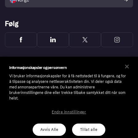
Følg
Informasjonskapsler og personvern
Vi bruker informasjonskapsler for å få nettstedet til å fungere, og for
å tilpasse og analysere nettleseraktiviteten din. Vi deler også data
med annonsepartnerne våre. Du kan administrere
brukerinnstillingene dine eller trekke tilbake samtykket ditt når som
helst.
Endre innstillinger
Copyright © 2005-2026 Klarna Bank AB (publ). Headquarters: Stockholm, Sweden. All
rights reserved. Klarna Bank AB (publ). Sveavägen 46, 111 34 Stockholm. Organization
number: 556737-0431
Avvis Alle
Tillat alle
Cookies
Klarna.com