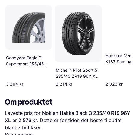
Hankook Ventu
Goodyear Eagle F1
K137 Sommar
Supersport 255/45
235 40R19
R21
Michelin Pilot Sport 5
235/40 ZR19 96Y XL
3 204 kr
2 214 kr
2 023 kr
Om produktet
Laveste pris for 
Nokian Hakka Black 3 235/40 R19 96Y 
XL
 er 
2 576 kr
. Dette er for tiden det beste tilbudet 
blant 
7
 butikker.
Sammenlign: