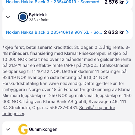
2 576 kr
Nokian Hakka Black 3 - 235/40R19 - Sommardäck
Byttdekk
238 kr frakt
2 633 kr
Nokian Hakka Black 3 235/40R19 96Y XL - Sommerdekk
*
Kjøp først, betal senere
: Kreditttid: 30 dager. 0 % årlig rente.
3–
48 måneders finansiering med Klarna
: Priseksempel: Et kjøp på
10 000 NOK betalt ned over 12 måneder med en gjeldende rente
på 21.9 % har en effektiv rente (APR) på 21,90%. Totalkostnaden
beløper seg til 11 101.12 NOK. Dette inkluderer 11 betalinger på
926.19 NOK hver og en siste betaling på 913,04 NOK.
Forskuddsbetaling kan være nødvendig. Dette gjelder kun for
innbyggere i Norge over 18 år. Forutsetter godkjenning av Klarna.
Minimum kjøpsbeløp er 250 NOK og maksimalt kjøpsbeløp er 150
000 NOK. Långiver: Klarna Bank AB (publ), Sveavägen 46, 111
34 Stockholm, Org. nr.: 556737-0431.
Se vilkår og andre
betingelser
.
Gummikongen