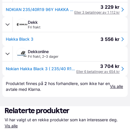
3 229 kr
NOKIAN 235/40R19 96Y HAKKA BLACK 3
Eller 3 betalinger av 1 112 kr
Dekk
Fri frakt
3 556 kr
Hakka Black 3
Dekkonline
Fri frakt
,
2–3 dager
3 704 kr
Nokian Hakka Black 3 ( 235/40 R19 96Y XL med felgbeskyttelse (MFS) )
Eller 6 betalinger av 654 kr
Produktet finnes på 
2
 hos 
forhandlere
, som ikke har en 
Vis alle
avtale med Klarna.
Relaterte produkter
Vi har valgt ut en rekke produkter som kan interessere deg. 
Vis alle