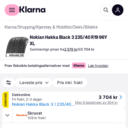
For kunder
For bedrifter
Klarna
/
Shopping
/
Kjøretøy & Mobilitet
/
Dekk
/
Bildekk
Nokian Hakka Black 3 235/40 R19 96Y 
XL
Sammenlign priser fra
2 576 kr
til
3 704 kr
Prøv fleksible betalingsalternativer med
Lær hvordan
Laveste pris
Pris inkl. frakt
Dekkonline
ANNONSE
3 704 kr
Fri frakt
,
2–3 dager
Eller 6 betalinger av 654 kr
Nokian Hakka Black 3 ( 235/40 R19 96Y XL med felgbeskyttelse (MFS) )
Skruvat
109 kr frakt