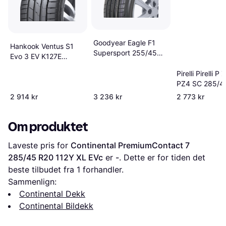
Goodyear Eagle F1
Hankook Ventus S1
Supersport 255/45
Evo 3 EV K127E
R21
285/45 R20 112Y XL
Pirelli Pirelli P 
PZ4 SC 285/4
112Y XL AO1
2 914 kr
3 236 kr
2 773 kr
Om produktet
Laveste pris for 
Continental PremiumContact 7 
285/45 R20 112Y XL EVc
 er 
-
. Dette er for tiden det 
beste tilbudet fra 1 forhandler.
Sammenlign:
Continental Dekk
Continental Bildekk