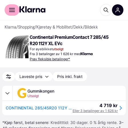
For kunder
For bedrifter
Klarna
/
Shopping
/
Kjøretøy & Mobilitet
/
Dekk
/
Bildekk
Continental PremiumContact 7 285/45 
R20 112Y XL EVc
For øyeblikket
utsolgt
Fra 3 betalinger av 1 626 kr med
Prøv fleksible betalinger*
Laveste pris
Pris inkl. frakt
Gummikongen
Utsolgt
4 719 kr
CONTINENTAL 285/45R20 112Y PREMIUM CONTACT 7 XL
Eller 3 betalinger av 1 626 kr
*
Kjøp først, betal senere
: Kreditttid: 30 dager. 0 % årlig rente.
3–