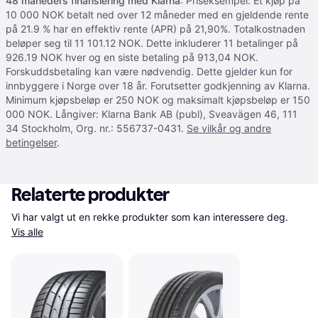
48 måneders finansiering med Klarna
: Priseksempel: Et kjøp på
10 000 NOK betalt ned over 12 måneder med en gjeldende rente
på 21.9 % har en effektiv rente (APR) på 21,90%. Totalkostnaden
beløper seg til 11 101.12 NOK. Dette inkluderer 11 betalinger på
926.19 NOK hver og en siste betaling på 913,04 NOK.
Forskuddsbetaling kan være nødvendig. Dette gjelder kun for
innbyggere i Norge over 18 år. Forutsetter godkjenning av Klarna.
Minimum kjøpsbeløp er 250 NOK og maksimalt kjøpsbeløp er 150
000 NOK. Långiver: Klarna Bank AB (publ), Sveavägen 46, 111
34 Stockholm, Org. nr.: 556737-0431.
Se vilkår og andre
betingelser
.
Relaterte produkter
Vi har valgt ut en rekke produkter som kan interessere deg. 
Vis alle