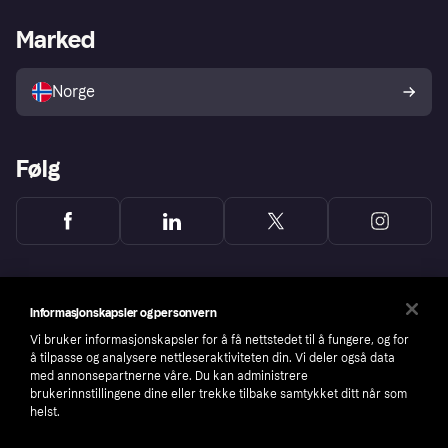
Butikksupport
Developers portal
Klarna-appen
Kredittavtale
Merchant portal
Driftsstatus
Marked
Utforsk butikker
Personverninnstillinger
Selg med Klarna
Plattformer og partnere
Norge
Følg
Informasjonskapsler og personvern
Vi bruker informasjonskapsler for å få nettstedet til å fungere, og for
å tilpasse og analysere nettleseraktiviteten din. Vi deler også data
med annonsepartnerne våre. Du kan administrere
brukerinnstillingene dine eller trekke tilbake samtykket ditt når som
helst.