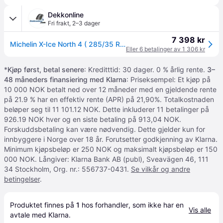
Dekkonline
Fri frakt
,
2–3 dager
7 398 kr
Michelin X-Ice North 4 ( 285/35 R22 106H XL EV Suitable, SUV, med pigger )
Eller 6 betalinger av 1 306 kr
*
Kjøp først, betal senere
: Kreditttid: 30 dager. 0 % årlig rente.
3–
48 måneders finansiering med Klarna
: Priseksempel: Et kjøp på
10 000 NOK betalt ned over 12 måneder med en gjeldende rente
på 21.9 % har en effektiv rente (APR) på 21,90%. Totalkostnaden
beløper seg til 11 101.12 NOK. Dette inkluderer 11 betalinger på
926.19 NOK hver og en siste betaling på 913,04 NOK.
Forskuddsbetaling kan være nødvendig. Dette gjelder kun for
innbyggere i Norge over 18 år. Forutsetter godkjenning av Klarna.
Minimum kjøpsbeløp er 250 NOK og maksimalt kjøpsbeløp er 150
000 NOK. Långiver: Klarna Bank AB (publ), Sveavägen 46, 111
34 Stockholm, Org. nr.: 556737-0431.
Se vilkår og andre
betingelser
.
Produktet finnes på 
1
 hos 
forhandler
, som ikke har en 
Vis alle
avtale med Klarna.