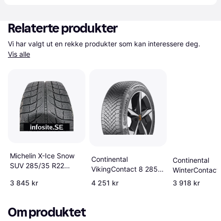
Relaterte produkter
Vi har valgt ut en rekke produkter som kan interessere deg. 
Vis alle
Michelin X-Ice Snow
Continental
Continental
SUV 285/35 R22
VikingContact 8 285
WinterContact
106H XL, Nordiska
35R22 Vinterdekk
P 285/35 R22
3 845 kr
4 251 kr
3 918 kr
vinterdäck
XL EVc
Om produktet