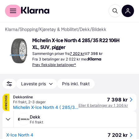
For kunder
For bedrifter
Klarna
/
Shopping
/
Kjøretøy & Mobilitet
/
Dekk
/
Bildekk
Michelin X-Ice North 4 285/35 R22 106H 
XL, SUV, pigger
Sammenlign priser fra
7 202 kr
til
7 398 kr
Fra 3 betalinger av 2 022 kr med
Prøv fleksible betalinger*
Laveste pris
Pris inkl. frakt
Dekkonline
ANNONSE
7 398 kr
Fri frakt
,
2–3 dager
Eller 6 betalinger av 1 306 kr
Michelin X-Ice North 4 ( 285/35 R22 106H XL EV Suitable, SUV, med pigger )
Dekk
Fri frakt
7 202 kr
X-Ice North 4