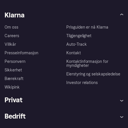
Klarna
Om oss
Prisguiden er nå Klarna
Careers
Tilgjengelighet
Villkår
Auto-Track
Presseinformasjon
Kontakt
Personvern
Kontaktinformasjon for
myndigheter
Sikkerhet
Eierstyring og selskapsledelse
Bærekraft
Investor relations
Wikipink
Privat
Hjelp
Kjøperbeskyttelse
Bedrift
Logg inn
Klager