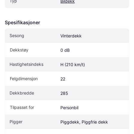
Typ
Bildekk
Spesifikasjoner
Sesong
Vinterdekk
Dekkstøy
0 dB
Hastighetsindeks
H (210 km/t)
Felgdimensjon
22
Dekkbredde
285
Tilpasset for
Personbil
Pigger
Piggdekk, Piggfrie dekk