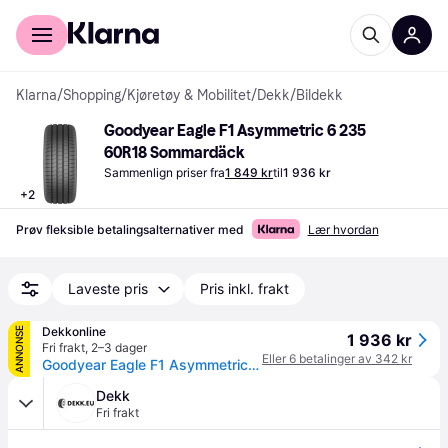
For kunder
For bedrifter
Klarna
/
Shopping
/
Kjøretøy & Mobilitet
/
Dekk
/
Bildekk
Goodyear Eagle F1 Asymmetric 6 235 
60R18 Sommardäck
Sammenlign priser fra
1 849 kr
til
1 936 kr
+
2
Prøv fleksible betalingsalternativer med
Lær hvordan
Laveste pris
Pris inkl. frakt
Dekkonline
ANNONSE
1 936 kr
Fri frakt
,
2–3 dager
Eller 6 betalinger av 342 kr
Goodyear Eagle F1 Asymmetric 6 ( 235/60 R18 107W XL EVR )
Dekk
Fri frakt