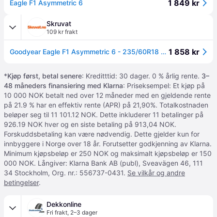
1 849 kr
Eagle F1 Asymmetric 6
Skruvat
109 kr frakt
1 858 kr
Goodyear Eagle F1 Asymmetric 6 - 235/60R18 - Sommardäck
*
Kjøp først, betal senere
: Kreditttid: 30 dager. 0 % årlig rente.
3–
48 måneders finansiering med Klarna
: Priseksempel: Et kjøp på
10 000 NOK betalt ned over 12 måneder med en gjeldende rente
på 21.9 % har en effektiv rente (APR) på 21,90%. Totalkostnaden
beløper seg til 11 101.12 NOK. Dette inkluderer 11 betalinger på
926.19 NOK hver og en siste betaling på 913,04 NOK.
Forskuddsbetaling kan være nødvendig. Dette gjelder kun for
innbyggere i Norge over 18 år. Forutsetter godkjenning av Klarna.
Minimum kjøpsbeløp er 250 NOK og maksimalt kjøpsbeløp er 150
000 NOK. Långiver: Klarna Bank AB (publ), Sveavägen 46, 111
34 Stockholm, Org. nr.: 556737-0431.
Se vilkår og andre
betingelser
.
Dekkonline
Fri frakt
,
2–3 dager