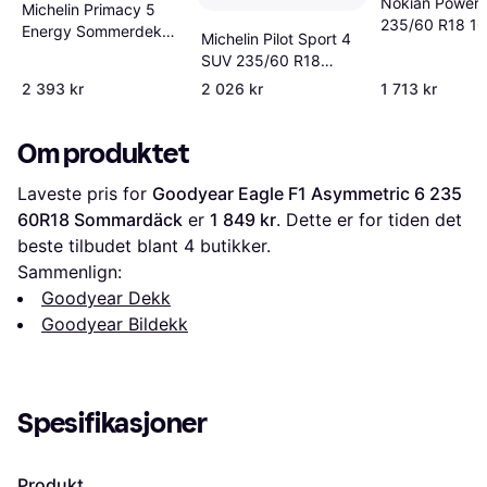
Nokian Powerp
Michelin Primacy 5
235/60 R18 1
Energy Sommerdekk
Michelin Pilot Sport 4
235 60R18
SUV 235/60 R18
107W XL
2 393 kr
2 026 kr
1 713 kr
Om produktet
Laveste pris for 
Goodyear Eagle F1 Asymmetric 6 235 
60R18 Sommardäck
 er 
1 849 kr
. Dette er for tiden det 
beste tilbudet blant 
4
 butikker.
Sammenlign:
Goodyear Dekk
Goodyear Bildekk
Spesifikasjoner
Produkt