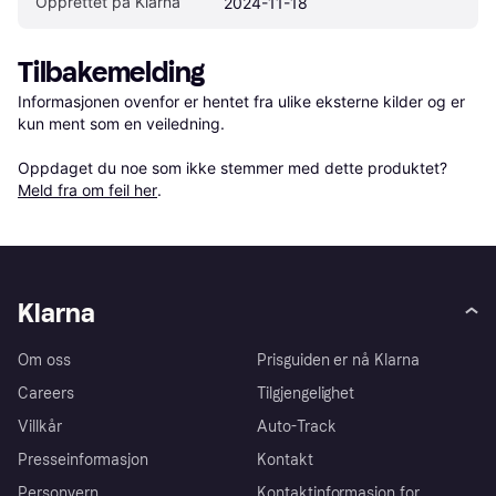
Opprettet på Klarna
2024-11-18
Tilbakemelding
Informasjonen ovenfor er hentet fra ulike eksterne kilder og er 
kun ment som en veiledning.

Oppdaget du noe som ikke stemmer med dette produktet? 
Meld fra om feil her
.
Klarna
Om oss
Prisguiden er nå Klarna
Careers
Tilgjengelighet
Villkår
Auto-Track
Presseinformasjon
Kontakt
Personvern
Kontaktinformasjon for