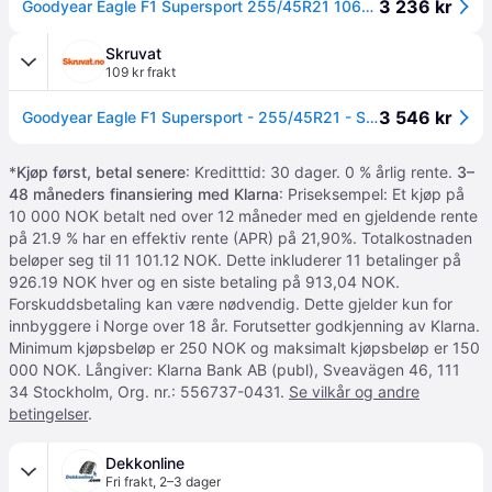
3 236 kr
Goodyear Eagle F1 Supersport 255/45R21 106Y 0 XL NE0 - Sommerdekk
Skruvat
109 kr frakt
3 546 kr
Goodyear Eagle F1 Supersport - 255/45R21 - Sommardäck
*
Kjøp først, betal senere
: Kreditttid: 30 dager. 0 % årlig rente.
3–
48 måneders finansiering med Klarna
: Priseksempel: Et kjøp på
10 000 NOK betalt ned over 12 måneder med en gjeldende rente
på 21.9 % har en effektiv rente (APR) på 21,90%. Totalkostnaden
beløper seg til 11 101.12 NOK. Dette inkluderer 11 betalinger på
926.19 NOK hver og en siste betaling på 913,04 NOK.
Forskuddsbetaling kan være nødvendig. Dette gjelder kun for
innbyggere i Norge over 18 år. Forutsetter godkjenning av Klarna.
Minimum kjøpsbeløp er 250 NOK og maksimalt kjøpsbeløp er 150
000 NOK. Långiver: Klarna Bank AB (publ), Sveavägen 46, 111
34 Stockholm, Org. nr.: 556737-0431.
Se vilkår og andre
betingelser
.
Dekkonline
Fri frakt
,
2–3 dager