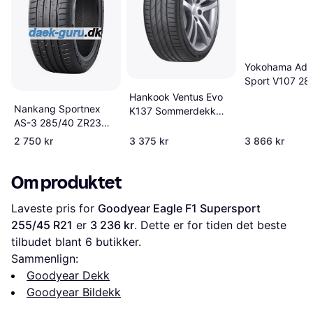
Yokohama Adv
Sport V107 28
ZR23 111Y XL 
Hankook Ventus Evo
Nankang Sportnex
K137 Sommerdekk
AS-3 285/40 ZR23
265 30R22
111Y XL
2 750 kr
3 375 kr
3 866 kr
Om produktet
Laveste pris for 
Goodyear Eagle F1 Supersport 
255/45 R21
 er 
3 236 kr
. Dette er for tiden det beste 
tilbudet blant 
6
 butikker.
Sammenlign:
Goodyear Dekk
Goodyear Bildekk