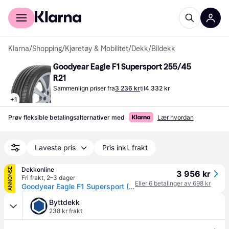
For kunder
For bedrifter
Klarna
/
Shopping
/
Kjøretøy & Mobilitet
/
Dekk
/
Bildekk
Goodyear Eagle F1 Supersport 255/45 
R21
Sammenlign priser fra
3 236 kr
til
4 332 kr
+
1
Prøv fleksible betalingsalternativer med
Lær hvordan
Laveste pris
Pris inkl. frakt
Dekkonline
ANNONSE
3 956 kr
Fri frakt
,
2–3 dager
Eller 6 betalinger av 698 kr
Goodyear Eagle F1 Supersport ( 255/45 R21 106Y XL NE0 )
Byttdekk
238 kr frakt