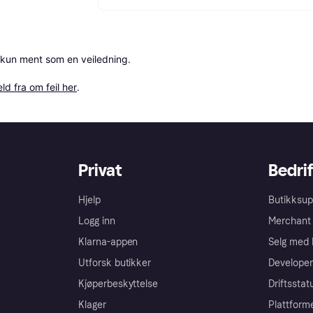
 kun ment som en veiledning.

ld fra om feil her
.
Privat
Bedrif
Hjelp
Butikksup
Logg inn
Merchant 
Klarna-appen
Selg med 
Utforsk butikker
Developer
Kjøperbeskyttelse
Driftsstat
Klager
Plattform