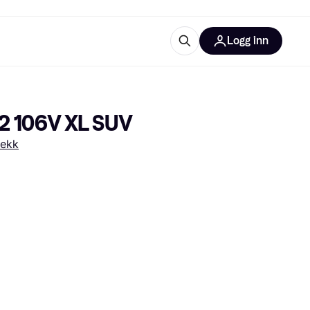
Logg inn
informasjon
utstyr
r Klarna?
2 106V XL SUV
dekk
tegorier