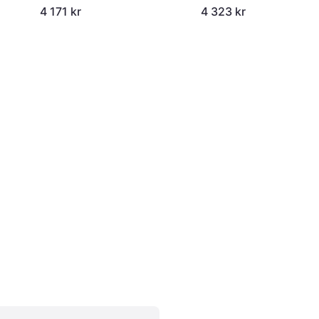
4 171 kr
4 323 kr