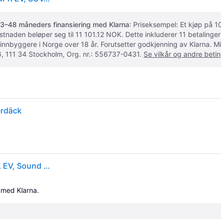
3–48 måneders finansiering med Klarna
: Priseksempel: Et kjøp på
ostnaden beløper seg til 11 101.12 NOK. Dette inkluderer 11 betalin
 innbyggere i Norge over 18 år. Forutsetter godkjenning av Klarna.
, 111 34 Stockholm, Org. nr.: 556737-0431.
Se vilkår og andre betin
erdäck
Hankook ION i*cept SUV IW01A 285/35R22 106V XL EV, Sound Absorber Piggfritt - Vinterdekk
 med Klarna.