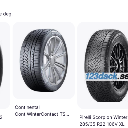
e deg. 
Continental
ContiWinterContact TS
Pirelli Scorpion Winter
 2
860 S 285/35 R22 106W
285/35 R22 106V XL
XL FR