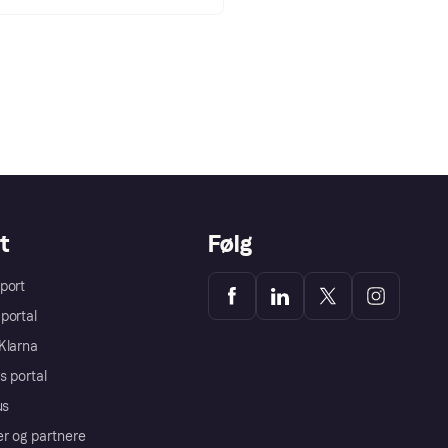
t
Følg
port
portal
Klarna
s portal
us
er og partnere