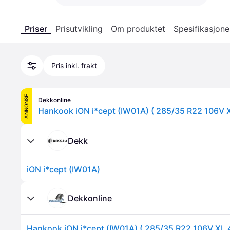
Priser
Prisutvikling
Om produktet
Spesifikasjone
Pris inkl. frakt
ANNONSE
Dekkonline
Dekk
iON i*cept (IW01A)
Dekkonline