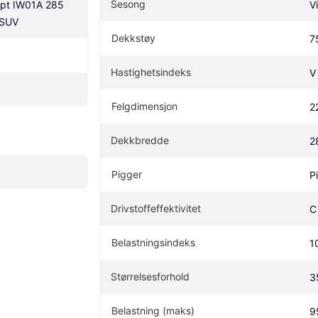
Sesong
pt IW01A 285 
V
 SUV
Dekkstøy
7
Hastighetsindeks
V
Felgdimensjon
2
Dekkbredde
2
Pigger
P
Drivstoffeffektivitet
C
Belastningsindeks
1
Størrelsesforhold
3
Belastning (maks)
9