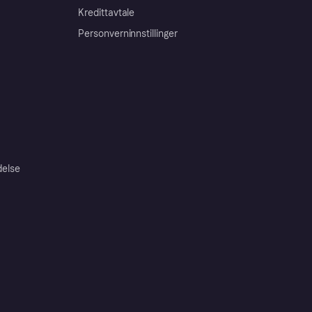
Kredittavtale
Personverninnstillinger
delse