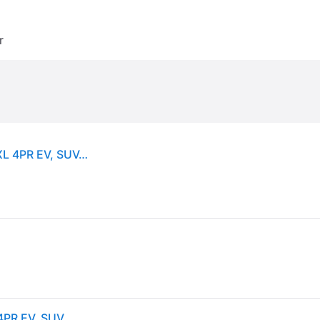
r
Hankook iON i*cept (IW01A) ( 285/35 R22 106V XL 4PR EV, SUV, SoundAbsorber, med felgbeskyttelse (MFS) SBL )
Hankook iON i*cept (IW01A) ( 285/35 R22 106V XL 4PR EV, SUV, SoundAbsorber, med felgbeskyttelse (MFS) SBL )