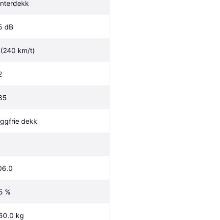
interdekk
5 dB
 (240 km/t)
2
85
iggfrie dekk
06.0
5 %
50.0 kg