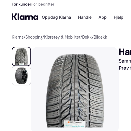
For kunder
For bedrifter
Oppdag Klarna
Handle
App
Hjelp
Klarna
/
Shopping
/
Kjøretøy & Mobilitet
/
Dekk
/
Bildekk
Betalingsm
Butikker
Betalingsme
Elkjøp
Ha
Betal nå
Bookin
Betal i 3 dele
Farmasi
Samme
Betal innen 
kicks.n
Finansiering
Norweg
Prøv 
Vipps
Butikkovers