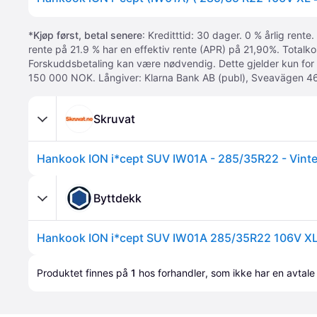
*
Kjøp først, betal senere
: Kreditttid: 30 dager. 0 % årlig rente.
rente på 21.9 % har en effektiv rente (APR) på 21,90%. Totalk
Forskuddsbetaling kan være nødvendig. Dette gjelder kun for
150 000 NOK. Långiver: Klarna Bank AB (publ), Sveavägen 46
Skruvat
Hankook ION i*cept SUV IW01A - 285/35R22 - Vint
Byttdekk
Produktet finnes på 
1
 hos 
forhandler
, som ikke har en avtale