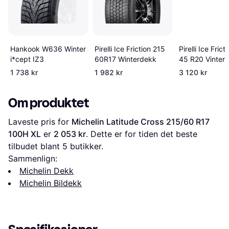
Hankook W636 Winter
Pirelli Ice Friction 215
Pirelli Ice Fric
i*cept IZ3
60R17 Winterdekk
45 R20 Vinter
1 738 kr
1 982 kr
3 120 kr
Om produktet
Laveste pris for 
Michelin Latitude Cross 215/60 R17 
100H XL
 er 
2 053 kr
. Dette er for tiden det beste 
tilbudet blant 
5
 butikker.
Sammenlign:
Michelin Dekk
Michelin Bildekk