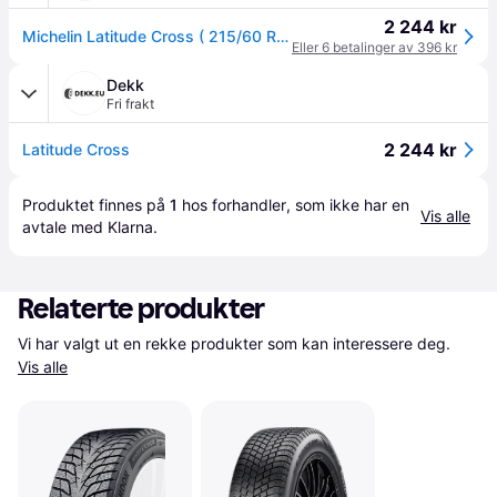
2 244 kr
Michelin Latitude Cross ( 215/60 R17 100H XL EV Suitable )
Eller 6 betalinger av 396 kr
Dekk
Fri frakt
2 244 kr
Latitude Cross
Produktet finnes på 
1
 hos 
forhandler
, som ikke har en 
Vis alle
avtale med Klarna.
Relaterte produkter
Vi har valgt ut en rekke produkter som kan interessere deg. 
Vis alle