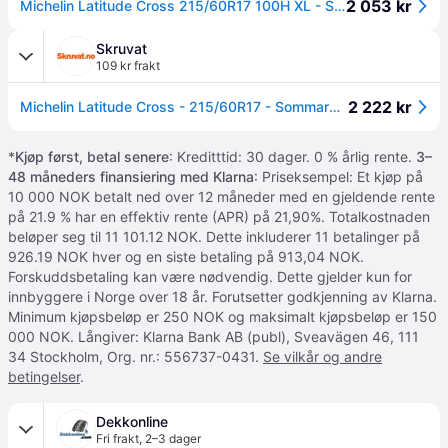
2 053 kr
Michelin Latitude Cross 215/60R17 100H XL - Sommerdekk
Skruvat
109 kr frakt
2 222 kr
Michelin Latitude Cross - 215/60R17 - Sommardäck
*
Kjøp først, betal senere
: Kreditttid: 30 dager. 0 % årlig rente.
3–
48 måneders finansiering med Klarna
: Priseksempel: Et kjøp på
10 000 NOK betalt ned over 12 måneder med en gjeldende rente
på 21.9 % har en effektiv rente (APR) på 21,90%. Totalkostnaden
beløper seg til 11 101.12 NOK. Dette inkluderer 11 betalinger på
926.19 NOK hver og en siste betaling på 913,04 NOK.
Forskuddsbetaling kan være nødvendig. Dette gjelder kun for
innbyggere i Norge over 18 år. Forutsetter godkjenning av Klarna.
Minimum kjøpsbeløp er 250 NOK og maksimalt kjøpsbeløp er 150
000 NOK. Långiver: Klarna Bank AB (publ), Sveavägen 46, 111
34 Stockholm, Org. nr.: 556737-0431.
Se vilkår og andre
betingelser
.
Dekkonline
Fri frakt
,
2–3 dager