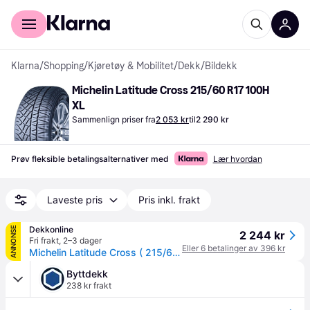
For kunder
For bedrifter
Klarna
/
Shopping
/
Kjøretøy & Mobilitet
/
Dekk
/
Bildekk
Michelin Latitude Cross 215/60 R17 100H 
XL
Sammenlign priser fra
2 053 kr
til
2 290 kr
Prøv fleksible betalingsalternativer med
Lær hvordan
Laveste pris
Pris inkl. frakt
Dekkonline
ANNONSE
2 244 kr
Fri frakt
,
2–3 dager
Eller 6 betalinger av 396 kr
Michelin Latitude Cross ( 215/60 R17 100H XL EV Suitable )
Byttdekk
238 kr frakt