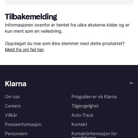
Tilbakemelding
Informasjonen ovenfor er hentet fra ulike eksterne kilder og er 
kun ment som en veiledning.

Oppdaget du noe som ikke stemmer med dette produktet? 
Meld fra om feil her
.
Klarna
Om oss
Prisguiden er nå Klarna
Careers
Tilgjengelighet
Villkår
Auto-Track
Presseinformasjon
Kontakt
Personvern
Kontaktinformasjon for