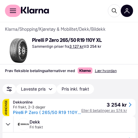
For kunder
For bedrifter
Klarna
/
Shopping
/
Kjøretøy & Mobilitet
/
Dekk
/
Bildekk
Pirelli P Zero 265/50 R19 110Y XL
Sammenlign priser fra
3 127 kr
til
3 254 kr
Prøv fleksible betalingsalternativer med
Lær hvordan
Laveste pris
Pris inkl. frakt
Dekkonline
ANNONSE
3 254 kr
Fri frakt
,
2–3 dager
Eller 6 betalinger av 574 kr
Pirelli P Zero ( 265/50 R19 110Y XL MGT )
Dekk
Fri frakt