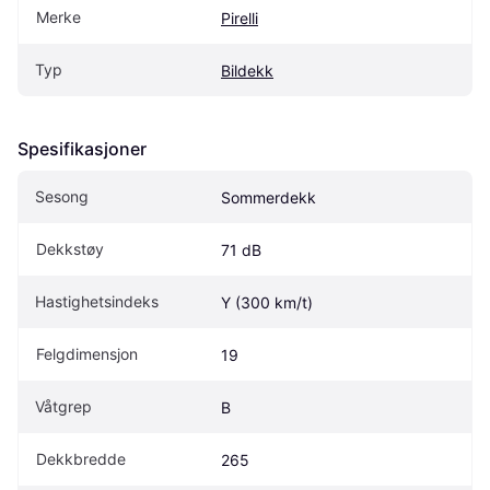
Merke
Pirelli
Typ
Bildekk
Spesifikasjoner
Sesong
Sommerdekk
Dekkstøy
71 dB
Hastighetsindeks
Y (300 km/t)
Felgdimensjon
19
Våtgrep
B
Dekkbredde
265