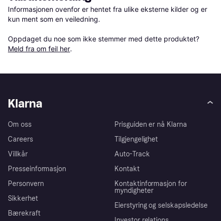
Informasjonen ovenfor er hentet fra ulike eksterne kilder og er 
kun ment som en veiledning.

Oppdaget du noe som ikke stemmer med dette produktet? 
Meld fra om feil her
.
Klarna
Om oss
Prisguiden er nå Klarna
Careers
Tilgjengelighet
Villkår
Auto-Track
Presseinformasjon
Kontakt
Personvern
Kontaktinformasjon for
myndigheter
Sikkerhet
Eierstyring og selskapsledelse
Bærekraft
Investor relations