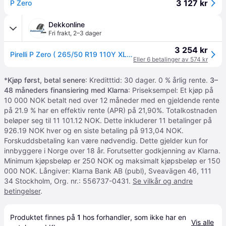
3 127 kr
P Zero
Dekkonline
Fri frakt
,
2–3 dager
3 254 kr
Pirelli P Zero ( 265/50 R19 110Y XL MGT )
Eller 6 betalinger av 574 kr
*
Kjøp først, betal senere
: Kreditttid: 30 dager. 0 % årlig rente.
3–
48 måneders finansiering med Klarna
: Priseksempel: Et kjøp på
10 000 NOK betalt ned over 12 måneder med en gjeldende rente
på 21.9 % har en effektiv rente (APR) på 21,90%. Totalkostnaden
beløper seg til 11 101.12 NOK. Dette inkluderer 11 betalinger på
926.19 NOK hver og en siste betaling på 913,04 NOK.
Forskuddsbetaling kan være nødvendig. Dette gjelder kun for
innbyggere i Norge over 18 år. Forutsetter godkjenning av Klarna.
Minimum kjøpsbeløp er 250 NOK og maksimalt kjøpsbeløp er 150
000 NOK. Långiver: Klarna Bank AB (publ), Sveavägen 46, 111
34 Stockholm, Org. nr.: 556737-0431.
Se vilkår og andre
betingelser
.
Produktet finnes på 
1
 hos 
forhandler
, som ikke har en 
Vis alle