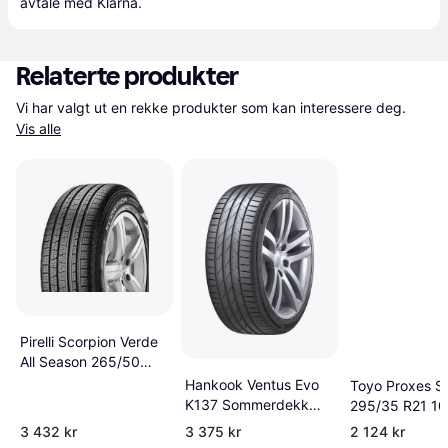
avtale med Klarna.
Relaterte produkter
Vi har valgt ut en rekke produkter som kan interessere deg. 
Vis alle
Pirelli Scorpion Verde
All Season 265/50
R19 110V XL N0
Hankook Ventus Evo
Toyo Proxes Sp
K137 Sommerdekk
295/35 R21 1
265 30R22
3 432 kr
3 375 kr
2 124 kr