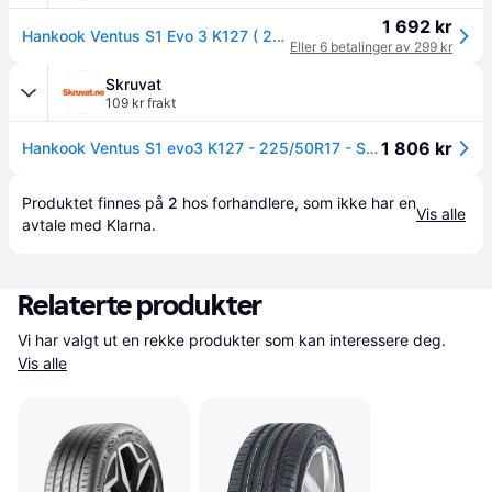
1 692 kr
Hankook Ventus S1 Evo 3 K127 ( 225/50 ZR17 98Y XL 4PR med felgbeskyttelse (MFS) SBL )
Eller 6 betalinger av 299 kr
Skruvat
109 kr frakt
1 806 kr
Hankook Ventus S1 evo3 K127 - 225/50R17 - Sommardäck
Produktet finnes på 
2
 hos 
forhandlere
, som ikke har en 
Vis alle
avtale med Klarna.
Relaterte produkter
Vi har valgt ut en rekke produkter som kan interessere deg. 
Vis alle