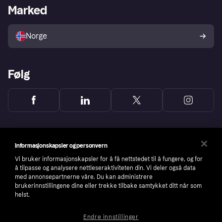
Merchant portal
Driftsstatus
Marked
Utforsk butikker
Personverninnstillinger
Selg med Klarna
Plattformer og partnere
Norge
Følg
Informasjonskapsler og personvern
Vi bruker informasjonskapsler for å få nettstedet til å fungere, og for
å tilpasse og analysere nettleseraktiviteten din. Vi deler også data
med annonsepartnerne våre. Du kan administrere
brukerinnstillingene dine eller trekke tilbake samtykket ditt når som
helst.
Endre innstillinger