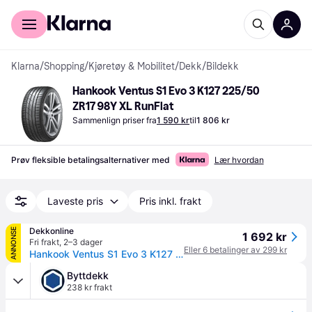
For kunder
For bedrifter
Klarna
/
Shopping
/
Kjøretøy & Mobilitet
/
Dekk
/
Bildekk
Hankook Ventus S1 Evo 3 K127 225/50 
ZR17 98Y XL RunFlat
Sammenlign priser fra
1 590 kr
til
1 806 kr
Prøv fleksible betalingsalternativer med
Lær hvordan
Laveste pris
Pris inkl. frakt
Dekkonline
ANNONSE
1 692 kr
Fri frakt
,
2–3 dager
Eller 6 betalinger av 299 kr
Hankook Ventus S1 Evo 3 K127 ( 225/50 ZR17 98Y XL 4PR med felgbeskyttelse (MFS) SBL )
Byttdekk
238 kr frakt