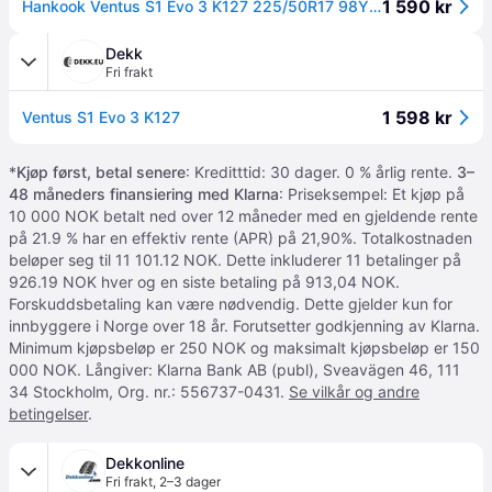
1 590 kr
Hankook Ventus S1 Evo 3 K127 225/50R17 98Y XL - Sommerdekk
Dekk
Fri frakt
1 598 kr
Ventus S1 Evo 3 K127
*
Kjøp først, betal senere
: Kreditttid: 30 dager. 0 % årlig rente.
3–
48 måneders finansiering med Klarna
: Priseksempel: Et kjøp på
10 000 NOK betalt ned over 12 måneder med en gjeldende rente
på 21.9 % har en effektiv rente (APR) på 21,90%. Totalkostnaden
beløper seg til 11 101.12 NOK. Dette inkluderer 11 betalinger på
926.19 NOK hver og en siste betaling på 913,04 NOK.
Forskuddsbetaling kan være nødvendig. Dette gjelder kun for
innbyggere i Norge over 18 år. Forutsetter godkjenning av Klarna.
Minimum kjøpsbeløp er 250 NOK og maksimalt kjøpsbeløp er 150
000 NOK. Långiver: Klarna Bank AB (publ), Sveavägen 46, 111
34 Stockholm, Org. nr.: 556737-0431.
Se vilkår og andre
betingelser
.
Dekkonline
Fri frakt
,
2–3 dager