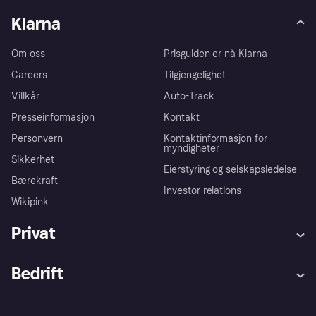
Klarna
Om oss
Prisguiden er nå Klarna
Careers
Tilgjengelighet
Villkår
Auto-Track
Presseinformasjon
Kontakt
Personvern
Kontaktinformasjon for
myndigheter
Sikkerhet
Eierstyring og selskapsledelse
Bærekraft
Investor relations
Wikipink
Privat
Hjelp
Kjøperbeskyttelse
Bedrift
Logg inn
Klager
Butikksupport
Developers portal
Klarna-appen
Kredittavtale