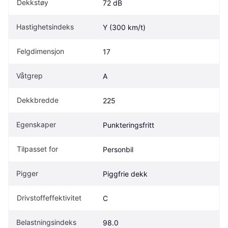
Dekkstøy
72 dB
Hastighetsindeks
Y (300 km/t)
Felgdimensjon
17
Våtgrep
A
Dekkbredde
225
Egenskaper
Punkteringsfritt
Tilpasset for
Personbil
Pigger
Piggfrie dekk
Drivstoffeffektivitet
C
Belastningsindeks
98.0