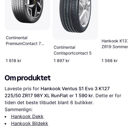
Continental
Hankook K137
PremiumContact 7
ZR19 Sommer
Continental
225/50 R17 98Y XL
Contisportcontact 5
1 618 kr
1 897 kr
1 568 kr
Om produktet
Laveste pris for 
Hankook Ventus S1 Evo 3 K127 
225/50 ZR17 98Y XL RunFlat
 er 
1 590 kr
. Dette er for 
tiden det beste tilbudet blant 
6
 butikker.
Sammenlign:
Hankook Dekk
Hankook Bildekk