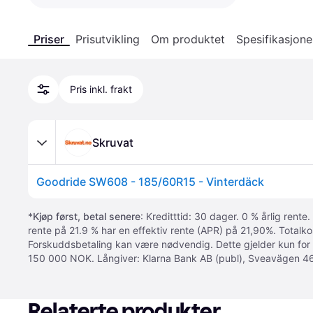
Priser
Prisutvikling
Om produktet
Spesifikasjone
Pris inkl. frakt
Skruvat
Goodride SW608 - 185/60R15 - Vinterdäck
*
Kjøp først, betal senere
: Kreditttid: 30 dager. 0 % årlig rente.
rente på 21.9 % har en effektiv rente (APR) på 21,90%. Totalk
Forskuddsbetaling kan være nødvendig. Dette gjelder kun for
150 000 NOK. Långiver: Klarna Bank AB (publ), Sveavägen 46
Relaterte produkter