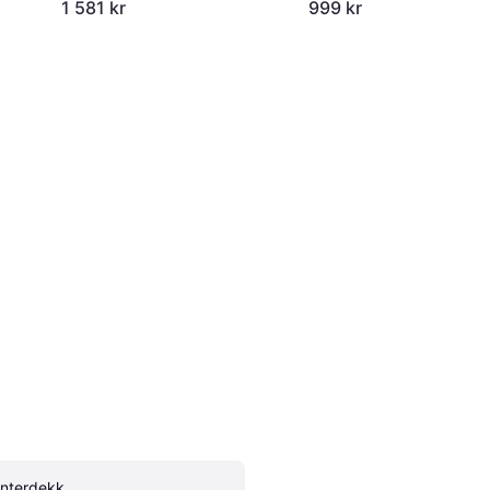
4PR
1 581 kr
999 kr
interdekk