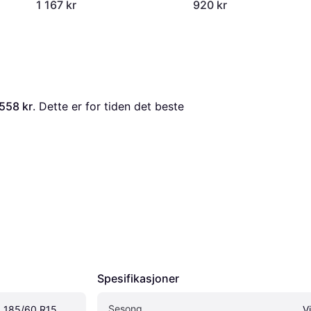
1 167 kr
920 kr
558 kr
. Dette er for tiden det beste 
Spesifikasjoner
Sesong
185/60 R15 
V