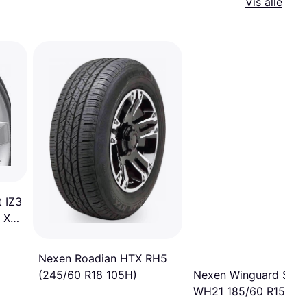
Vis alle
 IZ3
 XL
Nexen Roadian HTX RH5
Nexen Winguard Sno
(245/60 R18 105H)
WH21 185/60 R15 84