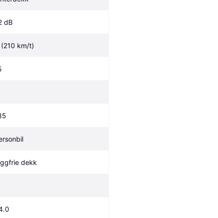
2 dB
 (210 km/t)
5
85
ersonbil
iggfrie dekk
4.0