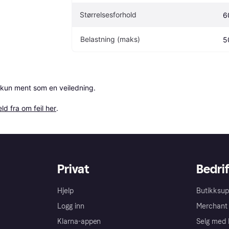
Størrelsesforhold
6
Belastning (maks)
5
 kun ment som en veiledning.

ld fra om feil her
.
Privat
Bedrif
Hjelp
Butikksup
Logg inn
Merchant 
Klarna-appen
Selg med 