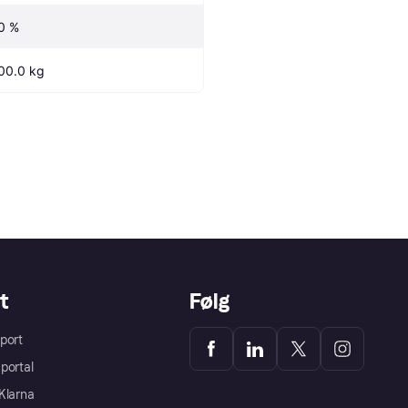
0 %
00.0 kg
t
Følg
port
portal
Klarna