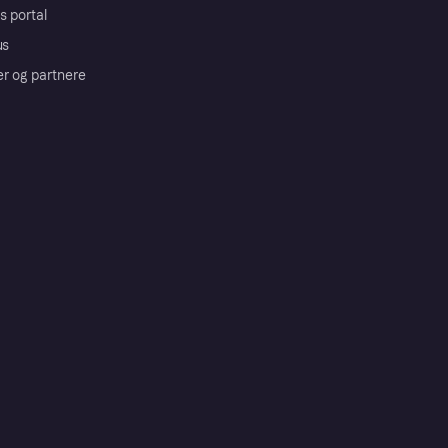
s portal
us
er og partnere