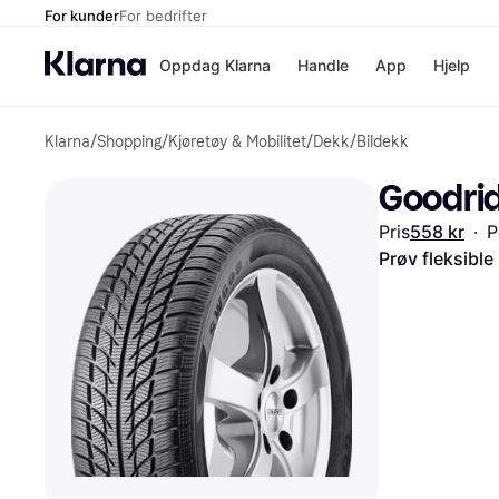
For kunder
For bedrifter
Oppdag Klarna
Handle
App
Hjelp
Klarna
/
Shopping
/
Kjøretøy & Mobilitet
/
Dekk
/
Bildekk
Betalingsm
Butikker
Betalingsme
Elkjøp
Goodri
Betal nå
Bookin
Betal i 3 dele
Farmasi
Pris
558 kr
·
P
Betal innen 
kicks.n
Finansiering
Norweg
Prøv fleksible
Vipps
Butikkovers