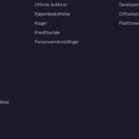
Utforsk butikker
Developer
Kjøperbeskyttelse
Driftsstat
Klager
Plattform
Kredittavtale
Personverninnstillinger
delse