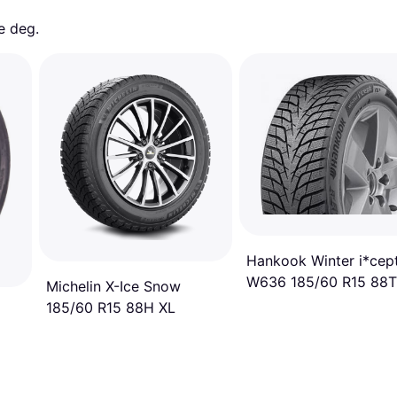
e deg. 
Hankook Winter i*cept
W636 185/60 R15 88T
Michelin X-Ice Snow
4PR
185/60 R15 88H XL