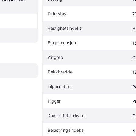
Dekkstøy
7
Hastighetsindeks
H
Felgdimensjon
1
Våtgrep
C
Dekkbredde
1
Tilpasset for
P
Pigger
P
Drivstoffeffektivitet
C
Belastningsindeks
8