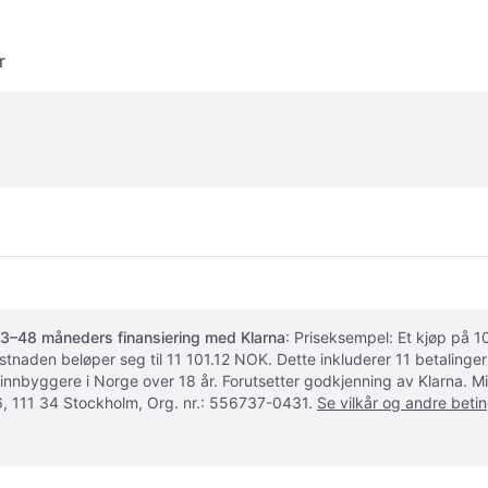
r
3–48 måneders finansiering med Klarna
: Priseksempel: Et kjøp på
ostnaden beløper seg til 11 101.12 NOK. Dette inkluderer 11 betalin
 innbyggere i Norge over 18 år. Forutsetter godkjenning av Klarna.
, 111 34 Stockholm, Org. nr.: 556737-0431.
Se vilkår og andre betin