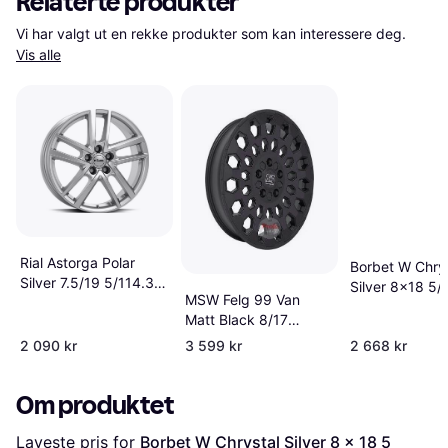
Relaterte produkter
Vi har valgt ut en rekke produkter som kan interessere deg. 
Vis alle
Rial Astorga Polar
Borbet W Chrys
Silver 7.5/19 5/114.3
Silver 8x18 5/
MSW Felg 99 Van
ET49 B67.1
ET40 B66.6
Matt Black 8/17
5x114,3 ET35
2 090 kr
3 599 kr
2 668 kr
Om produktet
Laveste pris for 
Borbet W Chrystal Silver 8 x 18 5 