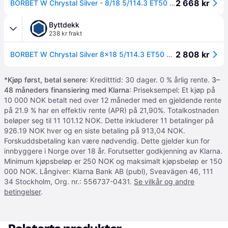
2 668 kr
BORBET W Chrystal Silver - 8/18 5/114.3 ET50 B72.6
Byttdekk
238 kr frakt
2 808 kr
BORBET W Chrystal Silver 8x18 5/114.3 ET50 B72.6 - Aluminiumfelger
*
Kjøp først, betal senere
: Kreditttid: 30 dager. 0 % årlig rente.
3–
48 måneders finansiering med Klarna
: Priseksempel: Et kjøp på
10 000 NOK betalt ned over 12 måneder med en gjeldende rente
på 21.9 % har en effektiv rente (APR) på 21,90%. Totalkostnaden
beløper seg til 11 101.12 NOK. Dette inkluderer 11 betalinger på
926.19 NOK hver og en siste betaling på 913,04 NOK.
Forskuddsbetaling kan være nødvendig. Dette gjelder kun for
innbyggere i Norge over 18 år. Forutsetter godkjenning av Klarna.
Minimum kjøpsbeløp er 250 NOK og maksimalt kjøpsbeløp er 150
000 NOK. Långiver: Klarna Bank AB (publ), Sveavägen 46, 111
34 Stockholm, Org. nr.: 556737-0431.
Se vilkår og andre
betingelser
.