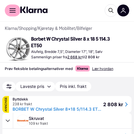
For kunder
For bedrifter
Klarna
/
Shopping
/
Kjøretøy & Mobilitet
/
Bilfelger
Borbet W Chrystal Silver 8 x 18 5 114.3 
ET50
Alufelg, Bredde 7,5", Diameter 17", 18", Sølv
Sammenlign priser fra
2 668 kr
til
2 808 kr
Prøv fleksible betalingsalternativer med
Lær hvordan
Laveste pris
Pris inkl. frakt
Byttdekk
ANNONSE
2 808 kr
238 kr frakt
BORBET W Chrystal Silver 8x18 5/114.3 ET50 B72.6 - Aluminiumfelger
Skruvat
109 kr frakt