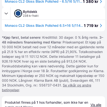
1 380 kr
Monaco CL2 Gloss Black Polished - 6.5/16 5/114.3 ET45 B67.1
Byttdekk
238 kr frakt
1 719 kr
Monaco CL2 Gloss Black Polished 6.5x16 5/114.3 ET45 B67.1 - Aluminiumfelger
*
Kjøp først, betal senere
: Kreditttid: 30 dager. 0 % årlig rente.
3–
48 måneders finansiering med Klarna
: Priseksempel: Et kjøp på
10 000 NOK betalt ned over 12 måneder med en gjeldende rente
på 21.9 % har en effektiv rente (APR) på 21,90%. Totalkostnaden
beløper seg til 11 101.12 NOK. Dette inkluderer 11 betalinger på
926.19 NOK hver og en siste betaling på 913,04 NOK.
Forskuddsbetaling kan være nødvendig. Dette gjelder kun for
innbyggere i Norge over 18 år. Forutsetter godkjenning av Klarna.
Minimum kjøpsbeløp er 250 NOK og maksimalt kjøpsbeløp er 150
000 NOK. Långiver: Klarna Bank AB (publ), Sveavägen 46, 111
34 Stockholm, Org. nr.: 556737-0431.
Se vilkår og andre
betingelser
.
Produktet finnes på 
1
 hos 
forhandler
, som ikke har en 
Vis alle