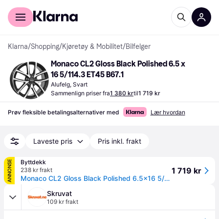
For kunder
For bedrifter
Klarna
/
Shopping
/
Kjøretøy & Mobilitet
/
Bilfelger
Monaco CL2 Gloss Black Polished 6.5 x 
16 5/114.3 ET45 B67.1
Alufelg, Svart
Sammenlign priser fra
1 380 kr
til
1 719 kr
Prøv fleksible betalingsalternativer med
Lær hvordan
Laveste pris
Pris inkl. frakt
Byttdekk
ANNONSE
1 719 kr
238 kr frakt
Monaco CL2 Gloss Black Polished 6.5x16 5/114.3 ET45 B67.1 - Aluminiumfelger
Skruvat
109 kr frakt