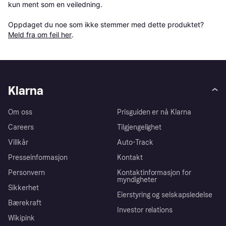
kun ment som en veiledning.

Oppdaget du noe som ikke stemmer med dette produktet? 
Meld fra om feil her
.
Klarna
Om oss
Prisguiden er nå Klarna
Careers
Tilgjengelighet
Villkår
Auto-Track
Presseinformasjon
Kontakt
Personvern
Kontaktinformasjon for
myndigheter
Sikkerhet
Eierstyring og selskapsledelse
Bærekraft
Investor relations
Wikipink