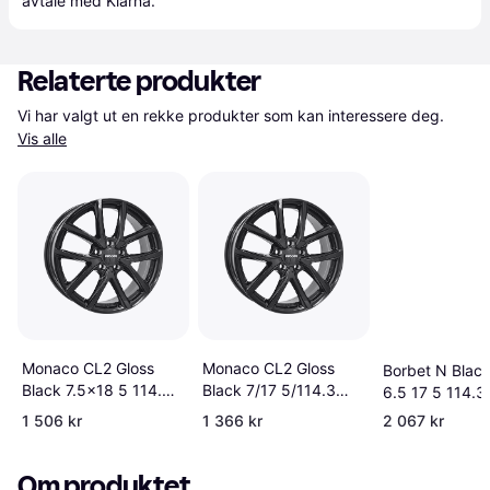
avtale med Klarna.
Relaterte produkter
Vi har valgt ut en rekke produkter som kan interessere deg. 
Vis alle
Monaco CL2 Gloss
Monaco CL2 Gloss
Borbet N Black
Black 7.5x18 5 114.3
Black 7/17 5/114.3
6.5 17 5 114.3
ET45
ET45 B67.1
1 506 kr
1 366 kr
2 067 kr
Om produktet