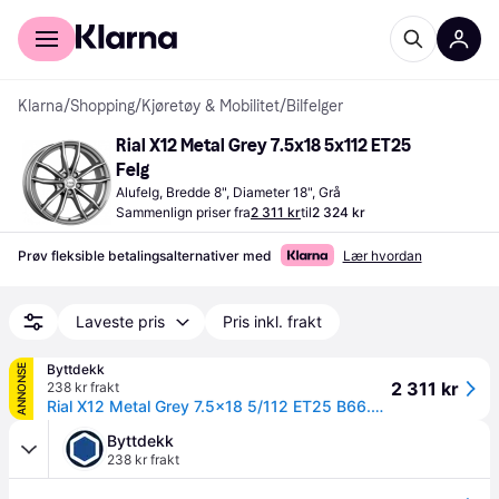
For kunder
For bedrifter
Klarna
/
Shopping
/
Kjøretøy & Mobilitet
/
Bilfelger
Rial X12 Metal Grey 7.5x18 5x112 ET25 
Felg
Alufelg, Bredde 8", Diameter 18", Grå
Sammenlign priser fra
2 311 kr
til
2 324 kr
Prøv fleksible betalingsalternativer med
Lær hvordan
Laveste pris
Pris inkl. frakt
Byttdekk
ANNONSE
2 311 kr
238 kr frakt
Rial X12 Metal Grey 7.5x18 5/112 ET25 B66.5 - Aluminiumfelger
Byttdekk
238 kr frakt