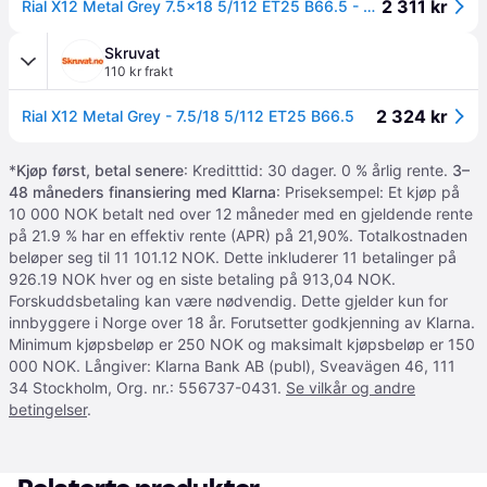
2 311 kr
Rial X12 Metal Grey 7.5x18 5/112 ET25 B66.5 - Aluminiumfelger
Skruvat
110 kr frakt
2 324 kr
Rial X12 Metal Grey - 7.5/18 5/112 ET25 B66.5
*
Kjøp først, betal senere
: Kreditttid: 30 dager. 0 % årlig rente.
3–
48 måneders finansiering med Klarna
: Priseksempel: Et kjøp på
10 000 NOK betalt ned over 12 måneder med en gjeldende rente
på 21.9 % har en effektiv rente (APR) på 21,90%. Totalkostnaden
beløper seg til 11 101.12 NOK. Dette inkluderer 11 betalinger på
926.19 NOK hver og en siste betaling på 913,04 NOK.
Forskuddsbetaling kan være nødvendig. Dette gjelder kun for
innbyggere i Norge over 18 år. Forutsetter godkjenning av Klarna.
Minimum kjøpsbeløp er 250 NOK og maksimalt kjøpsbeløp er 150
000 NOK. Långiver: Klarna Bank AB (publ), Sveavägen 46, 111
34 Stockholm, Org. nr.: 556737-0431.
Se vilkår og andre
betingelser
.