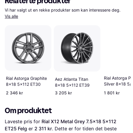
Relaterte produkter
Vi har valgt ut en rekke produkter som kan interessere deg. 
Vis alle
Rial Astorga Po
Rial Astorga Graphite
Aez Atlanta Titan
Silver 8x18 5/
8x18 5x112 ET30
8x18 5x112 ET39
ET42 B63.4
2 346 kr
3 205 kr
1 801 kr
Om produktet
Laveste pris for 
Rial X12 Metal Grey 7.5x18 5x112 
ET25 Felg
 er 
2 311 kr
. Dette er for tiden det beste 