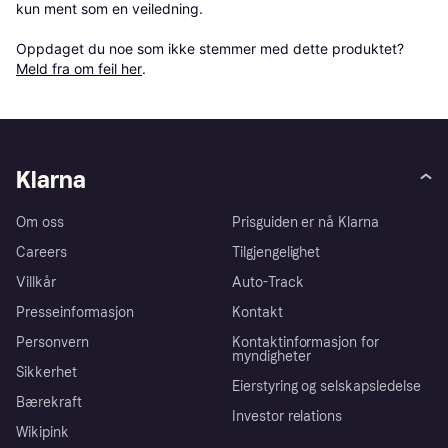
kun ment som en veiledning.

Oppdaget du noe som ikke stemmer med dette produktet? 
Meld fra om feil her
.
Klarna
Om oss
Prisguiden er nå Klarna
Careers
Tilgjengelighet
Villkår
Auto-Track
Presseinformasjon
Kontakt
Personvern
Kontaktinformasjon for
myndigheter
Sikkerhet
Eierstyring og selskapsledelse
Bærekraft
Investor relations
Wikipink