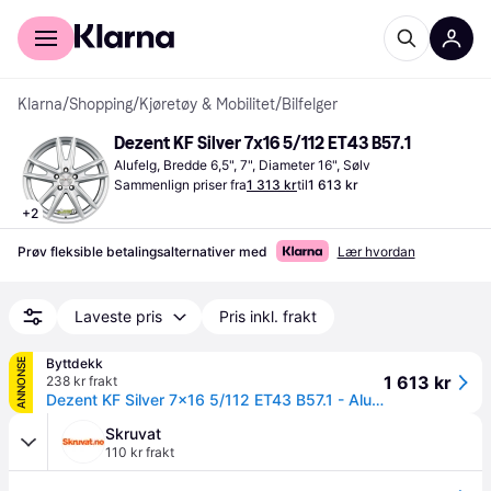
For kunder
For bedrifter
Klarna
/
Shopping
/
Kjøretøy & Mobilitet
/
Bilfelger
Dezent KF Silver 7x16 5/112 ET43 B57.1
Alufelg, Bredde 6,5", 7", Diameter 16", Sølv
Sammenlign priser fra
1 313 kr
til
1 613 kr
+
2
Prøv fleksible betalingsalternativer med
Lær hvordan
Laveste pris
Pris inkl. frakt
Byttdekk
ANNONSE
1 613 kr
238 kr frakt
Dezent KF Silver 7x16 5/112 ET43 B57.1 - Aluminiumfelger
Skruvat
110 kr frakt