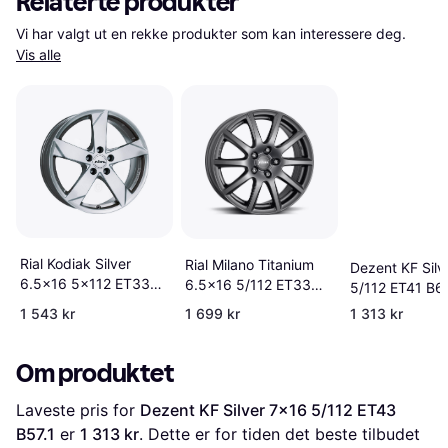
Relaterte produkter
Vi har valgt ut en rekke produkter som kan interessere deg. 
Vis alle
Rial Kodiak Silver
Rial Milano Titanium
Dezent KF Silv
6.5x16 5x112 ET33
6.5x16 5/112 ET33
5/112 ET41 B6
CB57.1
B57.1
1 543 kr
1 699 kr
1 313 kr
Om produktet
Laveste pris for 
Dezent KF Silver 7x16 5/112 ET43 
B57.1
 er 
1 313 kr
. Dette er for tiden det beste tilbudet 