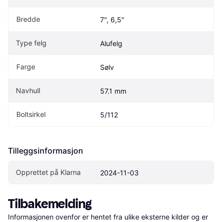
Bredde
7", 6,5"
Type felg
Alufelg
Farge
Sølv
Navhull
57.1 mm
Boltsirkel
5/112
Tilleggsinformasjon
Opprettet på Klarna
2024-11-03
Tilbakemelding
Informasjonen ovenfor er hentet fra ulike eksterne kilder og er 