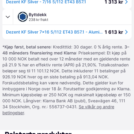
1 313 kr
Dezent KF Silver - 7/16 5/112 ET43 B57.1
Byttdekk
238 kr frakt
1 613 kr
Dezent KF Silver 7x16 5/112 ET43 B57.1 - Aluminiumfelger
*
Kjøp først, betal senere
: Kreditttid: 30 dager. 0 % årlig rente.
3–
48 måneders finansiering med Klarna
: Priseksempel: Et kjøp på
10 000 NOK betalt ned over 12 måneder med en gjeldende rente
på 21.9 % har en effektiv rente (APR) på 21,90%. Totalkostnaden
beløper seg til 11 101.12 NOK. Dette inkluderer 11 betalinger på
926.19 NOK hver og en siste betaling på 913,04 NOK.
Forskuddsbetaling kan være nødvendig. Dette gjelder kun for
innbyggere i Norge over 18 år. Forutsetter godkjenning av Klarna.
Minimum kjøpsbeløp er 250 NOK og maksimalt kjøpsbeløp er 150
000 NOK. Långiver: Klarna Bank AB (publ), Sveavägen 46, 111
34 Stockholm, Org. nr.: 556737-0431.
Se vilkår og andre
betingelser
.