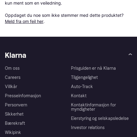
kun ment som en veiledning.

Oppdaget du noe som ikke stemmer med dette produktet? 
Meld fra om feil her
.
Klarna
Om oss
Prisguiden er nå Klarna
Careers
Tilgjengelighet
Villkår
Auto-Track
Presseinformasjon
Kontakt
Personvern
Kontaktinformasjon for
myndigheter
Sikkerhet
Eierstyring og selskapsledelse
Bærekraft
Investor relations
Wikipink