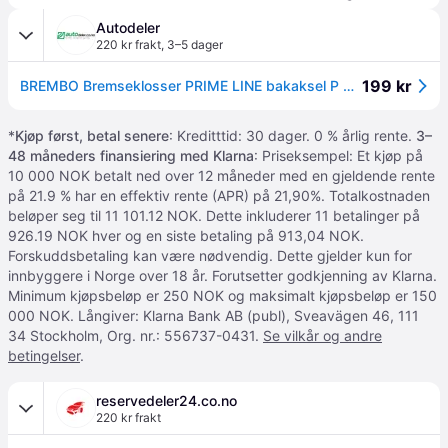
Autodeler
220 kr frakt
,
3–5 dager
199 kr
BREMBO Bremseklosser PRIME LINE bakaksel P 85 020 Bremsebelegg sett, skivebremse VW,FORD,AUDI
*
Kjøp først, betal senere
: Kreditttid: 30 dager. 0 % årlig rente.
3–
48 måneders finansiering med Klarna
: Priseksempel: Et kjøp på
10 000 NOK betalt ned over 12 måneder med en gjeldende rente
på 21.9 % har en effektiv rente (APR) på 21,90%. Totalkostnaden
beløper seg til 11 101.12 NOK. Dette inkluderer 11 betalinger på
926.19 NOK hver og en siste betaling på 913,04 NOK.
Forskuddsbetaling kan være nødvendig. Dette gjelder kun for
innbyggere i Norge over 18 år. Forutsetter godkjenning av Klarna.
Minimum kjøpsbeløp er 250 NOK og maksimalt kjøpsbeløp er 150
000 NOK. Långiver: Klarna Bank AB (publ), Sveavägen 46, 111
34 Stockholm, Org. nr.: 556737-0431.
Se vilkår og andre
betingelser
.
reservedeler24.co.no
220 kr frakt