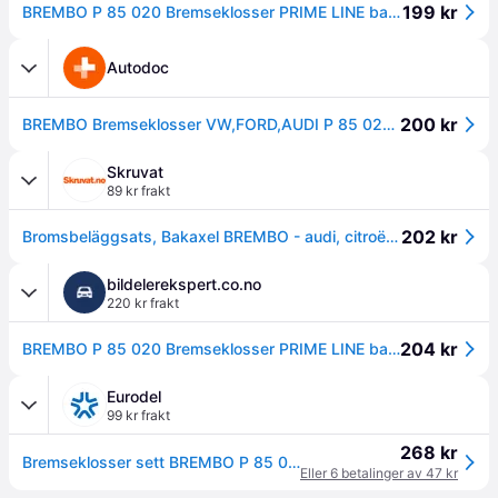
199 kr
BREMBO P 85 020 Bremseklosser PRIME LINE bakaksel, ekskl. slitasjevarselkontakt, med antihyle blikk, med tilbehør
Autodoc
200 kr
BREMBO Bremseklosser VW,FORD,AUDI P 85 020 7234D340,97BBF62901CB1BT4,4D0698451C Bremsebelegg sett, skivebremse 1647873680,1608520380,5C0698451B
Skruvat
89 kr frakt
202 kr
Bromsbeläggsats, Bakaxel BREMBO - audi, citroën, ds, fiat, ford, lancia, mg, peugeot, seat, skoda, vw - OE 1001096, 10030811, 1027640
bildelerekspert.co.no
220 kr frakt
204 kr
BREMBO P 85 020 Bremseklosser PRIME LINE bakaksel, med antihyle blikk, med tilbehør
Eurodel
99 kr frakt
268 kr
Bremseklosser sett BREMBO P 85 020
Eller 6 betalinger av 47 kr