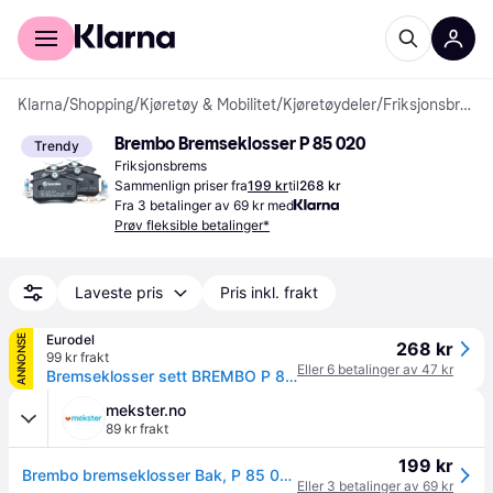
For kunder
For bedrifter
Klarna
/
Shopping
/
Kjøretøy & Mobilitet
/
Kjøretøydeler
/
Friksjonsbremser
Brembo Bremseklosser P 85 020
Trendy
Friksjonsbrems
Sammenlign priser fra
199 kr
til
268 kr
Fra 3 betalinger av 69 kr med
Prøv fleksible betalinger*
Laveste pris
Pris inkl. frakt
Eurodel
ANNONSE
268 kr
99 kr frakt
Eller 6 betalinger av 47 kr
Bremseklosser sett BREMBO P 85 020
mekster.no
89 kr frakt
199 kr
Brembo bremseklosser Bak, P 85 020
Eller 3 betalinger av 69 kr