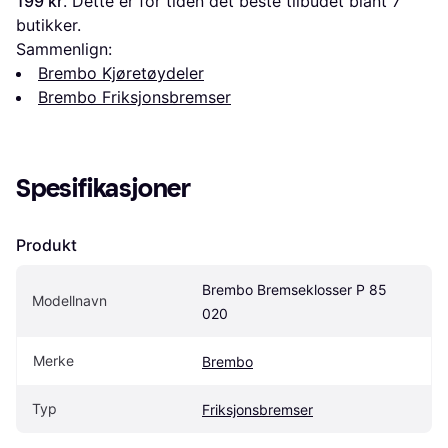
199 kr
. Dette er for tiden det beste tilbudet blant 
7
butikker.
Sammenlign:
Brembo Kjøretøydeler
Brembo Friksjonsbremser
Spesifikasjoner
Produkt
Brembo Bremseklosser P 85 
Modellnavn
020
Merke
Brembo
Typ
Friksjonsbremser