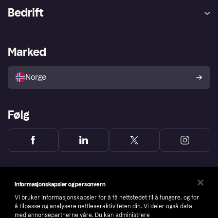
Hjelp
Kjøperbeskyttelse
Bedrift
Logg inn
Klager
Butikksupport
Developers portal
Klarna-appen
Kredittavtale
Merchant portal
Driftsstatus
Marked
Utforsk butikker
Personverninnstillinger
Selg med Klarna
Plattformer og partnere
Norge
Følg
Informasjonskapsler og personvern
Vi bruker informasjonskapsler for å få nettstedet til å fungere, og for
å tilpasse og analysere nettleseraktiviteten din. Vi deler også data
med annonsepartnerne våre. Du kan administrere