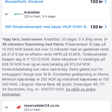
130 kr
Mansjettsett, drivaksel
Autodeler
220 kr frakt
,
3–5 dager
130 kr
SKF Drivakselmansjett med bøyler VKJP 01001 Belgsett, drivaksel VW,MERCEDES-BENZ,OPEL
*
Kjøp først, betal senere
: Kreditttid: 30 dager. 0 % årlig rente.
3–
48 måneders finansiering med Klarna
: Priseksempel: Et kjøp på
10 000 NOK betalt ned over 12 måneder med en gjeldende rente
på 21.9 % har en effektiv rente (APR) på 21,90%. Totalkostnaden
beløper seg til 11 101.12 NOK. Dette inkluderer 11 betalinger på
926.19 NOK hver og en siste betaling på 913,04 NOK.
Forskuddsbetaling kan være nødvendig. Dette gjelder kun for
innbyggere i Norge over 18 år. Forutsetter godkjenning av Klarna.
Minimum kjøpsbeløp er 250 NOK og maksimalt kjøpsbeløp er 150
000 NOK. Långiver: Klarna Bank AB (publ), Sveavägen 46, 111
34 Stockholm, Org. nr.: 556737-0431.
Se vilkår og andre
betingelser
.
reservedeler24.co.no
220 kr frakt