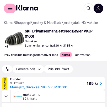
For kunder
For bedrifter
Klarna
/
Shopping
/
Kjøretøy & Mobilitet
/
Kjøretøydeler
/
Drivaksler
SKF Drivakselmansjett Med Bøyler VKJP 
01001
Drivaksel
Sammenlign priser fra
130 kr
til
185 kr
+
1
Prøv fleksible betalingsalternativer med
Lær hvordan
Laveste pris
Pris inkl. frakt
Eurodel
ANNONSE
185 kr
99 kr frakt
Mansjett, drivaksel SKF VKJP 01001
mekster.no
89 kr frakt