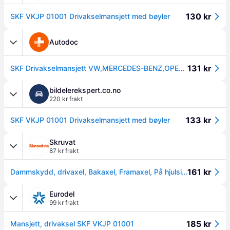
130 kr
SKF VKJP 01001 Drivakselmansjett med bøyler
Autodoc
131 kr
SKF Drivakselmansjett VW,MERCEDES-BENZ,OPEL VKJP 01001 VKJML01001,VKJML01002,VKN400 Belgsett, drivaksel VKN402
bildelerekspert.co.no
220 kr frakt
133 kr
SKF VKJP 01001 Drivakselmansjett med bøyler
Skruvat
87 kr frakt
161 kr
Dammskydd, drivaxel, Bakaxel, Framaxel, På hjulsidan, på växellåd - abarth, acura, alfa romeo, alpina, aston martin, audi, austin, bentley, bmw, chevr
Eurodel
99 kr frakt
185 kr
Mansjett, drivaksel SKF VKJP 01001