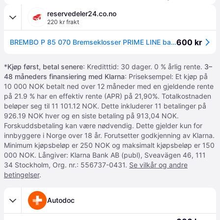
reservedeler24.co.no
220 kr frakt
600 kr
BREMBO P 85 070 Bremseklosser PRIME LINE bakaksel, klargjort for slitasjeindikator, med antihyle blikk, med balansevekter
*
Kjøp først, betal senere
: Kreditttid: 30 dager. 0 % årlig rente.
3–
48 måneders finansiering med Klarna
: Priseksempel: Et kjøp på
10 000 NOK betalt ned over 12 måneder med en gjeldende rente
på 21.9 % har en effektiv rente (APR) på 21,90%. Totalkostnaden
beløper seg til 11 101.12 NOK. Dette inkluderer 11 betalinger på
926.19 NOK hver og en siste betaling på 913,04 NOK.
Forskuddsbetaling kan være nødvendig. Dette gjelder kun for
innbyggere i Norge over 18 år. Forutsetter godkjenning av Klarna.
Minimum kjøpsbeløp er 250 NOK og maksimalt kjøpsbeløp er 150
000 NOK. Långiver: Klarna Bank AB (publ), Sveavägen 46, 111
34 Stockholm, Org. nr.: 556737-0431.
Se vilkår og andre
betingelser
.
Autodoc