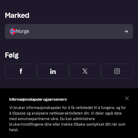
Butikksupport
Developers portal
Klarna-appen
Kredittavtale
Merchant portal
Driftsstatus
Marked
Utforsk butikker
Personverninnstillinger
Selg med Klarna
Plattformer og partnere
Norge
Følg
Informasjonskapsler og personvern
Vi bruker informasjonskapsler for å få nettstedet til å fungere, og for
å tilpasse og analysere nettleseraktiviteten din. Vi deler også data
med annonsepartnerne våre. Du kan administrere
brukerinnstillingene dine eller trekke tilbake samtykket ditt når som
helst.