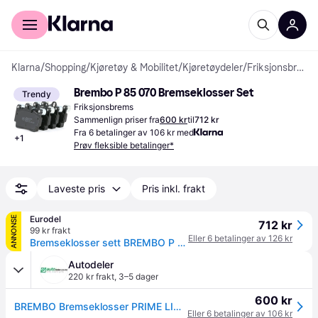
For kunder
For bedrifter
Klarna
/
Shopping
/
Kjøretøy & Mobilitet
/
Kjøretøydeler
/
Friksjonsbremser
Brembo P 85 070 Bremseklosser Set
Trendy
Friksjonsbrems
Sammenlign priser fra
600 kr
til
712 kr
Fra 6 betalinger av 106 kr med
+
1
Prøv fleksible betalinger*
Laveste pris
Pris inkl. frakt
Eurodel
ANNONSE
712 kr
99 kr frakt
Eller 6 betalinger av 126 kr
Bremseklosser sett BREMBO P 85 070
Autodeler
220 kr frakt
,
3–5 dager
600 kr
BREMBO Bremseklosser PRIME LINE bakaksel P 85 070 Bremsebelegg sett, skivebremse VW,AUDI,PORSCHE
Eller 6 betalinger av 106 kr