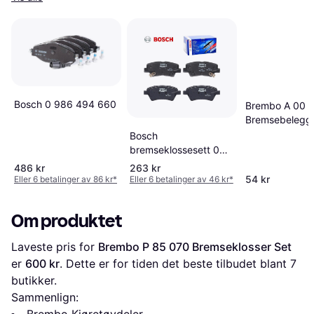
Bosch 0 986 494 660
Brembo A 00 
Bremsebeleggsl
Alarmkontakt
Bosch
bremseklossesett 0
986 494 768
486 kr
263 kr
54 kr
Eller 6 betalinger av 86 kr
*
Eller 6 betalinger av 46 kr
*
Om produktet
Laveste pris for 
Brembo P 85 070 Bremseklosser Set
er 
600 kr
. Dette er for tiden det beste tilbudet blant 
7
butikker.
Sammenlign: