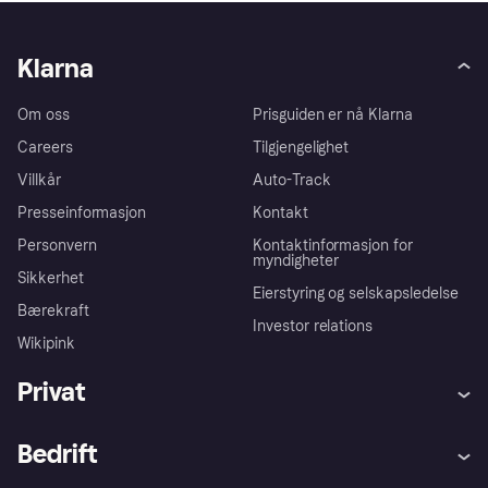
Klarna
Om oss
Prisguiden er nå Klarna
Careers
Tilgjengelighet
Villkår
Auto-Track
Presseinformasjon
Kontakt
Personvern
Kontaktinformasjon for
myndigheter
Sikkerhet
Eierstyring og selskapsledelse
Bærekraft
Investor relations
Wikipink
Privat
Hjelp
Kjøperbeskyttelse
Bedrift
Logg inn
Klager