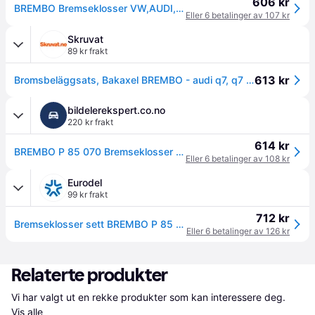
606 kr
BREMBO Bremseklosser VW,AUDI,PORSCHE P 85 070 95535293900,95535293902,95535293903 Bremsebelegg sett, skivebremse 7L0698451B,7L0698451G,7L0698451H
Eller 6 betalinger av 107 kr
Skruvat
89 kr frakt
613 kr
Bromsbeläggsats, Bakaxel BREMBO - audi q7, q7 van, porsche cayenne, vw touareg - OE 7L0698451, 7L0698451A, 7L0698451B
bildelerekspert.co.no
220 kr frakt
614 kr
BREMBO P 85 070 Bremseklosser PRIME LINE bakaksel, med antihyle blikk, med balansevekter
Eller 6 betalinger av 108 kr
Eurodel
99 kr frakt
712 kr
Bremseklosser sett BREMBO P 85 070
Eller 6 betalinger av 126 kr
Relaterte produkter
Vi har valgt ut en rekke produkter som kan interessere deg. 
Vis alle