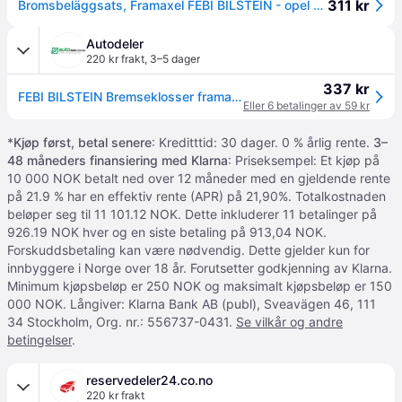
311 kr
Bromsbeläggsats, Framaxel FEBI BILSTEIN - opel corsa e, corsa e skåp/halvkombi, vauxhall corsavan mk iv - OE 095517028, 095524972, 16 05 280
Autodeler
220 kr frakt
,
3–5 dager
337 kr
FEBI BILSTEIN Bremseklosser framaksel 16907 Bremsebelegg sett, skivebremse OPEL,VAUXHALL
Eller 6 betalinger av 59 kr
*
Kjøp først, betal senere
: Kreditttid: 30 dager. 0 % årlig rente.
3–
48 måneders finansiering med Klarna
: Priseksempel: Et kjøp på
10 000 NOK betalt ned over 12 måneder med en gjeldende rente
på 21.9 % har en effektiv rente (APR) på 21,90%. Totalkostnaden
beløper seg til 11 101.12 NOK. Dette inkluderer 11 betalinger på
926.19 NOK hver og en siste betaling på 913,04 NOK.
Forskuddsbetaling kan være nødvendig. Dette gjelder kun for
innbyggere i Norge over 18 år. Forutsetter godkjenning av Klarna.
Minimum kjøpsbeløp er 250 NOK og maksimalt kjøpsbeløp er 150
000 NOK. Långiver: Klarna Bank AB (publ), Sveavägen 46, 111
34 Stockholm, Org. nr.: 556737-0431.
Se vilkår og andre
betingelser
.
reservedeler24.co.no
220 kr frakt