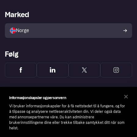
Butikksupport
Developers portal
Klarna-appen
Kredittavtale
Merchant portal
Driftsstatus
Marked
Utforsk butikker
Personverninnstillinger
Selg med Klarna
Plattformer og partnere
Norge
Følg
Informasjonskapsler og personvern
Vi bruker informasjonskapsler for å få nettstedet til å fungere, og for
å tilpasse og analysere nettleseraktiviteten din. Vi deler også data
med annonsepartnerne våre. Du kan administrere
brukerinnstillingene dine eller trekke tilbake samtykket ditt når som
helst.