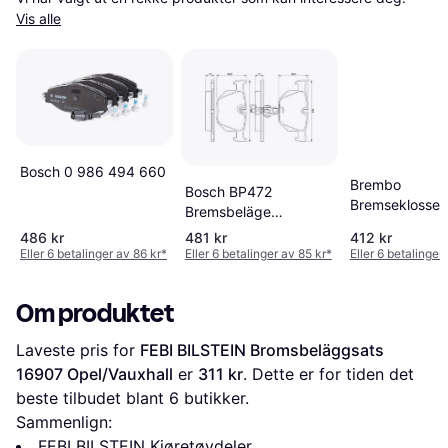
Vis alle
Bosch 0 986 494 660
Brembo
Bosch BP472
Bremseklosser
Bremsbeläge
LINE
Hinterachse ECE-R90
486 kr
481 kr
412 kr
Zertifizierung
Eller 6 betalinger av 86 kr
*
Eller 6 betalinger av 85 kr
*
Eller 6 betalinger
Om produktet
Laveste pris for 
FEBI BILSTEIN Bromsbeläggsats 
16907 Opel/Vauxhall
 er 
311 kr
. Dette er for tiden det 
beste tilbudet blant 
6
 butikker.
Sammenlign:
FEBI BILSTEIN Kjøretøydeler