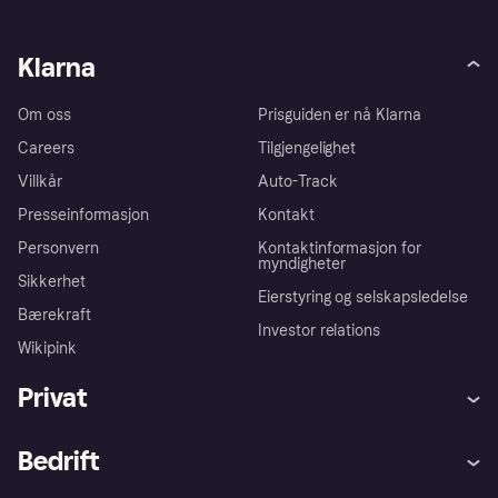
Klarna
Om oss
Prisguiden er nå Klarna
Careers
Tilgjengelighet
Villkår
Auto-Track
Presseinformasjon
Kontakt
Personvern
Kontaktinformasjon for
myndigheter
Sikkerhet
Eierstyring og selskapsledelse
Bærekraft
Investor relations
Wikipink
Privat
Hjelp
Kjøperbeskyttelse
Bedrift
Logg inn
Klager