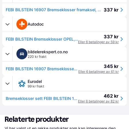
337 kr
FEBI BILSTEIN 16907 Bremseklosser framaksel, med akustisk slitasjevarsel, med klemmer
Autodoc
337 kr
FEBI BILSTEIN Bremseklosser OPEL,VAUXHALL 16907 95517028,95524972,1605280 Bremsebelegg sett, skivebremse 095517028,095524972
Eller 6 betalinger av 59 kr
bildelerekspert.co.no
220 kr frakt
345 kr
FEBI BILSTEIN 16907 Bremseklosser framaksel, med klemmer
Eller 6 betalinger av 61 kr
Eurodel
99 kr frakt
462 kr
Bremseklosser sett FEBI BILSTEIN 16907
Eller 6 betalinger av 82 kr
Relaterte produkter
Vi har valgt ut en rekke produkter som kan interessere deg. 