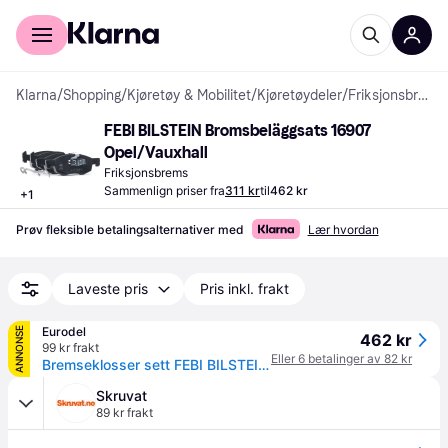
For kunder
For bedrifter
Klarna
/
Shopping
/
Kjøretøy & Mobilitet
/
Kjøretøydeler
/
Friksjonsbremser
FEBI BILSTEIN Bromsbeläggsats 16907 
Opel/Vauxhall
Friksjonsbrems
Sammenlign priser fra
311 kr
til
462 kr
+
1
Prøv fleksible betalingsalternativer med
Lær hvordan
Laveste pris
Pris inkl. frakt
Eurodel
ANNONSE
462 kr
99 kr frakt
Eller 6 betalinger av 82 kr
Bremseklosser sett FEBI BILSTEIN 16907
Skruvat
89 kr frakt