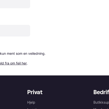
 kun ment som en veiledning.

ld fra om feil her
.
Privat
Bedrif
Hjelp
Butikksup