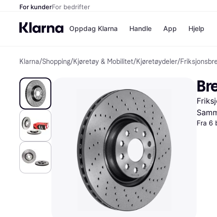
For kunder
For bedrifter
Oppdag Klarna
Handle
App
Hjelp
Klarna
/
Shopping
/
Kjøretøy & Mobilitet
/
Kjøretøydeler
/
Friksjonsbr
Betalingsm
Butikker
Betalingsme
Elkjøp
Br
Betal nå
Bookin
Betal i 3 dele
Farmasi
Friks
Betal innen 
kicks.n
Finansiering
Norweg
Samme
Vipps
Fra 6 
Butikkovers