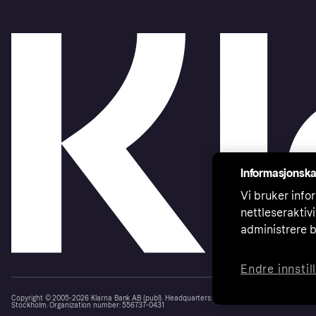
Informasjonska
Vi bruker infor
nettleseraktiv
administrere b
Endre innstil
Copyright © 2005-2026 Klarna Bank AB (publ). Headquarters: Stockholm, Sweden. All rights r
Stockholm. Organization number: 556737-0431