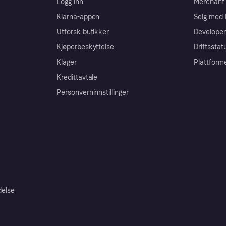
Logg inn
Merchant 
Klarna-appen
Selg med 
Utforsk butikker
Developer
Kjøperbeskyttelse
Driftsstat
Klager
Plattform
Kredittavtale
Personverninnstillinger
delse