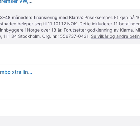
BREMBO Bremseskiver framaksel 09.C306.1X Skivebremser VW,AUDI,SKODA
3–48 måneders finansiering med Klarna
: Priseksempel: Et kjøp på
ostnaden beløper seg til 11 101.12 NOK. Dette inkluderer 11 betalin
 innbyggere i Norge over 18 år. Forutsetter godkjenning av Klarna.
, 111 34 Stockholm, Org. nr.: 556737-0431.
Se vilkår og andre betin
Bromsskiva Hålad/ventilerad, Framaxel BREMBO Brembo xtra line - audi, chrysler, cupra, seat, skoda, vw - OE 1K0615301AD, 3C0615301C, 3C0615301D