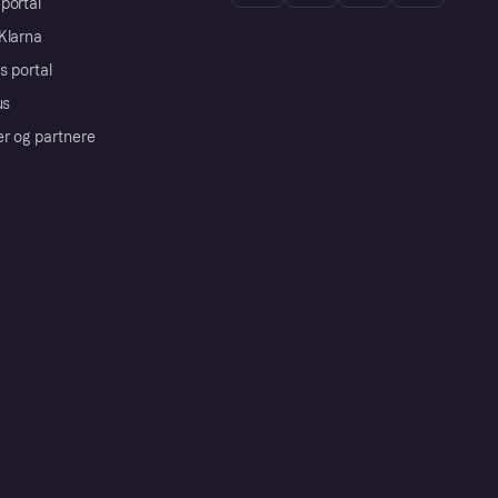
portal
Klarna
s portal
us
er og partnere