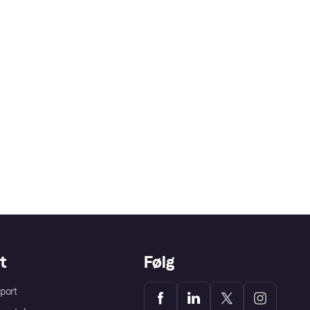
t
Følg
port