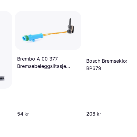
Brembo A 00 377
Bosch Bremseklosser 
Bremsebeleggslitasje
BP679
Alarmkontakt
54 kr
208 kr