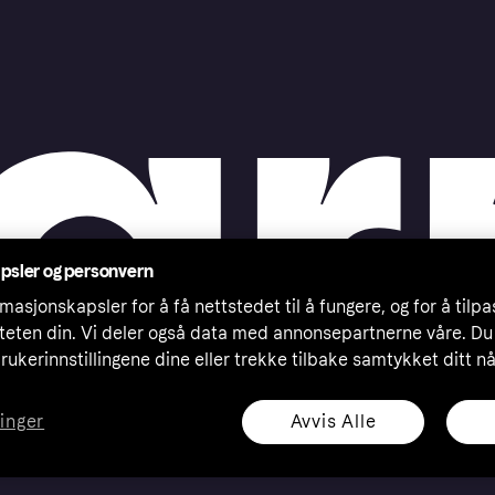
psler og personvern
masjonskapsler for å få nettstedet til å fungere, og for å tilp
iteten din. Vi deler også data med annonsepartnerne våre. Du
rukerinnstillingene dine eller trekke tilbake samtykket ditt n
Avvis Alle
linger
eserved. Klarna Bank AB (publ). Sveavägen 46, 111 34