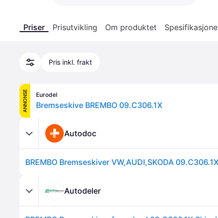
Priser
Prisutvikling
Om produktet
Spesifikasjone
Pris inkl. frakt
ANNONSE
Eurodel
Bremseskive BREMBO 09.C306.1X
Autodoc
Autodeler