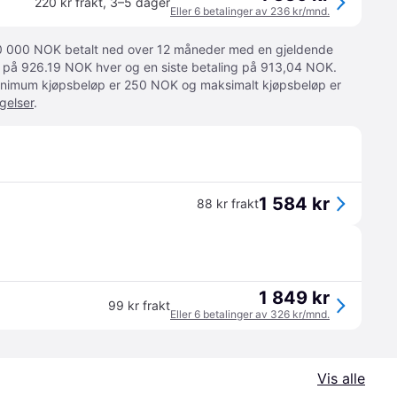
220 kr frakt
,
3–5 dager
Eller 6 betalinger av 236 kr/mnd.
 10 000 NOK betalt ned over 12 måneder med en gjeldende
ger på 926.19 NOK hver og en siste betaling på 913,04 NOK.
 Minimum kjøpsbeløp er 250 NOK og maksimalt kjøpsbeløp er
gelser
.
1 584 kr
88 kr frakt
1 849 kr
99 kr frakt
Eller 6 betalinger av 326 kr/mnd.
Vis alle