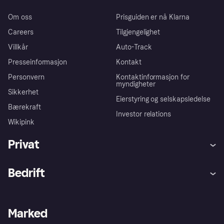
Om oss
Prisguiden er nå Klarna
Careers
Tilgjengelighet
Villkår
Auto-Track
Presseinformasjon
Kontakt
Personvern
Kontaktinformasjon for
myndigheter
Sikkerhet
Eierstyring og selskapsledelse
Bærekraft
Investor relations
Wikipink
Privat
Hjelp
Kjøperbeskyttelse
Bedrift
Logg inn
Klager
Butikksupport
Developers portal
Klarna-appen
Kredittavtale
Merchant portal
Driftsstatus
Marked
Utforsk butikker
Personverninnstillinger