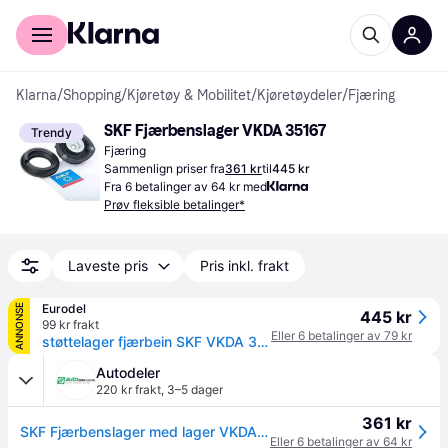
For kunder
For bedrifter
Klarna
/
Shopping
/
Kjøretøy & Mobilitet
/
Kjøretøydeler
/
Fjæring
SKF Fjærbenslager VKDA 35167
Trendy
Fjæring
Sammenlign priser fra
361 kr
til
445 kr
Fra 6 betalinger av 64 kr med
Prøv fleksible betalinger*
Laveste pris
Pris inkl. frakt
Eurodel
ANNONSE
445 kr
99 kr frakt
Eller 6 betalinger av 79 kr
støttelager fjærbein SKF VKDA 35167
Autodeler
220 kr frakt
,
3–5 dager
361 kr
SKF Fjærbenslager med lager VKDA 35167 Støttelager Fjærbein VW,AUDI,SKODA
Eller 6 betalinger av 64 kr