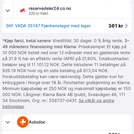
reservedeler24.co.no
220 kr frakt
361 kr
SKF VKDA 35167 Fjærbenslager med lager
*
Kjøp først, betal senere
: Kreditttid: 30 dager. 0 % årlig rente.
3–
48 måneders finansiering med Klarna
: Priseksempel: Et kjøp på
10 000 NOK betalt ned over 12 måneder med en gjeldende rente
på 21.9 % har en effektiv rente (APR) på 21,90%. Totalkostnaden
beløper seg til 11 101.12 NOK. Dette inkluderer 11 betalinger på
926.19 NOK hver og en siste betaling på 913,04 NOK.
Forskuddsbetaling kan være nødvendig. Dette gjelder kun for
innbyggere i Norge over 18 år. Forutsetter godkjenning av Klarna.
Minimum kjøpsbeløp er 250 NOK og maksimalt kjøpsbeløp er 150
000 NOK. Långiver: Klarna Bank AB (publ), Sveavägen 46, 111
34 Stockholm, Org. nr.: 556737-0431.
Se vilkår og andre
betingelser
.
Autodoc