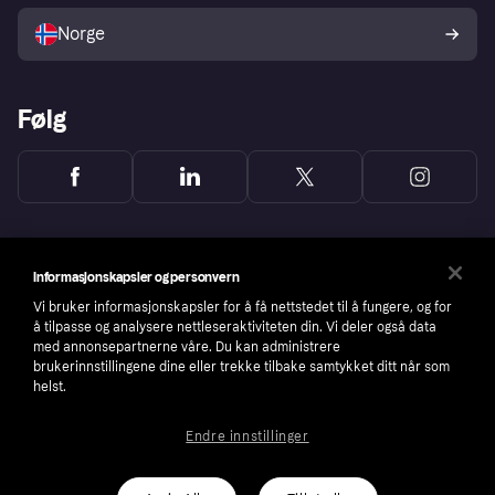
Selg med Klarna
Plattformer og partnere
Norge
Følg
Informasjonskapsler og personvern
Vi bruker informasjonskapsler for å få nettstedet til å fungere, og for
å tilpasse og analysere nettleseraktiviteten din. Vi deler også data
med annonsepartnerne våre. Du kan administrere
brukerinnstillingene dine eller trekke tilbake samtykket ditt når som
helst.
Endre innstillinger
Copyright © 2005-2026 Klarna Bank AB (publ). Headquarters: Stockholm, Sweden. All
rights reserved. Klarna Bank AB (publ). Sveavägen 46, 111 34 Stockholm. Organization
number: 556737-0431