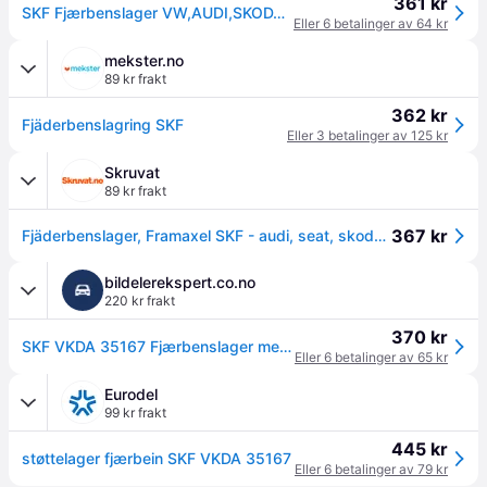
361 kr
SKF Fjærbenslager VW,AUDI,SKODA VKDA 35167 5Q0412331F,8S0412249,5WA412331A Støttelager Fjærbein,støttelager fjærbein 5Q0412249E,5Q0412331D,5QD412249A
Eller 6 betalinger av 64 kr
mekster.no
89 kr frakt
362 kr
Fjäderbenslagring SKF
Eller 3 betalinger av 125 kr
Skruvat
89 kr frakt
367 kr
Fjäderbenslager, Framaxel SKF - audi, seat, skoda, vw - OE 5Q0 412 249 E, 5Q0 412 249 F, 5Q0 412 331 C
bildelerekspert.co.no
220 kr frakt
370 kr
SKF VKDA 35167 Fjærbenslager med lager
Eller 6 betalinger av 65 kr
Eurodel
99 kr frakt
445 kr
støttelager fjærbein SKF VKDA 35167
Eller 6 betalinger av 79 kr