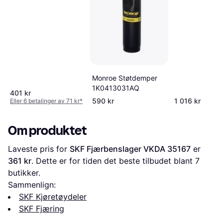
Monroe Støtdemper
1K0413031AQ
401 kr
590 kr
1 016 kr
Eller 6 betalinger av 71 kr
*
Om produktet
Laveste pris for 
SKF Fjærbenslager VKDA 35167
 er 
361 kr
. Dette er for tiden det beste tilbudet blant 
7
butikker.
Sammenlign:
SKF Kjøretøydeler
SKF Fjæring