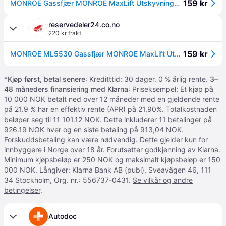
159 kr
MONROE Gassfjær MONROE MaxLift Utskyvningskraft: 510N ML5530 Bakluke Demper MERCEDES-BENZ
reservedeler24.co.no
220 kr frakt
159 kr
MONROE ML5530 Gassfjær MONROE MaxLift Utskyvningskraft: 510N
*
Kjøp først, betal senere
: Kreditttid: 30 dager. 0 % årlig rente.
3–
48 måneders finansiering med Klarna
: Priseksempel: Et kjøp på
10 000 NOK betalt ned over 12 måneder med en gjeldende rente
på 21.9 % har en effektiv rente (APR) på 21,90%. Totalkostnaden
beløper seg til 11 101.12 NOK. Dette inkluderer 11 betalinger på
926.19 NOK hver og en siste betaling på 913,04 NOK.
Forskuddsbetaling kan være nødvendig. Dette gjelder kun for
innbyggere i Norge over 18 år. Forutsetter godkjenning av Klarna.
Minimum kjøpsbeløp er 250 NOK og maksimalt kjøpsbeløp er 150
000 NOK. Långiver: Klarna Bank AB (publ), Sveavägen 46, 111
34 Stockholm, Org. nr.: 556737-0431.
Se vilkår og andre
betingelser
.
Autodoc