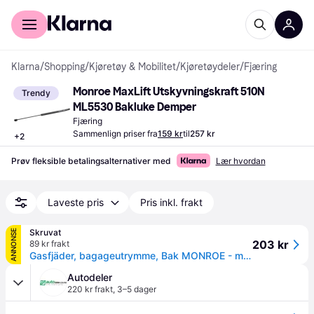
For kunder
For bedrifter
Klarna
/
Shopping
/
Kjøretøy & Mobilitet
/
Kjøretøydeler
/
Fjæring
Monroe MaxLift Utskyvningskraft 510N 
Trendy
ML5530 Bakluke Demper
Fjæring
Sammenlign priser fra
159 kr
til
257 kr
+
2
Prøv fleksible betalingsalternativer med
Lær hvordan
Laveste pris
Pris inkl. frakt
Skruvat
ANNONSE
203 kr
89 kr frakt
Gasfjäder, bagageutrymme, Bak MONROE - mercedes-benz m-klass [w163] - OE 1637400345
Autodeler
220 kr frakt
,
3–5 dager