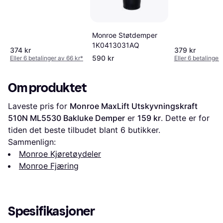
Monroe Støtdemper
1K0413031AQ
374 kr
379 kr
590 kr
Eller 6 betalinger av 66 kr
*
Eller 6 betalinger
Om produktet
Laveste pris for 
Monroe MaxLift Utskyvningskraft 
510N ML5530 Bakluke Demper
 er 
159 kr
. Dette er for 
tiden det beste tilbudet blant 
6
 butikker.
Sammenlign:
Monroe Kjøretøydeler
Monroe Fjæring
Spesifikasjoner