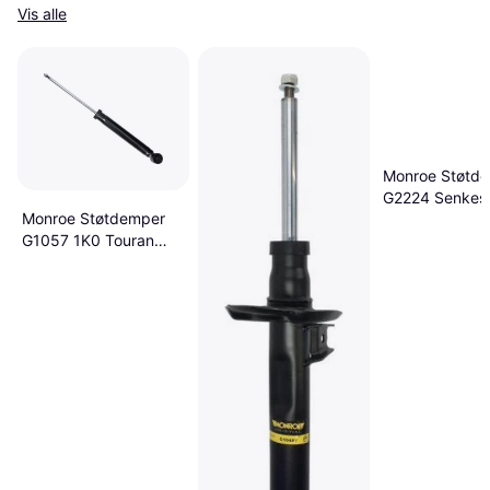
Vis alle
Monroe Støtd
G2224 Senkese
Monroe Støtdemper
G1057 1K0 Touran
1T2