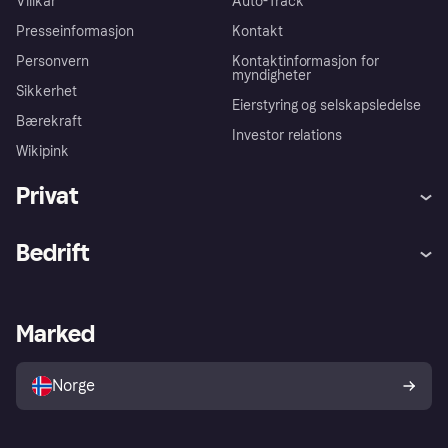
Villkår
Auto-Track
Presseinformasjon
Kontakt
Personvern
Kontaktinformasjon for
myndigheter
Sikkerhet
Eierstyring og selskapsledelse
Bærekraft
Investor relations
Wikipink
Privat
Hjelp
Kjøperbeskyttelse
Bedrift
Logg inn
Klager
Butikksupport
Developers portal
Klarna-appen
Kredittavtale
Merchant portal
Driftsstatus
Marked
Utforsk butikker
Personverninnstillinger
Selg med Klarna
Plattformer og partnere
Norge