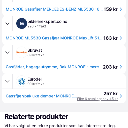
159 kr
MONROE Gassfjær MERCEDES-BENZ ML5530 1637400345,A1637400345 Bakluke Demper,Gassdemper,Pneumatisk fjær, koffer- / lasterom
bildelerekspert.co.no
220 kr frakt
163 kr
MONROE ML5530 Gassfjær MONROE MaxLift 510N, Lengde: 640mm
Skruvat
89 kr frakt
203 kr
Gasfjäder, bagageutrymme, Bak MONROE - mercedes-benz m-klass [w163] - OE 1637400345
Eurodel
99 kr frakt
257 kr
Gassfjær/bakluke demper MONROE ML5530
Eller 6 betalinger av 45 kr
Relaterte produkter
Vi har valgt ut en rekke produkter som kan interessere deg. 