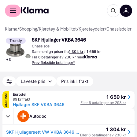
For kunder
For bedrifter
Klarna
/
Shopping
/
Kjøretøy & Mobilitet
/
Kjøretøydeler
/
Chassisdeler
SKF Hjullager VKBA 3646
Trendy
Chassisdel
Sammenlign priser fra
1 304 kr
til
1 659 kr
Fra 6 betalinger av 230 kr med
+
3
Prøv fleksible betalinger*
Laveste pris
Pris inkl. frakt
Eurodel
ANNONSE
1 659 kr
99 kr frakt
Eller 6 betalinger av 293 kr
Hjullager SKF VKBA 3646
Autodoc
1 304 kr
SKF Hjullagersett VW VKBA 3646 VKN601,VKN6021,7H0401611D 7H0401611E,7H0401611H,7H0498611,7L0498611,VKN600
Eller 6 betalinger av 230 kr