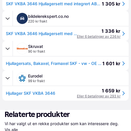
1 305 kr
SKF VKBA 3646 Hjullagersett med integrert ABS-sensor
bildelerekspert.co.no
220 kr frakt
1 336 kr
SKF VKBA 3646 Hjullagersett med integrert ABS-sensor, Felg: 5-hull
Eller 6 betalinger av 236 kr
Skruvat
90 kr frakt
1 601 kr
Hjullagersats, Bakaxel, Framaxel SKF - vw - OE 7H0 401 611 D, 7H0 401 611 E, 7H0 401 611 H
Eurodel
99 kr frakt
1 659 kr
Hjullager SKF VKBA 3646
Eller 6 betalinger av 293 kr
Relaterte produkter
Vi har valgt ut en rekke produkter som kan interessere deg. 
Vis alle