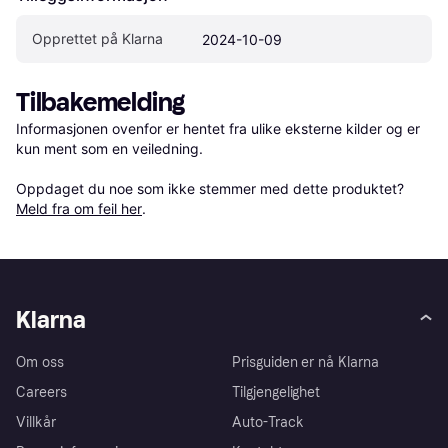
Opprettet på Klarna
2024-10-09
Tilbakemelding
Informasjonen ovenfor er hentet fra ulike eksterne kilder og er 
kun ment som en veiledning.

Oppdaget du noe som ikke stemmer med dette produktet? 
Meld fra om feil her
.
Klarna
Om oss
Prisguiden er nå Klarna
Careers
Tilgjengelighet
Villkår
Auto-Track