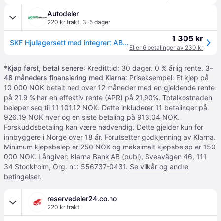
Autodeler
220 kr frakt
,
3–5 dager
1 305 kr
SKF Hjullagersett med integrert ABS-sensor VKBA 3646 VW
Eller 6 betalinger av 230 kr
*
Kjøp først, betal senere
: Kreditttid: 30 dager. 0 % årlig rente.
3–
48 måneders finansiering med Klarna
: Priseksempel: Et kjøp på
10 000 NOK betalt ned over 12 måneder med en gjeldende rente
på 21.9 % har en effektiv rente (APR) på 21,90%. Totalkostnaden
beløper seg til 11 101.12 NOK. Dette inkluderer 11 betalinger på
926.19 NOK hver og en siste betaling på 913,04 NOK.
Forskuddsbetaling kan være nødvendig. Dette gjelder kun for
innbyggere i Norge over 18 år. Forutsetter godkjenning av Klarna.
Minimum kjøpsbeløp er 250 NOK og maksimalt kjøpsbeløp er 150
000 NOK. Långiver: Klarna Bank AB (publ), Sveavägen 46, 111
34 Stockholm, Org. nr.: 556737-0431.
Se vilkår og andre
betingelser
.
reservedeler24.co.no
220 kr frakt