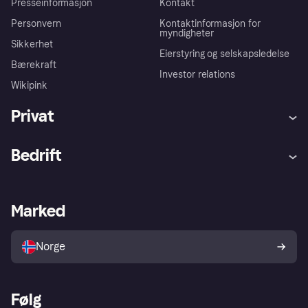
Presseinformasjon
Kontakt
Personvern
Kontaktinformasjon for
myndigheter
Sikkerhet
Eierstyring og selskapsledelse
Bærekraft
Investor relations
Wikipink
Privat
Hjelp
Kjøperbeskyttelse
Bedrift
Logg inn
Klager
Butikksupport
Developers portal
Klarna-appen
Kredittavtale
Merchant portal
Driftsstatus
Marked
Utforsk butikker
Personverninnstillinger
Selg med Klarna
Plattformer og partnere
Norge
Følg