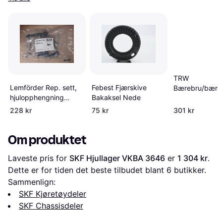
TRW
Febest Fjærskive
Lemförder Rep. sett,
Bærebru/bære
Bakaksel Nede
hjulopphengning
JTC1138
42172 01
228 kr
75 kr
301 kr
Om produktet
Laveste pris for 
SKF Hjullager VKBA 3646
 er 
1 304 kr
. 
Dette er for tiden det beste tilbudet blant 
6
 butikker.
Sammenlign:
SKF Kjøretøydeler
SKF Chassisdeler